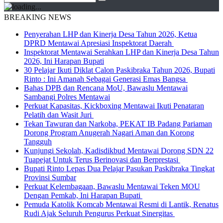
BREAKING NEWS
Penyerahan LHP dan Kinerja Desa Tahun 2026, Ketua
DPRD Mentawai Apresiasi Inspektorat Daerah
Inspektorat Mentawai Serahkan LHP dan Kinerja Desa Tahun
2026, Ini Harapan Bupati
30 Pelajar Ikuti Diklat Calon Paskibraka Tahun 2026, Bupati
Rinto : Ini Amanah Sebagai Generasi Emas Bangsa
Bahas DPB dan Rencana MoU, Bawaslu Mentawai
Sambangi Polres Mentawai
Perkuat Kapasitas, Kickboxing Mentawai Ikuti Penataran
Pelatih dan Wasit Juri
Tekan Tawuran dan Narkoba, PEKAT IB Padang Pariaman
Dorong Program Anugerah Nagari Aman dan Korong
Tangguh
Kunjungi Sekolah, Kadisdikbud Mentawai Dorong SDN 22
Tuapejat Untuk Terus Berinovasi dan Berprestasi
Bupati Rinto Lepas Dua Pelajar Pasukan Paskibraka Tingkat
Provinsi Sumbar
Perkuat Kelembagaan, Bawaslu Mentawai Teken MOU
Dengan Pemkab, Ini Harapan Bupati
Pemuda Katolik Komcab Mentawai Resmi di Lantik, Renatus
Rudi Ajak Seluruh Pengurus Perkuat Sinergitas