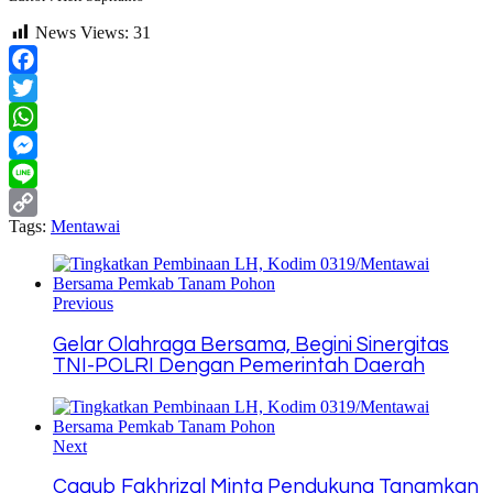
News Views:
31
Facebook
Twitter
WhatsApp
Messenger
Line
Tags:
Mentawai
Copy
Link
Previous
Gelar Olahraga Bersama, Begini Sinergitas
TNI-POLRI Dengan Pemerintah Daerah
Next
Cagub Fakhrizal Minta Pendukung Tanamkan