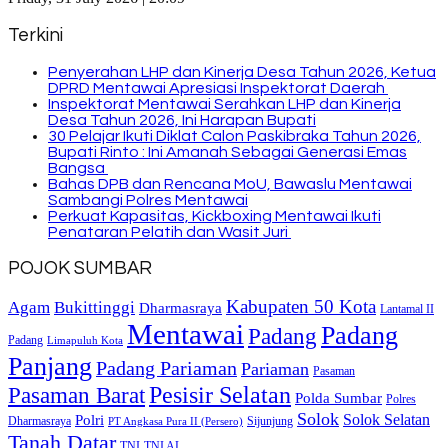
Terkini
Penyerahan LHP dan Kinerja Desa Tahun 2026, Ketua
DPRD Mentawai Apresiasi Inspektorat Daerah
Inspektorat Mentawai Serahkan LHP dan Kinerja
Desa Tahun 2026, Ini Harapan Bupati
30 Pelajar Ikuti Diklat Calon Paskibraka Tahun 2026,
Bupati Rinto : Ini Amanah Sebagai Generasi Emas
Bangsa
Bahas DPB dan Rencana MoU, Bawaslu Mentawai
Sambangi Polres Mentawai
Perkuat Kapasitas, Kickboxing Mentawai Ikuti
Penataran Pelatih dan Wasit Juri
POJOK SUMBAR
Kabupaten 50 Kota
Bukittinggi
Agam
Dharmasraya
Lantamal II
Mentawai
Padang
Padang
Padang
Limapuluh Kota
Panjang
Padang Pariaman
Pariaman
Pasaman
Pasaman Barat
Pesisir Selatan
Polda Sumbar
Polres
Solok
Solok Selatan
Polri
Dharmasraya
Sijunjung
PT Angkasa Pura II (Persero)
Tanah Datar
TNI
TNI AL