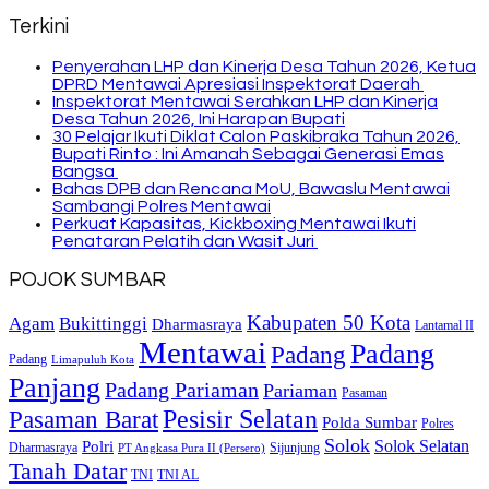
Terkini
Penyerahan LHP dan Kinerja Desa Tahun 2026, Ketua
DPRD Mentawai Apresiasi Inspektorat Daerah
Inspektorat Mentawai Serahkan LHP dan Kinerja
Desa Tahun 2026, Ini Harapan Bupati
30 Pelajar Ikuti Diklat Calon Paskibraka Tahun 2026,
Bupati Rinto : Ini Amanah Sebagai Generasi Emas
Bangsa
Bahas DPB dan Rencana MoU, Bawaslu Mentawai
Sambangi Polres Mentawai
Perkuat Kapasitas, Kickboxing Mentawai Ikuti
Penataran Pelatih dan Wasit Juri
POJOK SUMBAR
Kabupaten 50 Kota
Bukittinggi
Agam
Dharmasraya
Lantamal II
Mentawai
Padang
Padang
Padang
Limapuluh Kota
Panjang
Padang Pariaman
Pariaman
Pasaman
Pasaman Barat
Pesisir Selatan
Polda Sumbar
Polres
Solok
Solok Selatan
Polri
Dharmasraya
Sijunjung
PT Angkasa Pura II (Persero)
Tanah Datar
TNI
TNI AL