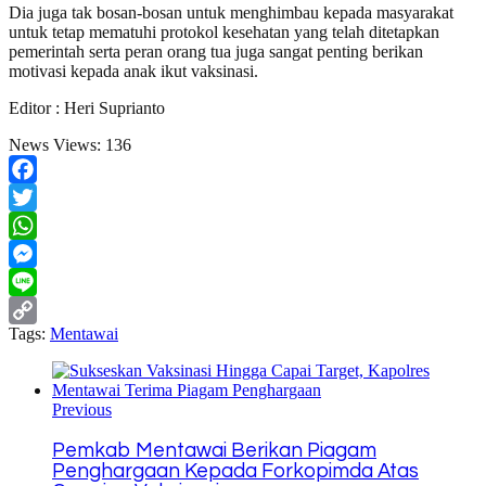
Dia juga tak bosan-bosan untuk menghimbau kepada masyarakat
untuk tetap mematuhi protokol kesehatan yang telah ditetapkan
pemerintah serta peran orang tua juga sangat penting berikan
motivasi kepada anak ikut vaksinasi.
Editor : Heri Suprianto
News Views:
136
Facebook
Twitter
WhatsApp
Messenger
Line
Tags:
Mentawai
Copy
Link
Previous
Pemkab Mentawai Berikan Piagam
Penghargaan Kepada Forkopimda Atas