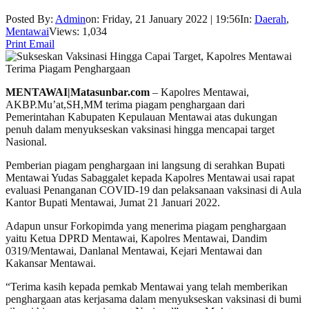
Posted By:
Admin
on:
Friday, 21 January 2022 | 19:56
In:
Daerah
,
Mentawai
Views: 1,034
Print
Email
MENTAWAI|Matasunbar.com
– Kapolres Mentawai,
AKBP.Mu’at,SH,MM terima piagam penghargaan dari
Pemerintahan Kabupaten Kepulauan Mentawai atas dukungan
penuh dalam menyukseskan vaksinasi hingga mencapai target
Nasional.
Pemberian piagam penghargaan ini langsung di serahkan Bupati
Mentawai Yudas Sabaggalet kepada Kapolres Mentawai usai rapat
evaluasi Penanganan COVID-19 dan pelaksanaan vaksinasi di Aula
Kantor Bupati Mentawai, Jumat 21 Januari 2022.
Adapun unsur Forkopimda yang menerima piagam penghargaan
yaitu Ketua DPRD Mentawai, Kapolres Mentawai, Dandim
0319/Mentawai, Danlanal Mentawai, Kejari Mentawai dan
Kakansar Mentawai.
“Terima kasih kepada pemkab Mentawai yang telah memberikan
penghargaan atas kerjasama dalam menyukseskan vaksinasi di bumi