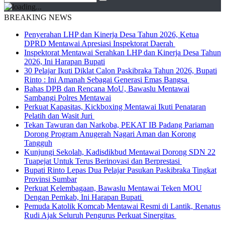
BREAKING NEWS
Penyerahan LHP dan Kinerja Desa Tahun 2026, Ketua
DPRD Mentawai Apresiasi Inspektorat Daerah
Inspektorat Mentawai Serahkan LHP dan Kinerja Desa Tahun
2026, Ini Harapan Bupati
30 Pelajar Ikuti Diklat Calon Paskibraka Tahun 2026, Bupati
Rinto : Ini Amanah Sebagai Generasi Emas Bangsa
Bahas DPB dan Rencana MoU, Bawaslu Mentawai
Sambangi Polres Mentawai
Perkuat Kapasitas, Kickboxing Mentawai Ikuti Penataran
Pelatih dan Wasit Juri
Tekan Tawuran dan Narkoba, PEKAT IB Padang Pariaman
Dorong Program Anugerah Nagari Aman dan Korong
Tangguh
Kunjungi Sekolah, Kadisdikbud Mentawai Dorong SDN 22
Tuapejat Untuk Terus Berinovasi dan Berprestasi
Bupati Rinto Lepas Dua Pelajar Pasukan Paskibraka Tingkat
Provinsi Sumbar
Perkuat Kelembagaan, Bawaslu Mentawai Teken MOU
Dengan Pemkab, Ini Harapan Bupati
Pemuda Katolik Komcab Mentawai Resmi di Lantik, Renatus
Rudi Ajak Seluruh Pengurus Perkuat Sinergitas