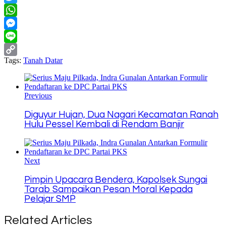
Twitter
WhatsApp
Messenger
Line
Tags:
Tanah Datar
Copy
Link
Previous
Diguyur Hujan, Dua Nagari Kecamatan Ranah
Hulu Pessel Kembali di Rendam Banjir
Next
Pimpin Upacara Bendera, Kapolsek Sungai
Tarab Sampaikan Pesan Moral Kepada
Pelajar SMP
Related Articles