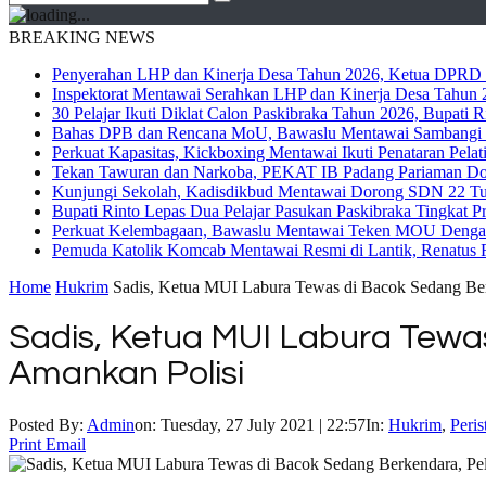
BREAKING NEWS
Penyerahan LHP dan Kinerja Desa Tahun 2026, Ketua DPRD M
Inspektorat Mentawai Serahkan LHP dan Kinerja Desa Tahun 2
30 Pelajar Ikuti Diklat Calon Paskibraka Tahun 2026, Bupati
Bahas DPB dan Rencana MoU, Bawaslu Mentawai Sambangi 
Perkuat Kapasitas, Kickboxing Mentawai Ikuti Penataran Pelat
Tekan Tawuran dan Narkoba, PEKAT IB Padang Pariaman Do
Kunjungi Sekolah, Kadisdikbud Mentawai Dorong SDN 22 Tuap
Bupati Rinto Lepas Dua Pelajar Pasukan Paskibraka Tingkat P
Perkuat Kelembagaan, Bawaslu Mentawai Teken MOU Dengan
Pemuda Katolik Komcab Mentawai Resmi di Lantik, Renatus R
Home
Hukrim
Sadis, Ketua MUI Labura Tewas di Bacok Sedang Berk
Sadis, Ketua MUI Labura Tewas
Amankan Polisi
Posted By:
Admin
on:
Tuesday, 27 July 2021 | 22:57
In:
Hukrim
,
Peris
Print
Email