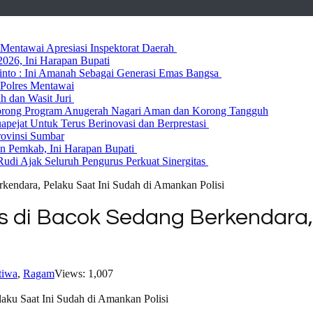
entawai Apresiasi Inspektorat Daerah
026, Ini Harapan Bupati
 Rinto : Ini Amanah Sebagai Generasi Emas Bangsa
Polres Mentawai
ih dan Wasit Juri
rong Program Anugerah Nagari Aman dan Korong Tangguh
ejat Untuk Terus Berinovasi dan Berprestasi
rovinsi Sumbar
 Pemkab, Ini Harapan Bupati
udi Ajak Seluruh Pengurus Perkuat Sinergitas
endara, Pelaku Saat Ini Sudah di Amankan Polisi
 di Bacok Sedang Berkendara, 
tiwa
,
Ragam
Views: 1,007