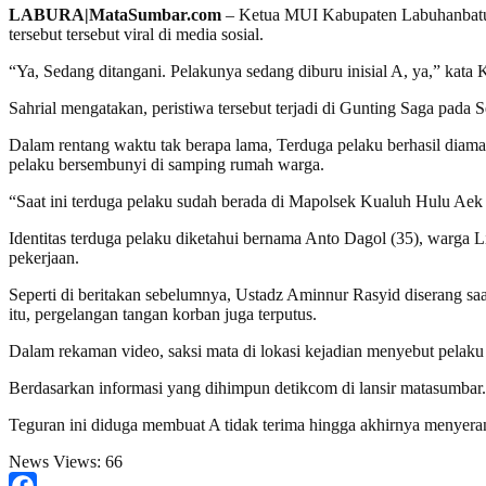
LABURA|MataSumbar.com
– Ketua MUI Kabupaten Labuhanbatu U
tersebut tersebut viral di media sosial.
“Ya, Sedang ditangani. Pelakunya sedang diburu inisial A, ya,” kata
Sahrial mengatakan, peristiwa tersebut terjadi di Gunting Saga pada
Dalam rentang waktu tak berapa lama, Terduga pelaku berhasil diam
pelaku bersembunyi di samping rumah warga.
“Saat ini terduga pelaku sudah berada di Mapolsek Kualuh Hulu Ae
Identitas terduga pelaku diketahui bernama Anto Dagol (35), warg
pekerjaan.
Seperti di beritakan sebelumnya, Ustadz Aminnur Rasyid diserang saa
itu, pergelangan tangan korban juga terputus.
Dalam rekaman video, saksi mata di lokasi kejadian menyebut pelaku p
Berdasarkan informasi yang dihimpun detikcom di lansir matasumbar.
Teguran ini diduga membuat A tidak terima hingga akhirnya menyera
News Views:
66