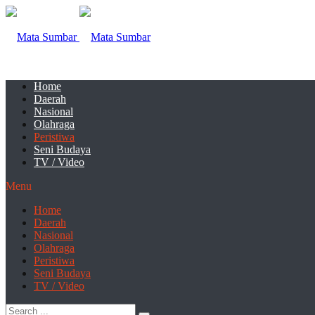
Home
Daerah
Nasional
Olahraga
Peristiwa
Seni Budaya
TV / Video
Menu
Home
Daerah
Nasional
Olahraga
Peristiwa
Seni Budaya
TV / Video