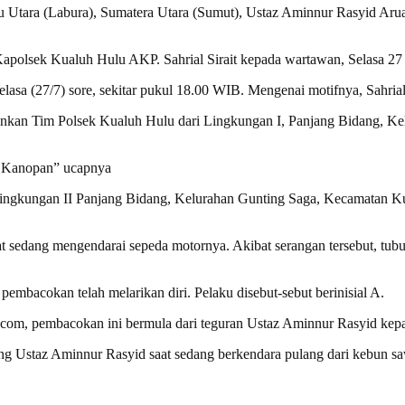
tara (Labura), Sumatera Utara (Sumut), Ustaz Aminnur Rasyid Arua
 Kapolsek Kualuh Hulu AKP. Sahrial Sirait kepada wartawan, Selasa 27 
 Selasa (27/7) sore, sekitar pukul 18.00 WIB. Mengenai motifnya, Sahr
ankan Tim Polsek Kualuh Hulu dari Lingkungan I, Panjang Bidang, Ke
k Kanopan” ucapnya
a Lingkungan II Panjang Bidang, Kelurahan Gunting Saga, Kecamatan 
t sedang mengendarai sepeda motornya. Akibat serangan tersebut, tubu
embacokan telah melarikan diri. Pelaku disebut-sebut berinisial A.
com, pembacokan ini bermula dari teguran Ustaz Aminnur Rasyid kepada
ng Ustaz Aminnur Rasyid saat sedang berkendara pulang dari kebun sa