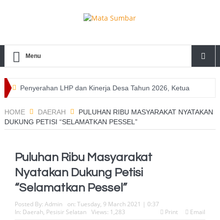
Menu
Penyerahan LHP dan Kinerja Desa Tahun 2026, Ketua
DPRD Mentawai Apresiasi Inspektorat Daerah
HOME
DAERAH
PULUHAN RIBU MASYARAKAT NYATAKAN
DUKUNG PETISI “SELAMATKAN PESSEL”
Inspektorat Mentawai Serahkan LHP dan Kinerja Desa
Tahun 2026, Ini Harapan Bupati
Puluhan Ribu Masyarakat
30 Pelajar Ikuti Diklat Calon Paskibraka Tahun 2026, Bupati
Nyatakan Dukung Petisi
Rinto : Ini Amanah Sebagai Generasi Emas Bangsa
“Selamatkan Pessel”
Bahas DPB dan Rencana MoU, Bawaslu Mentawai
Posted By:
Admin
on:
Tuesday, 9 March 2021 | 0:37
In:
Daerah
,
Pesisir Selatan
Views: 1,283
Print
Email
Sambangi Polres Mentawai