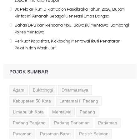
2026, Ini Harapan Bupati
30 Pelajar Ikuti Diklat Calon Paskibraka Tahun 2026, Bupati
Rinto : Ini Amanah Sebagai Generasi Emas Bangsa
Bahas DPB dan Rencana MoU, Bawaslu Mentawai Sambangi
Polres Mentawai
Perkuat Kapasitas, Kickboxing Mentawai Ikuti Penataran
Pelatih dan Wasit Juri
POJOK SUMBAR
Agam
Bukittinggi
Dharmasraya
Kabupaten 50 Kota
Lantamal II Padang
Limapuluh Kota
Mentawai
Padang
Padang Panjang
Padang Pariaman
Pariaman
Pasaman
Pasaman Barat
Pesisir Selatan