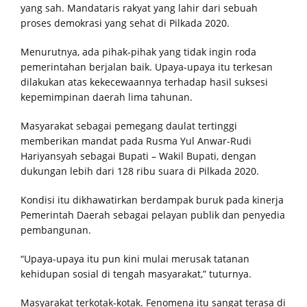
Pemuda Katolik Komcab Mentawai Resmi di Lantik,
yang sah. Mandataris rakyat yang lahir dari sebuah
proses demokrasi yang sehat di Pilkada 2020.
Renatus Rudi Ajak Seluruh Pengurus Perkuat Sinergitas
Menurutnya, ada pihak-pihak yang tidak ingin roda
pemerintahan berjalan baik. Upaya-upaya itu terkesan
dilakukan atas kekecewaannya terhadap hasil suksesi
kepemimpinan daerah lima tahunan.
Masyarakat sebagai pemegang daulat tertinggi
memberikan mandat pada Rusma Yul Anwar-Rudi
Hariyansyah sebagai Bupati – Wakil Bupati, dengan
dukungan lebih dari 128 ribu suara di Pilkada 2020.
Kondisi itu dikhawatirkan berdampak buruk pada kinerja
Pemerintah Daerah sebagai pelayan publik dan penyedia
pembangunan.
“Upaya-upaya itu pun kini mulai merusak tatanan
kehidupan sosial di tengah masyarakat,” tuturnya.
Masyarakat terkotak-kotak. Fenomena itu sangat terasa di