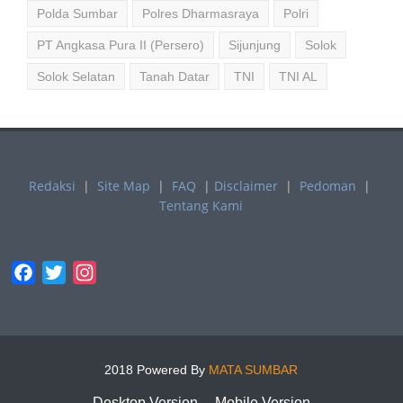
Polda Sumbar
Polres Dharmasraya
Polri
PT Angkasa Pura II (Persero)
Sijunjung
Solok
Solok Selatan
Tanah Datar
TNI
TNI AL
Redaksi
|
Site Map
|
FAQ
|
Disclaimer
|
Pedoman
|
Tentang Kami
Facebook
Twitter
Instagram
2018 Powered By
MATA SUMBAR
Desktop Version
Mobile Version