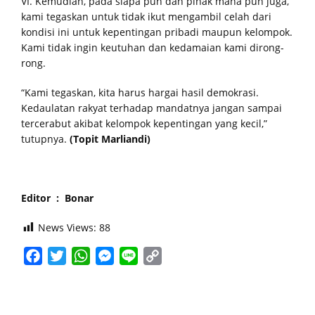
VI. Kemudian, pada siapa pun dan pihak mana pun juga,
kami tegaskan untuk tidak ikut mengambil celah dari
kondisi ini untuk kepentingan pribadi maupun kelompok.
Kami tidak ingin keutuhan dan kedamaian kami dirong-
rong.
“Kami tegaskan, kita harus hargai hasil demokrasi.
Kedaulatan rakyat terhadap mandatnya jangan sampai
tercerabut akibat kelompok kepentingan yang kecil,”
tutupnya.
(Topit Marliandi)
Editor : Bonar
News Views:
88
Facebook
Twitter
WhatsApp
Messenger
Line
Copy
Link