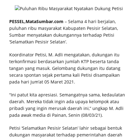
Perkuat Kapasitas, Kickboxing Mentawai Ikuti Penataran
PESSEL,MataSumbar.com
– Selama 4 hari berjalan,
Pelatih dan Wasit Juri
puluhan ribu masyarakat Kabupaten Pesisir Selatan,
Tekan Tawuran dan Narkoba, PEKAT IB Padang Pariaman
Sumbar menyatakan dukungannya terhadap Petisi
‘Selamatkan Pesisir Selatan’.
Dorong Program Anugerah Nagari Aman dan Korong
Koordinator Petisi, M. Adli mengatakan, dukungan itu
Tangguh
terkonfirmasi berdasarkan jumlah KTP beserta tanda
tangan yang masuk. Gelombang dukungan itu datang
Kunjungi Sekolah, Kadisdikbud Mentawai Dorong SDN 22
secara spontan sejak pertama kali Petisi disampaikan
Tuapejat Untuk Terus Berinovasi dan Berprestasi
pada hari Jum’at 05 Maret 2021.
Bupati Rinto Lepas Dua Pelajar Pasukan Paskibraka
“Ini patut kita apresiasi. Semangatnya sama, kedaulatan
daerah. Mereka tidak ingin ada upaya kelompok atau
Tingkat Provinsi Sumbar
pribadi yang ingin merusak daerah ini,” ungkap M. Adli
pada awak media di Painan, Senin (08/03/21).
Perkuat Kelembagaan, Bawaslu Mentawai Teken MOU
Petisi ‘Selamatkan Pesisir Selatan’ lahir sebagai bentuk
Dengan Pemkab, Ini Harapan Bupati
dukungan masyarakat terhadap pemerintahan daerah