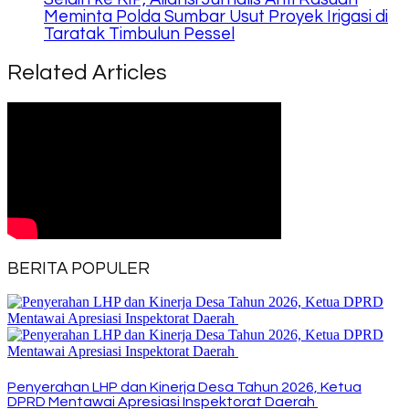
Meminta Polda Sumbar Usut Proyek Irigasi di
Taratak Timbulun Pessel
Related Articles
BERITA POPULER
Penyerahan LHP dan Kinerja Desa Tahun 2026, Ketua
DPRD Mentawai Apresiasi Inspektorat Daerah