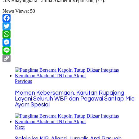
203 Bhayangkara Taruna Akademi Kepolisian, (**).
News Views:
50
Facebook
Twitter
WhatsApp
Messenger
Line
Copy
Link
Previous
Momen Kebersamaan, Karutan Rupajang
Layani Seluruh WBP dan Pegawai Santap Mie
Ayam Spesial
Next
Selain ke KIP, Aliansi Jurnalis Anti Rasuah