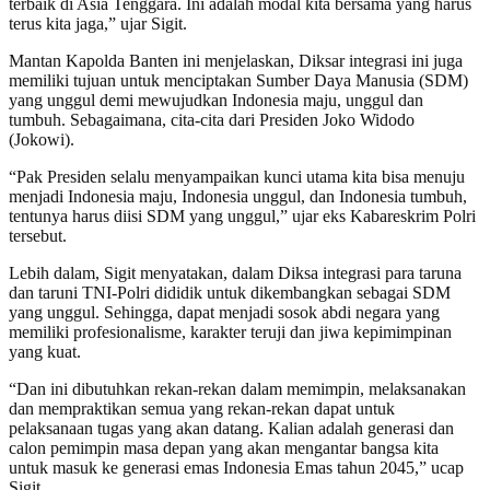
terbaik di Asia Tenggara. Ini adalah modal kita bersama yang harus
terus kita jaga,” ujar Sigit.
Mantan Kapolda Banten ini menjelaskan, Diksar integrasi ini juga
memiliki tujuan untuk menciptakan Sumber Daya Manusia (SDM)
yang unggul demi mewujudkan Indonesia maju, unggul dan
tumbuh. Sebagaimana, cita-cita dari Presiden Joko Widodo
(Jokowi).
“Pak Presiden selalu menyampaikan kunci utama kita bisa menuju
menjadi Indonesia maju, Indonesia unggul, dan Indonesia tumbuh,
tentunya harus diisi SDM yang unggul,” ujar eks Kabareskrim Polri
tersebut.
Lebih dalam, Sigit menyatakan, dalam Diksa integrasi para taruna
dan taruni TNI-Polri dididik untuk dikembangkan sebagai SDM
yang unggul. Sehingga, dapat menjadi sosok abdi negara yang
memiliki profesionalisme, karakter teruji dan jiwa kepimimpinan
yang kuat.
“Dan ini dibutuhkan rekan-rekan dalam memimpin, melaksanakan
dan mempraktikan semua yang rekan-rekan dapat untuk
pelaksanaan tugas yang akan datang. Kalian adalah generasi dan
calon pemimpin masa depan yang akan mengantar bangsa kita
untuk masuk ke generasi emas Indonesia Emas tahun 2045,” ucap
Sigit.