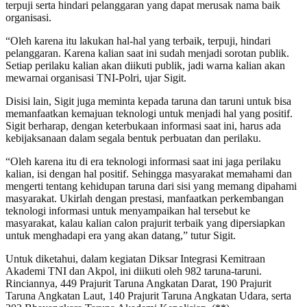
terpuji serta hindari pelanggaran yang dapat merusak nama baik
organisasi.
“Oleh karena itu lakukan hal-hal yang terbaik, terpuji, hindari
pelanggaran. Karena kalian saat ini sudah menjadi sorotan publik.
Setiap perilaku kalian akan diikuti publik, jadi warna kalian akan
mewarnai organisasi TNI-Polri, ujar Sigit.
Disisi lain, Sigit juga meminta kepada taruna dan taruni untuk bisa
memanfaatkan kemajuan teknologi untuk menjadi hal yang positif.
Sigit berharap, dengan keterbukaan informasi saat ini, harus ada
kebijaksanaan dalam segala bentuk perbuatan dan perilaku.
“Oleh karena itu di era teknologi informasi saat ini jaga perilaku
kalian, isi dengan hal positif. Sehingga masyarakat memahami dan
mengerti tentang kehidupan taruna dari sisi yang memang dipahami
masyarakat. Ukirlah dengan prestasi, manfaatkan perkembangan
teknologi informasi untuk menyampaikan hal tersebut ke
masyarakat, kalau kalian calon prajurit terbaik yang dipersiapkan
untuk menghadapi era yang akan datang,” tutur Sigit.
Untuk diketahui, dalam kegiatan Diksar Integrasi Kemitraan
Akademi TNI dan Akpol, ini diikuti oleh 982 taruna-taruni.
Rinciannya, 449 Prajurit Taruna Angkatan Darat, 190 Prajurit
Taruna Angkatan Laut, 140 Prajurit Taruna Angkatan Udara, serta