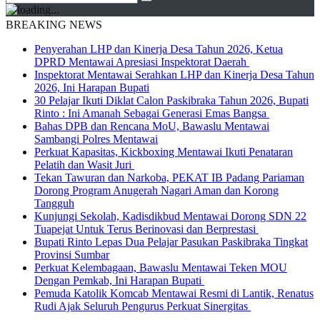
BREAKING NEWS
Penyerahan LHP dan Kinerja Desa Tahun 2026, Ketua
DPRD Mentawai Apresiasi Inspektorat Daerah
Inspektorat Mentawai Serahkan LHP dan Kinerja Desa Tahun
2026, Ini Harapan Bupati
30 Pelajar Ikuti Diklat Calon Paskibraka Tahun 2026, Bupati
Rinto : Ini Amanah Sebagai Generasi Emas Bangsa
Bahas DPB dan Rencana MoU, Bawaslu Mentawai
Sambangi Polres Mentawai
Perkuat Kapasitas, Kickboxing Mentawai Ikuti Penataran
Pelatih dan Wasit Juri
Tekan Tawuran dan Narkoba, PEKAT IB Padang Pariaman
Dorong Program Anugerah Nagari Aman dan Korong
Tangguh
Kunjungi Sekolah, Kadisdikbud Mentawai Dorong SDN 22
Tuapejat Untuk Terus Berinovasi dan Berprestasi
Bupati Rinto Lepas Dua Pelajar Pasukan Paskibraka Tingkat
Provinsi Sumbar
Perkuat Kelembagaan, Bawaslu Mentawai Teken MOU
Dengan Pemkab, Ini Harapan Bupati
Pemuda Katolik Komcab Mentawai Resmi di Lantik, Renatus
Rudi Ajak Seluruh Pengurus Perkuat Sinergitas