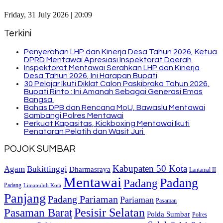
Friday, 31 July 2026 | 20:09
Terkini
Penyerahan LHP dan Kinerja Desa Tahun 2026, Ketua
DPRD Mentawai Apresiasi Inspektorat Daerah
Inspektorat Mentawai Serahkan LHP dan Kinerja
Desa Tahun 2026, Ini Harapan Bupati
30 Pelajar Ikuti Diklat Calon Paskibraka Tahun 2026,
Bupati Rinto : Ini Amanah Sebagai Generasi Emas
Bangsa
Bahas DPB dan Rencana MoU, Bawaslu Mentawai
Sambangi Polres Mentawai
Perkuat Kapasitas, Kickboxing Mentawai Ikuti
Penataran Pelatih dan Wasit Juri
POJOK SUMBAR
Kabupaten 50 Kota
Bukittinggi
Agam
Dharmasraya
Lantamal II
Mentawai
Padang
Padang
Padang
Limapuluh Kota
Panjang
Padang Pariaman
Pariaman
Pasaman
Pasaman Barat
Pesisir Selatan
Polda Sumbar
Polres