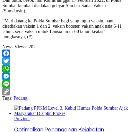
Dan untuk besok hari Kamis tanggal 17 Pebruari 2022, di Polda
Sumbar kembali diadakan gebyar Sumbar Sadar Vaksin
(Sumdarsin).
“Mari datang ke Polda Sumbar bagi yang ingin vaksin, nanti
disediakan vaksin 1 dan 2, vaksin booster, vaksin anak usia 6-11
tahun, serta vaksin untuk Lansia umur 60 tahun keatas”
pungkasnya, (*).
News Views:
202
Facebook
Twitter
WhatsApp
Messenger
Line
Tags:
Padang
Copy
Link
Previous
Optimalkan Penanganan Kejahatan