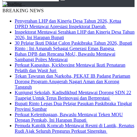
BREAKING NEWS
Penyerahan LHP dan Kinerja Desa Tahun 2026, Ketua
DPRD Mentawai Apresiasi Inspektorat Daerah
Inspektorat Mentawai Serahkan LHP dan Kinerja Desa Tahun
2026, Ini Harapan Bupati
30 Pelajar Ikuti Diklat Calon Paskibraka Tahun 2026, Bupati
Rinto : Ini Amanah Sebagai Generasi Emas Bangsa
Bahas DPB dan Rencana MoU, Bawaslu Mentawai
Sambangi Polres Mentawai
Perkuat Kapasitas, Kickboxing Mentawai Ikuti Penataran
Pelatih dan Wasit Juri
Tekan Tawuran dan Narkoba, PEKAT IB Padang Pariaman
Dorong Program Anugerah Nagari Aman dan Korong
Tangguh
Kunjungi Sekolah, Kadisdikbud Mentawai Dorong SDN 22
Tuapejat Untuk Terus Berinovasi dan Berprestasi
Bupati Rinto Lepas Dua Pelajar Pasukan Paskibraka Tingkat
Provinsi Sumbar
Perkuat Kelembagaan, Bawaslu Mentawai Teken MOU
Dengan Pemkab, Ini Harapan Bupati
Pemuda Katolik Komcab Mentawai Resmi di Lantik, Renatus
Rudi Ajak Seluruh Pengurus Perkuat Sinergitas