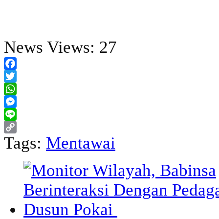
News Views:
27
Facebook
Twitter
WhatsApp
Messenger
Line
Tags:
Mentawai
Copy
Link