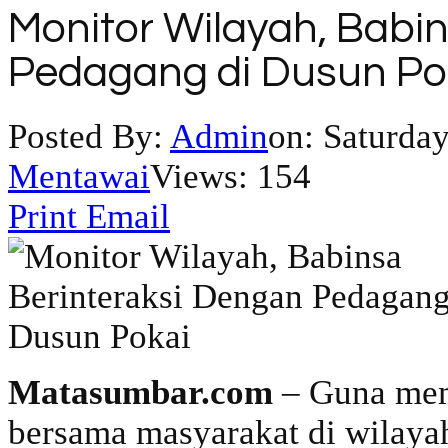
Monitor Wilayah, Babi
Pedagang di Dusun Po
Posted By:
Admin
on:
Saturday
Mentawai
Views: 154
Print
Email
Matasumbar.com
– Guna mem
bersama masyarakat di wilaya