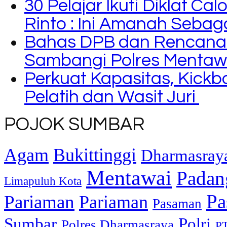
30 Pelajar Ikuti Diklat C
Rinto : Ini Amanah Seba
Bahas DPB dan Rencana
Sambangi Polres Mentaw
Perkuat Kapasitas, Kickb
Pelatih dan Wasit Juri
POJOK SUMBAR
Agam
Bukittinggi
Dharmasray
Mentawai
Padan
Limapuluh Kota
Pa
Pariaman
Pariaman
Pasaman
Sumbar
Polri
Polres Dharmasraya
PT