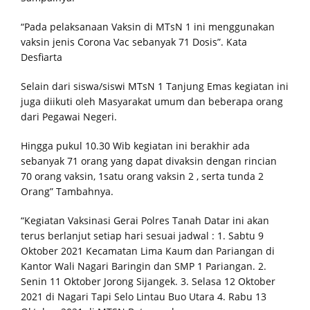
Pemuda Katolik Komcab Mentawai Resmi di Lantik,
“Pada pelaksanaan Vaksin di MTsN 1 ini menggunakan
Renatus Rudi Ajak Seluruh Pengurus Perkuat Sinergitas
vaksin jenis Corona Vac sebanyak 71 Dosis”.
Kata
Desfiarta
Selain dari siswa/siswi MTsN 1 Tanjung Emas kegiatan ini
juga diikuti oleh Masyarakat umum dan beberapa orang
dari Pegawai Negeri.
Hingga pukul 10.30 Wib kegiatan ini berakhir ada
sebanyak 71 orang yang dapat divaksin dengan rincian
70 orang vaksin, 1satu orang vaksin 2 , serta tunda 2
Orang” Tambahnya.
“Kegiatan Vaksinasi Gerai Polres Tanah Datar ini akan
terus berlanjut setiap hari sesuai jadwal : 1. Sabtu 9
Oktober 2021 Kecamatan Lima Kaum dan Pariangan di
Kantor Wali Nagari Baringin dan SMP 1 Pariangan. 2.
Senin 11 Oktober Jorong Sijangek. 3. Selasa 12 Oktober
2021 di Nagari Tapi Selo Lintau Buo Utara 4. Rabu 13