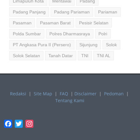
Limapuluh Kota
Mentawai
Padang
Padang Panjang
Padang Pariaman
Pariaman
Pasaman
Pasaman Barat
Pesisir Selatan
Polda Sumbar
Polres Dharmasraya
Polri
PT Angkasa Pura II (Persero)
Sijunjung
Solok
Solok Selatan
Tanah Datar
TNI
TNI AL
Redaksi
|
Site Map
|
FAQ
|
Disclaimer
|
Pedoman
|
Tentang Kami
Facebook
Twitter
Instagram