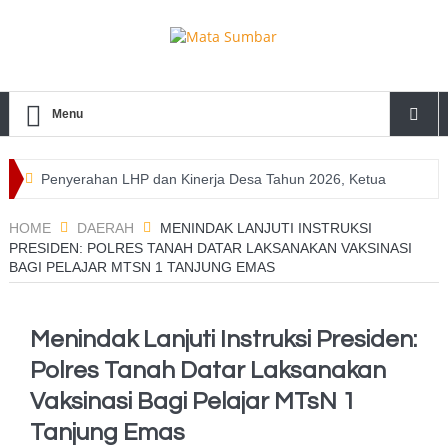
Menu
Penyerahan LHP dan Kinerja Desa Tahun 2026, Ketua
DPRD Mentawai Apresiasi Inspektorat Daerah
HOME
DAERAH
MENINDAK LANJUTI INSTRUKSI
PRESIDEN: POLRES TANAH DATAR LAKSANAKAN VAKSINASI
Inspektorat Mentawai Serahkan LHP dan Kinerja Desa
BAGI PELAJAR MTSN 1 TANJUNG EMAS
Tahun 2026, Ini Harapan Bupati
30 Pelajar Ikuti Diklat Calon Paskibraka Tahun 2026, Bupati
Menindak Lanjuti Instruksi Presiden:
Polres Tanah Datar Laksanakan
Rinto : Ini Amanah Sebagai Generasi Emas Bangsa
Vaksinasi Bagi Pelajar MTsN 1
Bahas DPB dan Rencana MoU, Bawaslu Mentawai
Tanjung Emas
Sambangi Polres Mentawai