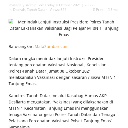
Posted By:
Admin
on:
Friday, 8 October 2021 | 20:22
In:
Daerah
,
Tanah Datar
Views: 856
Print
Email
Perkuat Kapasitas, Kickboxing Mentawai Ikuti Penataran
Pelatih dan Wasit Juri
Tekan Tawuran dan Narkoba, PEKAT IB Padang Pariaman
Dorong Program Anugerah Nagari Aman dan Korong
Batusangkar,
MataSumbar.com
Tangguh
Dalam rangka menindak lanjuti Instruksi Presiden
tentang percepatan Vaksinasi Nasional , Kepolisian
Kunjungi Sekolah, Kadisdikbud Mentawai Dorong SDN 22
(Polres)Tanah Datar Jumat 08 Oktober 2021
Tuapejat Untuk Terus Berinovasi dan Berprestasi
melaksanakan Vaksinasi dengan sasaran / Siswi MTsN 1
Tanjung Emas.
Bupati Rinto Lepas Dua Pelajar Pasukan Paskibraka
Kapolres Tanah Datar melalui Kasubag Humas AKP
Tingkat Provinsi Sumbar
Desfiarta mengatakan, “Vaksinasi yang dilaksanakan di
MTsN 1 Kecamatan Tanjung Emas ini menggunakan
Perkuat Kelembagaan, Bawaslu Mentawai Teken MOU
tenaga Vaksinator gerai Polres Tanah Datar dan Tenaga
Dengan Pemkab, Ini Harapan Bupati
Pelaksana Percepatan Vaksinasi Polsek Tanjung Emas”.
Sampainya.