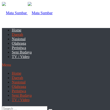
Home
Daerah
Nasional
Olahraga
Peristiwa
Seni Budaya
TV / Video
Menu
Home
Daerah
Nasional
Olahraga
Peristiwa
Seni Budaya
TV / Video