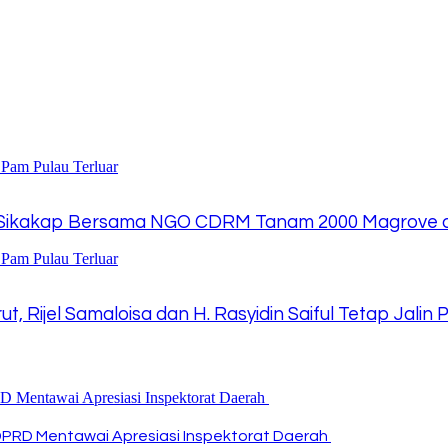
/Sikakap Bersama NGO CDRM Tanam 2000 Magrove d
t, Rijel Samaloisa dan H. Rasyidin Saiful Tetap Jali
DPRD Mentawai Apresiasi Inspektorat Daerah