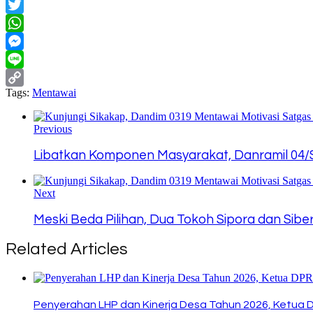
Facebook
Twitter
WhatsApp
Messenger
Line
Tags:
Mentawai
Copy
Link
Previous
Libatkan Komponen Masyarakat, Danramil 04
Next
Meski Beda Pilihan, Dua Tokoh Sipora dan Siberu
Related Articles
Penyerahan LHP dan Kinerja Desa Tahun 2026, Ketua 