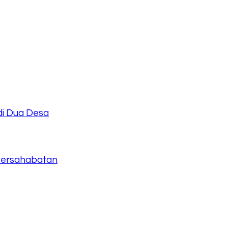
i Dua Desa
n Persahabatan