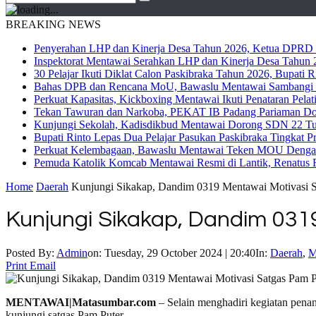
BREAKING NEWS
Penyerahan LHP dan Kinerja Desa Tahun 2026, Ketua DPRD M
Inspektorat Mentawai Serahkan LHP dan Kinerja Desa Tahun 2
30 Pelajar Ikuti Diklat Calon Paskibraka Tahun 2026, Bupati
Bahas DPB dan Rencana MoU, Bawaslu Mentawai Sambangi 
Perkuat Kapasitas, Kickboxing Mentawai Ikuti Penataran Pelat
Tekan Tawuran dan Narkoba, PEKAT IB Padang Pariaman Do
Kunjungi Sekolah, Kadisdikbud Mentawai Dorong SDN 22 Tuap
Bupati Rinto Lepas Dua Pelajar Pasukan Paskibraka Tingkat P
Perkuat Kelembagaan, Bawaslu Mentawai Teken MOU Dengan
Pemuda Katolik Komcab Mentawai Resmi di Lantik, Renatus R
Home
Daerah
Kunjungi Sikakap, Dandim 0319 Mentawai Motivasi S
Kunjungi Sikakap, Dandim 031
Posted By:
Admin
on:
Tuesday, 29 October 2024 | 20:40
In:
Daerah
,
M
Print
Email
MENTAWAI|Matasumbar.com
– Selain menghadiri kegiatan pena
kunjungi satgas Pam Puter.