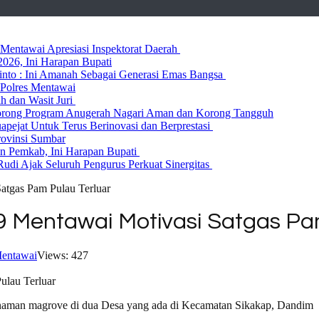
entawai Apresiasi Inspektorat Daerah
026, Ini Harapan Bupati
 Rinto : Ini Amanah Sebagai Generasi Emas Bangsa
Polres Mentawai
ih dan Wasit Juri
rong Program Anugerah Nagari Aman dan Korong Tangguh
ejat Untuk Terus Berinovasi dan Berprestasi
rovinsi Sumbar
 Pemkab, Ini Harapan Bupati
udi Ajak Seluruh Pengurus Perkuat Sinergitas
atgas Pam Pulau Terluar
9 Mentawai Motivasi Satgas Pa
entawai
Views: 427
naman magrove di dua Desa yang ada di Kecamatan Sikakap, Dandim 03