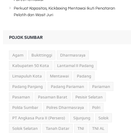
Perkuat Kapasitas, Kickboxing Mentawai Ikuti Penataran
Pelatih dan Wasit Juri
POJOK SUMBAR
Agam
Bukittinggi
Dharmasraya
Kabupaten 50 Kota
Lantamal II Padang
Limapuluh Kota
Mentawai
Padang
Padang Panjang
Padang Pariaman
Pariaman
Pasaman
Pasaman Barat
Pesisir Selatan
Polda Sumbar
Polres Dharmasraya
Polri
PT Angkasa Pura II (Persero)
Sijunjung
Solok
Solok Selatan
Tanah Datar
TNI
TNI AL