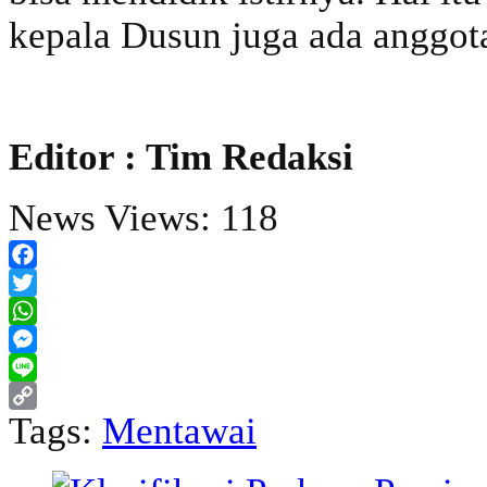
kepala Dusun juga ada anggot
Editor : Tim Redaksi
News Views:
118
Facebook
Twitter
WhatsApp
Messenger
Line
Tags:
Mentawai
Copy
Link