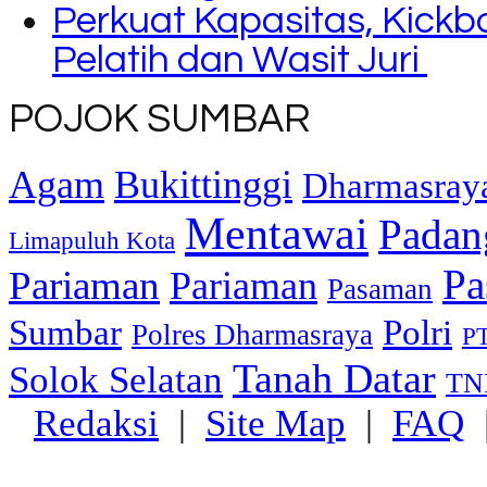
Perkuat Kapasitas, Kickb
Pelatih dan Wasit Juri
POJOK SUMBAR
Agam
Bukittinggi
Dharmasray
Mentawai
Padan
Limapuluh Kota
Pa
Pariaman
Pariaman
Pasaman
Sumbar
Polri
Polres Dharmasraya
PT
Tanah Datar
Solok Selatan
TN
Redaksi
|
Site Map
|
FAQ