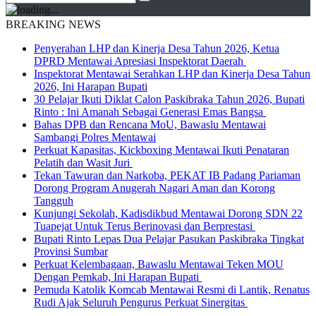
BREAKING NEWS
Penyerahan LHP dan Kinerja Desa Tahun 2026, Ketua
DPRD Mentawai Apresiasi Inspektorat Daerah
Inspektorat Mentawai Serahkan LHP dan Kinerja Desa Tahun
2026, Ini Harapan Bupati
30 Pelajar Ikuti Diklat Calon Paskibraka Tahun 2026, Bupati
Rinto : Ini Amanah Sebagai Generasi Emas Bangsa
Bahas DPB dan Rencana MoU, Bawaslu Mentawai
Sambangi Polres Mentawai
Perkuat Kapasitas, Kickboxing Mentawai Ikuti Penataran
Pelatih dan Wasit Juri
Tekan Tawuran dan Narkoba, PEKAT IB Padang Pariaman
Dorong Program Anugerah Nagari Aman dan Korong
Tangguh
Kunjungi Sekolah, Kadisdikbud Mentawai Dorong SDN 22
Tuapejat Untuk Terus Berinovasi dan Berprestasi
Bupati Rinto Lepas Dua Pelajar Pasukan Paskibraka Tingkat
Provinsi Sumbar
Perkuat Kelembagaan, Bawaslu Mentawai Teken MOU
Dengan Pemkab, Ini Harapan Bupati
Pemuda Katolik Komcab Mentawai Resmi di Lantik, Renatus
Rudi Ajak Seluruh Pengurus Perkuat Sinergitas