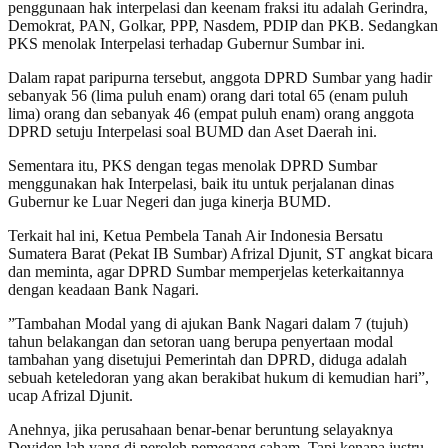
penggunaan hak interpelasi dan keenam fraksi itu adalah Gerindra,
Demokrat, PAN, Golkar, PPP, Nasdem, PDIP dan PKB. Sedangkan
PKS menolak Interpelasi terhadap Gubernur Sumbar ini.
Dalam rapat paripurna tersebut, anggota DPRD Sumbar yang hadir
sebanyak 56 (lima puluh enam) orang dari total 65 (enam puluh
lima) orang dan sebanyak 46 (empat puluh enam) orang anggota
DPRD setuju Interpelasi soal BUMD dan Aset Daerah ini.
Sementara itu, PKS dengan tegas menolak DPRD Sumbar
menggunakan hak Interpelasi, baik itu untuk perjalanan dinas
Gubernur ke Luar Negeri dan juga kinerja BUMD.
Terkait hal ini, Ketua Pembela Tanah Air Indonesia Bersatu
Sumatera Barat (Pekat IB Sumbar) Afrizal Djunit, ST angkat bicara
dan meminta, agar DPRD Sumbar memperjelas keterkaitannya
dengan keadaan Bank Nagari.
”Tambahan Modal yang di ajukan Bank Nagari dalam 7 (tujuh)
tahun belakangan dan setoran uang berupa penyertaan modal
tambahan yang disetujui Pemerintah dan DPRD, diduga adalah
sebuah keteledoran yang akan berakibat hukum di kemudian hari”,
ucap Afrizal Djunit.
Anehnya, jika perusahaan benar-benar beruntung selayaknya
Deviden lah yang di peroleh pemegang saham. Tapi kenapa justru