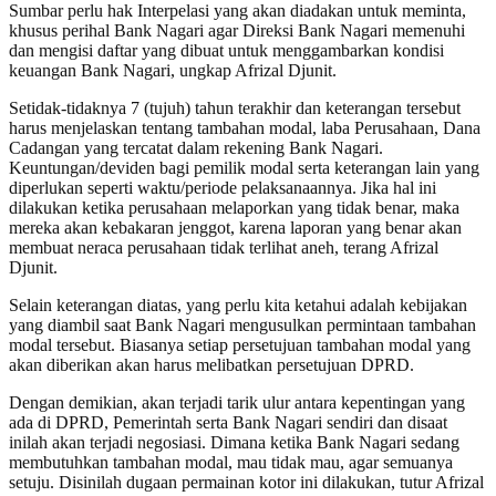
Sumbar perlu hak Interpelasi yang akan diadakan untuk meminta,
khusus perihal Bank Nagari agar Direksi Bank Nagari memenuhi
dan mengisi daftar yang dibuat untuk menggambarkan kondisi
keuangan Bank Nagari, ungkap Afrizal Djunit.
Setidak-tidaknya 7 (tujuh) tahun terakhir dan keterangan tersebut
harus menjelaskan tentang tambahan modal, laba Perusahaan, Dana
Cadangan yang tercatat dalam rekening Bank Nagari.
Keuntungan/deviden bagi pemilik modal serta keterangan lain yang
diperlukan seperti waktu/periode pelaksanaannya. Jika hal ini
dilakukan ketika perusahaan melaporkan yang tidak benar, maka
mereka akan kebakaran jenggot, karena laporan yang benar akan
membuat neraca perusahaan tidak terlihat aneh, terang Afrizal
Djunit.
Selain keterangan diatas, yang perlu kita ketahui adalah kebijakan
yang diambil saat Bank Nagari mengusulkan permintaan tambahan
modal tersebut. Biasanya setiap persetujuan tambahan modal yang
akan diberikan akan harus melibatkan persetujuan DPRD.
Dengan demikian, akan terjadi tarik ulur antara kepentingan yang
ada di DPRD, Pemerintah serta Bank Nagari sendiri dan disaat
inilah akan terjadi negosiasi. Dimana ketika Bank Nagari sedang
membutuhkan tambahan modal, mau tidak mau, agar semuanya
setuju. Disinilah dugaan permainan kotor ini dilakukan, tutur Afrizal