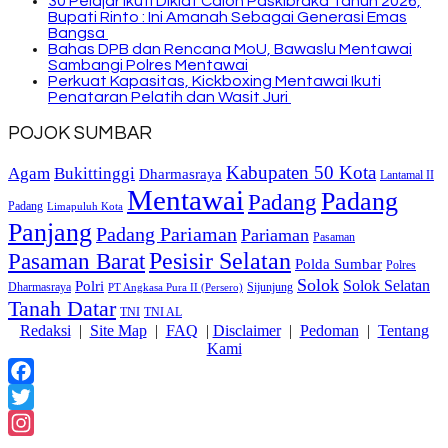
30 Pelajar Ikuti Diklat Calon Paskibraka Tahun 2026,
Bupati Rinto : Ini Amanah Sebagai Generasi Emas
Bangsa
Bahas DPB dan Rencana MoU, Bawaslu Mentawai
Sambangi Polres Mentawai
Perkuat Kapasitas, Kickboxing Mentawai Ikuti
Penataran Pelatih dan Wasit Juri
POJOK SUMBAR
Kabupaten 50 Kota
Bukittinggi
Agam
Dharmasraya
Lantamal II
Mentawai
Padang
Padang
Padang
Limapuluh Kota
Panjang
Padang Pariaman
Pariaman
Pasaman
Pasaman Barat
Pesisir Selatan
Polda Sumbar
Polres
Solok
Solok Selatan
Polri
Dharmasraya
Sijunjung
PT Angkasa Pura II (Persero)
Tanah Datar
TNI
TNI AL
Redaksi
|
Site Map
|
FAQ
|
Disclaimer
|
Pedoman
|
Tentang
Kami
Facebook
Twitter