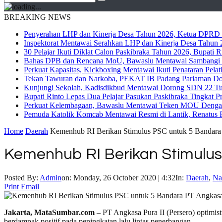
BREAKING NEWS
Penyerahan LHP dan Kinerja Desa Tahun 2026, Ketua DPRD M
Inspektorat Mentawai Serahkan LHP dan Kinerja Desa Tahun 2
30 Pelajar Ikuti Diklat Calon Paskibraka Tahun 2026, Bupati
Bahas DPB dan Rencana MoU, Bawaslu Mentawai Sambangi 
Perkuat Kapasitas, Kickboxing Mentawai Ikuti Penataran Pelat
Tekan Tawuran dan Narkoba, PEKAT IB Padang Pariaman Do
Kunjungi Sekolah, Kadisdikbud Mentawai Dorong SDN 22 Tuap
Bupati Rinto Lepas Dua Pelajar Pasukan Paskibraka Tingkat P
Perkuat Kelembagaan, Bawaslu Mentawai Teken MOU Dengan
Pemuda Katolik Komcab Mentawai Resmi di Lantik, Renatus R
Home
Daerah
Kemenhub RI Berikan Stimulus PSC untuk 5 Bandara 
Kemenhub RI Berikan Stimulus
Posted By:
Admin
on:
Monday, 26 October 2020 | 4:32
In:
Daerah
,
Na
Print
Email
Jakarta, MataSumbar.com
– PT Angkasa Pura II (Persero) optimis
berdampak positif pada peningkatan lalu lintas penerbangan.