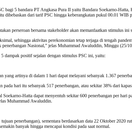
SC bagi 5 bandara PT Angkasa Pura II yaitu Bandara Soekarno-Hatta
 itu dibebaskan dari tarif PSC hingga keberangkatan pukul 00.01 WIB 
kan perseroan bersama stakeholder akan memanfaatkan stimulus ini s
imal, sehingga aktivitas perekonomian tetap terjaga di tengah pandem
rak penerbangan Nasional,” jelas Muhammad Awaluddin, Minggu (25/10
ampak positif sejalan dengan stimulus PSC ini, yaitu:
an yang artinya di dalam 1 hari dapat melayani sebanyak 1.367 penerban
da hari itu sebanyak 517 penerbangan, atau sekitar 38% dari kapasit
al Soekarno-Hatta dapat menyentuh sekitar 600 penerbangan per hari pa
 jelas Muhammad Awaluddin.
e tujuan penerbangan), sementara berdasarkan data 22 Oktober 2020 rut
 semakin banyak hingga mencapai kondisi pada saat normal.