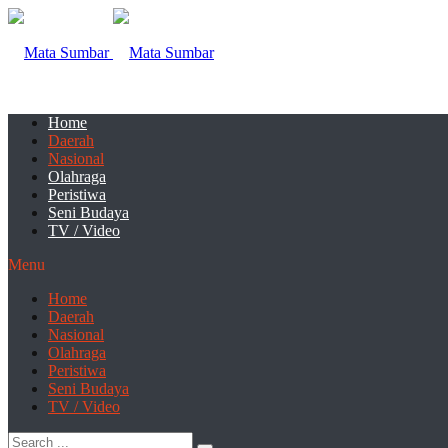
Home
Daerah
Nasional
Olahraga
Peristiwa
Seni Budaya
TV / Video
Menu
Home
Daerah
Nasional
Olahraga
Peristiwa
Seni Budaya
TV / Video