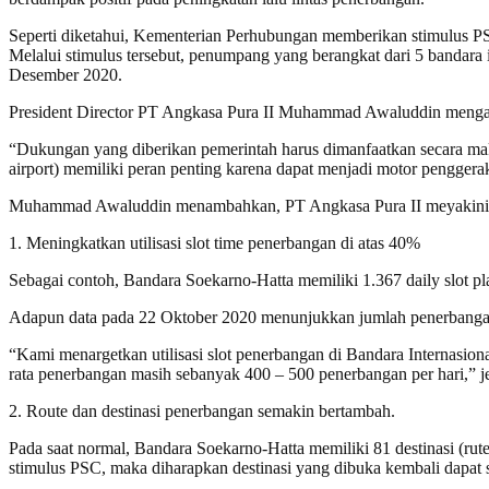
Seperti diketahui, Kementerian Perhubungan memberikan stimulus P
Melalui stimulus tersebut, penumpang yang berangkat dari 5 bandara
Desember 2020.
President Director PT Angkasa Pura II Muhammad Awaluddin mengata
“Dukungan yang diberikan pemerintah harus dimanfaatkan secara maks
airport) memiliki peran penting karena dapat menjadi motor pengge
Muhammad Awaluddin menambahkan, PT Angkasa Pura II meyakini 5 d
1. Meningkatkan utilisasi slot time penerbangan di atas 40%
Sebagai contoh, Bandara Soekarno-Hatta memiliki 1.367 daily slot pl
Adapun data pada 22 Oktober 2020 menunjukkan jumlah penerbangan pa
“Kami menargetkan utilisasi slot penerbangan di Bandara Internasion
rata penerbangan masih sebanyak 400 – 500 penerbangan per hari,”
2. Route dan destinasi penerbangan semakin bertambah.
Pada saat normal, Bandara Soekarno-Hatta memiliki 81 destinasi (rut
stimulus PSC, maka diharapkan destinasi yang dibuka kembali dapat