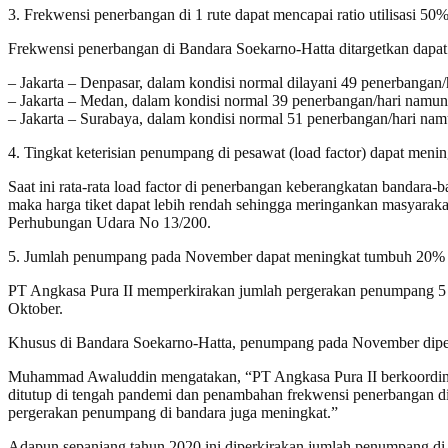
3. Frekwensi penerbangan di 1 rute dapat mencapai ratio utilisasi 50
Frekwensi penerbangan di Bandara Soekarno-Hatta ditargetkan dapat 
– Jakarta – Denpasar, dalam kondisi normal dilayani 49 penerbangan/
– Jakarta – Medan, dalam kondisi normal 39 penerbangan/hari namun 
– Jakarta – Surabaya, dalam kondisi normal 51 penerbangan/hari nam
4. Tingkat keterisian penumpang di pesawat (load factor) dapat menin
Saat ini rata-rata load factor di penerbangan keberangkatan banda
maka harga tiket dapat lebih rendah sehingga meringankan masyaraka
Perhubungan Udara No 13/200.
5. Jumlah penumpang pada November dapat meningkat tumbuh 20%
PT Angkasa Pura II memperkirakan jumlah pergerakan penumpang 5 
Oktober.
Khusus di Bandara Soekarno-Hatta, penumpang pada November diper
Muhammad Awaluddin mengatakan, “PT Angkasa Pura II berkoordinasi
ditutup di tengah pandemi dan penambahan frekwensi penerbangan di 
pergerakan penumpang di bandara juga meningkat.”
Adapun sepanjang tahun 2020 ini diperkirakan jumlah penumpang di 1