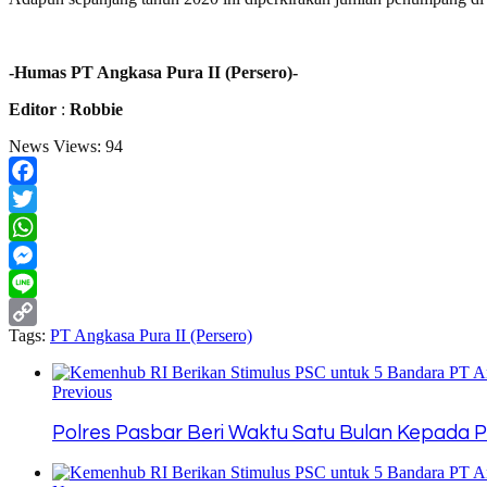
-Humas PT Angkasa Pura II (Persero)-
Editor
:
Robbie
News Views:
94
Facebook
Twitter
WhatsApp
Messenger
Line
Tags:
PT Angkasa Pura II (Persero)
Copy
Link
Previous
Polres Pasbar Beri Waktu Satu Bulan Kepada 