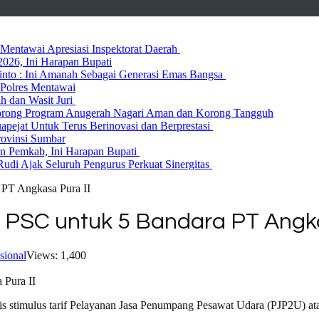
entawai Apresiasi Inspektorat Daerah
026, Ini Harapan Bupati
 Rinto : Ini Amanah Sebagai Generasi Emas Bangsa
Polres Mentawai
ih dan Wasit Juri
rong Program Anugerah Nagari Aman dan Korong Tangguh
ejat Untuk Terus Berinovasi dan Berprestasi
rovinsi Sumbar
 Pemkab, Ini Harapan Bupati
udi Ajak Seluruh Pengurus Perkuat Sinergitas
PT Angkasa Pura II
 PSC untuk 5 Bandara PT Angka
sional
Views: 1,400
tis stimulus tarif Pelayanan Jasa Penumpang Pesawat Udara (PJP2U) at