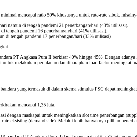
%
minimal mencapai ratio 50% khususnya untuk rute-rute sibuk, misalny
hari namun di tengah pandemi 21 penerbangan/hari (43% utilisasi).
di tengah pandemi 16 penerbangan/hari (41% utilisasi).
un di tengah pandemi 17 penerbangan/hari (33% utilisasi)
gkat.
ra-bandara PT Angkasa Pura II berkisar 40% hingga 45%. Dengan adany
t untuk melakukan perjalanan dan diharapkan load factor meningkat m
bandara yang termasuk di dalam skema stimulus PSC dapat meningkat
kirakan mencapai 1,35 juta.
 dengan maskapai untuk meningkatkan slot time penerbangan (supply
rute eksisting (demand side). Melalui lebih banyaknya pilihan penerb
9 bandara PT Angkasa Pura II dapat mencapai sekitar 35 juta pergera