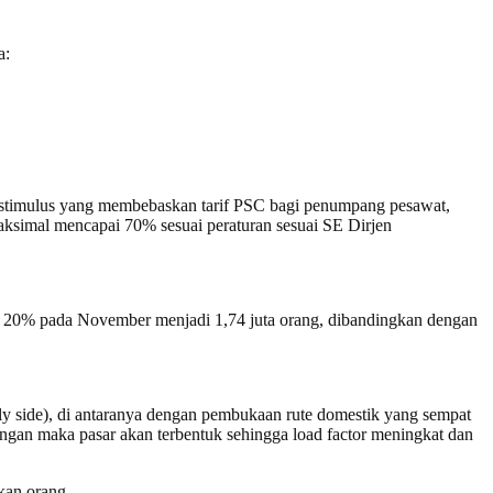
a:
a stimulus yang membebaskan tarif PSC bagi penumpang pesawat,
aksimal mencapai 70% sesuai peraturan sesuai SE Dirjen
 20% pada November menjadi 1,74 juta orang, dibandingkan dengan
 side), di antaranya dengan pembukaan rute domestik yang sempat
angan maka pasar akan terbentuk sehingga load factor meningkat dan
kan orang.