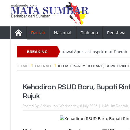
Daerah
Nasional
Olahraga
Peristiwa
Tahun 2026, Ketua DPRD Mentawai Apresiasi Inspektorat Daerah
BREAKING
I
NEWS
HOME
DAERAH
KEHADIRAN RSUD BARU, BUPATI RINTO 
Kehadiran RSUD Baru, Bupati Rinto 
Rujuk
Posted By:
Admin
on:
Wednesday, 8 July 2026 | 1:48
In:
Daerah
,