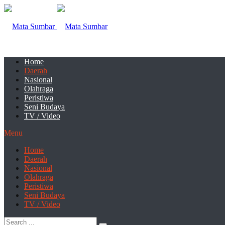
Home
Daerah
Nasional
Olahraga
Peristiwa
Seni Budaya
TV / Video
Menu
Home
Daerah
Nasional
Olahraga
Peristiwa
Seni Budaya
TV / Video