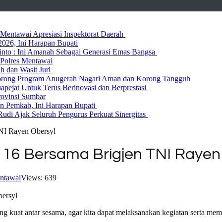
entawai Apresiasi Inspektorat Daerah
026, Ini Harapan Bupati
 Rinto : Ini Amanah Sebagai Generasi Emas Bangsa
Polres Mentawai
ih dan Wasit Juri
rong Program Anugerah Nagari Aman dan Korong Tangguh
ejat Untuk Terus Berinovasi dan Berprestasi
rovinsi Sumbar
 Pemkab, Ini Harapan Bupati
udi Ajak Seluruh Pengurus Perkuat Sinergitas
NI Rayen Obersyl
6 Bersama Brigjen TNI Rayen 
ntawai
Views: 639
ng kuat antar sesama, agar kita dapat melaksanakan kegiatan serta m