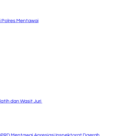
 Polres Mentawai
atih dan Wasit Juri
DPRD Mentawai Apresiasi Inspektorat Daerah