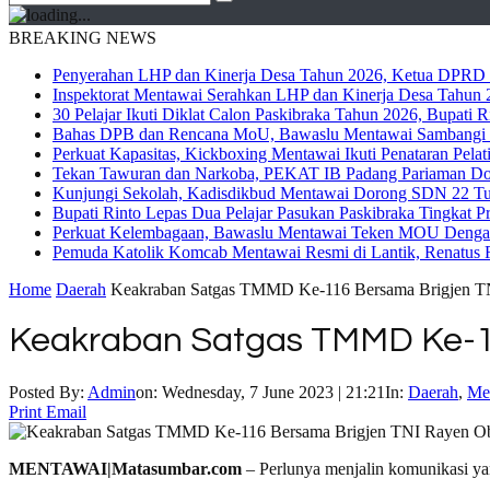
BREAKING NEWS
Penyerahan LHP dan Kinerja Desa Tahun 2026, Ketua DPRD M
Inspektorat Mentawai Serahkan LHP dan Kinerja Desa Tahun 2
30 Pelajar Ikuti Diklat Calon Paskibraka Tahun 2026, Bupati
Bahas DPB dan Rencana MoU, Bawaslu Mentawai Sambangi 
Perkuat Kapasitas, Kickboxing Mentawai Ikuti Penataran Pelat
Tekan Tawuran dan Narkoba, PEKAT IB Padang Pariaman Do
Kunjungi Sekolah, Kadisdikbud Mentawai Dorong SDN 22 Tuap
Bupati Rinto Lepas Dua Pelajar Pasukan Paskibraka Tingkat P
Perkuat Kelembagaan, Bawaslu Mentawai Teken MOU Dengan
Pemuda Katolik Komcab Mentawai Resmi di Lantik, Renatus R
Home
Daerah
Keakraban Satgas TMMD Ke-116 Bersama Brigjen T
Keakraban Satgas TMMD Ke-11
Posted By:
Admin
on:
Wednesday, 7 June 2023 | 21:21
In:
Daerah
,
Me
Print
Email
MENTAWAI|Matasumbar.com
– Perlunya menjalin komunikasi ya