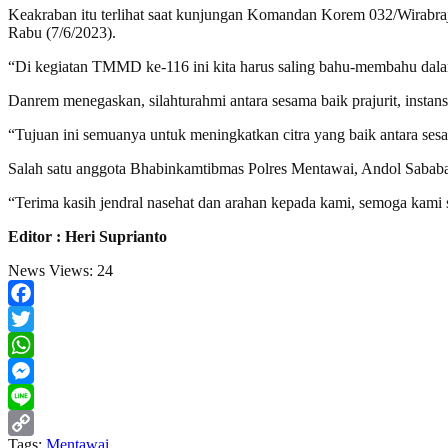
Keakraban itu terlihat saat kunjungan Komandan Korem 032/Wirabr
Rabu (7/6/2023).
“Di kegiatan TMMD ke-116 ini kita harus saling bahu-membahu da
Danrem menegaskan, silahturahmi antara sesama baik prajurit, instan
“Tujuan ini semuanya untuk meningkatkan citra yang baik antara ses
Salah satu anggota Bhabinkamtibmas Polres Mentawai, Andol Sabab
“Terima kasih jendral nasehat dan arahan kepada kami, semoga kami 
Editor : Heri Suprianto
News Views:
24
Facebook
Twitter
WhatsApp
Messenger
Line
Tags:
Mentawai