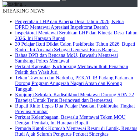
BREAKING NEWS
Penyerahan LHP dan Kinerja Desa Tahun 2026, Ketua
DPRD Mentawai Apresiasi Inspektorat Daerah
Inspektorat Mentawai Serahkan LHP dan Kinerja Desa Tahun
2026, Ini Harapan Bupati
30 Pelajar Ikuti Diklat Calon Paskibraka Tahun 2026, Bupati
Rinto : Ini Amanah Sebagai Generasi Emas Bangsa
Bahas DPB dan Rencana MoU, Bawaslu Mentawai
Sambangi Polres Mentawai
Perkuat Kapasitas, Kickboxing Mentawai Ikuti Penataran
Pelatih dan Wasit Juri
Tekan Tawuran dan Narkoba, PEKAT IB Padang Pariaman
Dorong Program Anugerah Nagari Aman dan Korong
Tangguh
Kunjungi Sekolah, Kadisdikbud Mentawai Dorong SDN 22
Tuapejat Untuk Terus Berinovasi dan Berprestasi
Bupati Rinto Lepas Dua Pelajar Pasukan Paskibraka Tingkat
Provinsi Sumbar
Perkuat Kelembagaan, Bawaslu Mentawai Teken MOU
Dengan Pemkab, Ini Harapan Bupati
Pemuda Katolik Komcab Mentawai Resmi di Lantik, Renatus
Rudi Ajak Seluruh Pengurus Perkuat Sinergitas