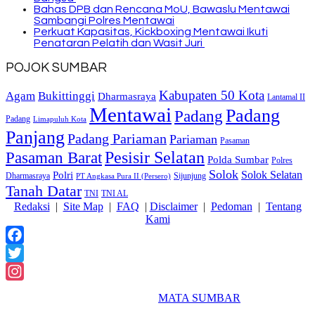
Bahas DPB dan Rencana MoU, Bawaslu Mentawai
Sambangi Polres Mentawai
Perkuat Kapasitas, Kickboxing Mentawai Ikuti
Penataran Pelatih dan Wasit Juri
POJOK SUMBAR
Kabupaten 50 Kota
Bukittinggi
Agam
Dharmasraya
Lantamal II
Mentawai
Padang
Padang
Padang
Limapuluh Kota
Panjang
Padang Pariaman
Pariaman
Pasaman
Pasaman Barat
Pesisir Selatan
Polda Sumbar
Polres
Solok
Solok Selatan
Polri
Dharmasraya
Sijunjung
PT Angkasa Pura II (Persero)
Tanah Datar
TNI
TNI AL
Redaksi
|
Site Map
|
FAQ
|
Disclaimer
|
Pedoman
|
Tentang
Kami
Facebook
Twitter
Instagram
2018 Powered By
MATA SUMBAR