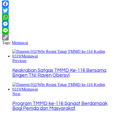
Facebook
Twitter
WhatsApp
Messenger
Line
Tags:
Mentawai
Copy
Link
Previous
Keakraban Satgas TMMD Ke-116 Bersama
Brigjen TNI Rayen Obersyl
Next
Program TMMD ke-116 Sangat Berdampak
Bagi Pemda dan Masyarakat