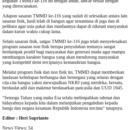
kegiatan TMMD ke-116 ini dengan aman, lancar sesuai dengan
yang direncanakan.
Adapun sasaran TMMD ke-116 yang sudah di selesaikan antara lain
sasaran fisik, hasil telah di bangun agar senantiasa di jaga dan di
pelihara agar usia pakai dan manfaatnya dapat di nikmati masyarakat
dalam kurun waktu cukup lama.
Selain sasaran fisik, satgas TMMD ke-116 juga telah menyelesaikan
program sasaran non fisik berupa penyuluhan tentunya sangat
berdampak positif bagi masyarakat dan generasi muda agar mampu
membangun karakter bangsa yang akan mendorong masyarakat
yang kompetitif demi terciptanya kemandirian bangsa.
Melalui program fisik dan non fisik ini, TMMD dapat memberikan
landasan kehidupan berbangsa dan bernegara yang selaras dengan
cita-cita bangsa yakni mewujudkan NKRI yang merdeka, bersatu,
berdaulat adil dan makmur berdasarkan pancasila dan UUD 1945.
“Semoga Tuhan yang maha Esa selalu melimpahkan rahmat dan
hidayahnya kepada kita dalam melanjutkan pengabdian kepada
bangs dan negara kesatuan Republik Indonesia tercinta” tutupnya.
Editor : Heri Suprianto
News Views:
54