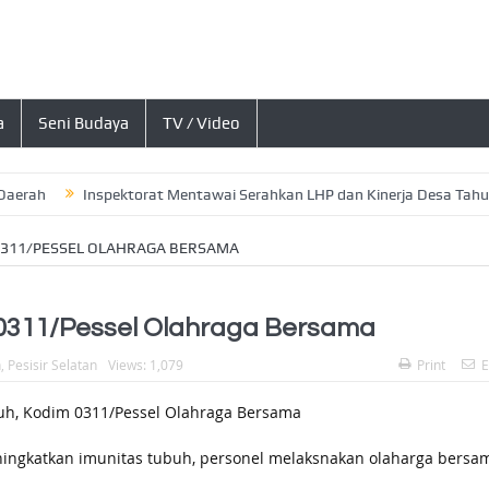
a
Seni Budaya
TV / Video
h
Inspektorat Mentawai Serahkan LHP dan Kinerja Desa Tahun 2026,
0311/PESSEL OLAHRAGA BERSAMA
0311/Pessel Olahraga Bersama
h
,
Pesisir Selatan
Views: 1,079
Print
E
ngkatkan imunitas tubuh, personel melaksnakan olaharga bersa