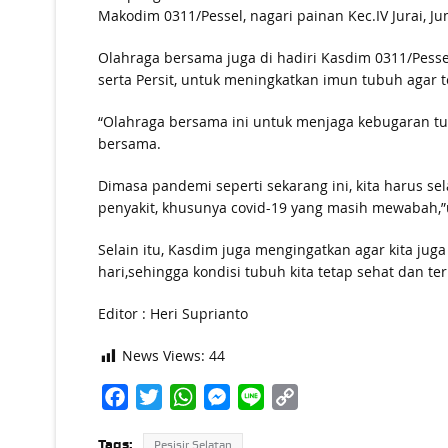
Makodim 0311/Pessel, nagari painan Kec.IV Jurai, Ju
Olahraga bersama juga di hadiri Kasdim 0311/Pessel
serta Persit, untuk meningkatkan imun tubuh agar t
“Olahraga bersama ini untuk menjaga kebugaran tu
bersama.
Dimasa pandemi seperti sekarang ini, kita harus s
penyakit, khusunya covid-19 yang masih mewabah,
Selain itu, Kasdim juga mengingatkan agar kita ju
hari,sehingga kondisi tubuh kita tetap sehat dan ter
Editor : Heri Suprianto
News Views:
44
Facebook
Twitter
WhatsApp
Messenger
Line
Copy
Link
Tags:
Pesisir Selatan