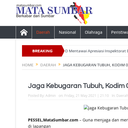
Daerah
Nasional
Olahraga
Peristiw
a Desa Tahun 2026, Ketua DPRD Mentawai Apresiasi Inspektorat Daera
BREAKING
NEWS
HOME
DAERAH
JAGA KEBUGARAN TUBUH, KODIM 
Jaga Kebugaran Tubuh, Kodim 
Posted By:
Admin
on:
Friday, 21 May 2021 | 21:10
In:
Daera
PESSEL,MataSumbar.com
– Guna menjaga dan meni
di lapangan