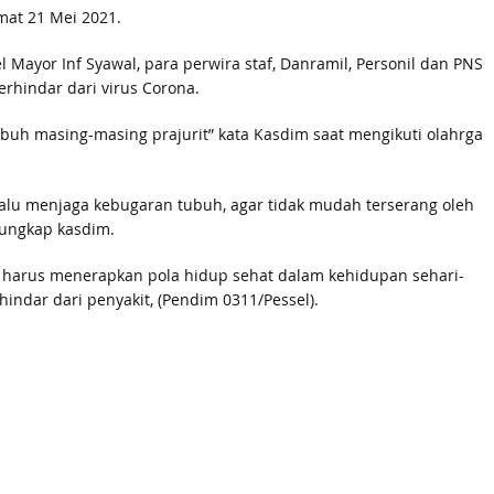
mat 21 Mei 2021.
 Mayor Inf Syawal, para perwira staf, Danramil, Personil dan PNS
erhindar dari virus Corona.
buh masing-masing prajurit” kata Kasdim saat mengikuti olahrga
elalu menjaga kebugaran tubuh, agar tidak mudah terserang oleh
”ungkap kasdim.
ga harus menerapkan pola hidup sehat dalam kehidupan sehari-
hindar dari penyakit, (Pendim 0311/Pessel).