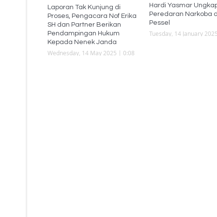
Hardi Yasmar Ungka
Laporan Tak Kunjung di
Peredaran Narkoba d
Proses, Pengacara Nof Erika
Pessel
SH dan Partner Berikan
Tuesday, 14 January 2025
Pendampingan Hukum
Kepada Nenek Janda
Wednesday, 14 May 2025 | 0:08