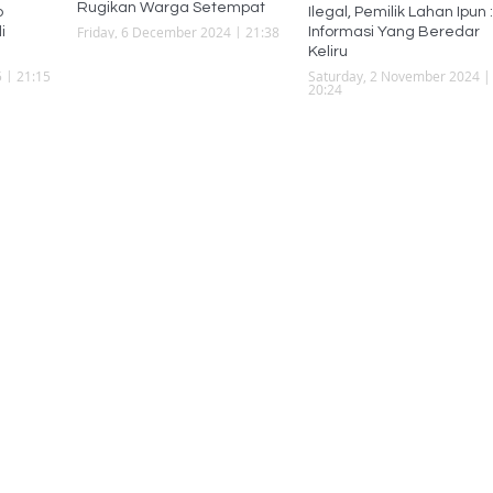
Rugikan Warga Setempat
p
Ilegal, Pemilik Lahan Ipun :
Friday, 6 December 2024 | 21:38
i
Informasi Yang Beredar
Keliru
 | 21:15
Saturday, 2 November 2024 |
20:24