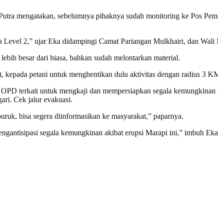
utra mengatakan, sebelumnya pihaknya sudah monitoring ke Pos Peman
a Level 2,” ujar Eka didampingi Camat Pariangan Mulkhairi, dan Wali
 lebih besar dari biasa, bahkan sudah melontarkan material.
, kepada petani untuk menghentikan dulu aktivitas dengan radius 3 K
uh OPD terkait untuk mengkaji dan mempersiapkan segala kemungkinan
i. Cek jalur evakuasi.
uruk, bisa segera diinformasikan ke masyarakat,” paparnya.
gantisipasi segala kemungkinan akibat erupsi Marapi ini,” imbuh Eka