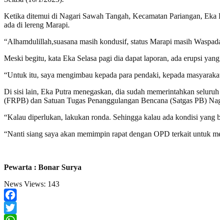
Ketika ditemui di Nagari Sawah Tangah, Kecamatan Pariangan, Eka P
ada di lereng Marapi.
“Alhamdulillah,suasana masih kondusif, status Marapi masih Waspad
Meski begitu, kata Eka Selasa pagi dia dapat laporan, ada erupsi yang
“Untuk itu, saya mengimbau kepada para pendaki, kepada masyarakat
Di sisi lain, Eka Putra menegaskan, dia sudah memerintahkan selur
(FRPB) dan Satuan Tugas Penanggulangan Bencana (Satgas PB) Nagar
“Kalau diperlukan, lakukan ronda. Sehingga kalau ada kondisi yang b
“Nanti siang saya akan memimpin rapat dengan OPD terkait untuk men
Pewarta : Bonar Surya
News Views:
143
Facebook