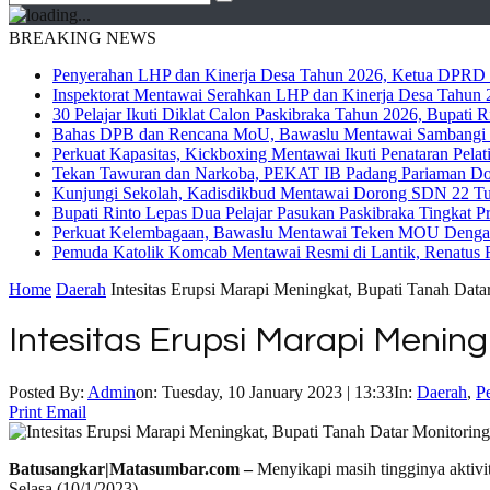
BREAKING NEWS
Penyerahan LHP dan Kinerja Desa Tahun 2026, Ketua DPRD M
Inspektorat Mentawai Serahkan LHP dan Kinerja Desa Tahun 2
30 Pelajar Ikuti Diklat Calon Paskibraka Tahun 2026, Bupati
Bahas DPB dan Rencana MoU, Bawaslu Mentawai Sambangi 
Perkuat Kapasitas, Kickboxing Mentawai Ikuti Penataran Pelat
Tekan Tawuran dan Narkoba, PEKAT IB Padang Pariaman Do
Kunjungi Sekolah, Kadisdikbud Mentawai Dorong SDN 22 Tuap
Bupati Rinto Lepas Dua Pelajar Pasukan Paskibraka Tingkat P
Perkuat Kelembagaan, Bawaslu Mentawai Teken MOU Dengan
Pemuda Katolik Komcab Mentawai Resmi di Lantik, Renatus R
Home
Daerah
Intesitas Erupsi Marapi Meningkat, Bupati Tanah Dat
Intesitas Erupsi Marapi Menin
Posted By:
Admin
on:
Tuesday, 10 January 2023 | 13:33
In:
Daerah
,
Pe
Print
Email
Batusangkar|Matasumbar.com –
Menyikapi masih tingginya aktivi
Selasa (10/1/2023).