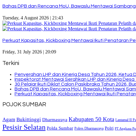
Bahas DPB dan Rencana MoU, Bawaslu Mentawai Sambangi
Tuesday, 4 August 2026 | 21:43
Perkuat Kapasitas, Kickboxing Mentawai Ikuti Penataran Pel
Friday, 31 July 2026 | 20:09
Terkini
Penyerahan LHP dan Kinerja Desa Tahun 2026, Ketua 
Inspektorat Mentawai Serahkan LHP dan Kinerja Desa 
30 Pelajar Ikuti Diklat Calon Paskibraka Tahun 2026, 
Bahas DPB dan Rencana MoU, Bawaslu Mentawai Sam
Perkuat Kapasitas, Kickboxing Mentawai Ikuti Penatara
POJOK SUMBAR
Kabupaten 50 Kota
Bukittinggi
Agam
Dharmasraya
Lantamal II P
Pesisir Selatan
Polda Sumbar
Polri
Polres Dharmasraya
PT Angkasa Pur