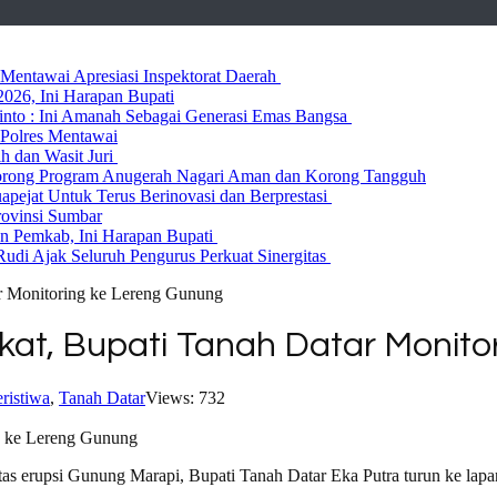
entawai Apresiasi Inspektorat Daerah
026, Ini Harapan Bupati
 Rinto : Ini Amanah Sebagai Generasi Emas Bangsa
Polres Mentawai
ih dan Wasit Juri
rong Program Anugerah Nagari Aman dan Korong Tangguh
ejat Untuk Terus Berinovasi dan Berprestasi
rovinsi Sumbar
 Pemkab, Ini Harapan Bupati
udi Ajak Seluruh Pengurus Perkuat Sinergitas
ar Monitoring ke Lereng Gunung
gkat, Bupati Tanah Datar Monit
ristiwa
,
Tanah Datar
Views: 732
tas erupsi Gunung Marapi, Bupati Tanah Datar Eka Putra turun ke lapa