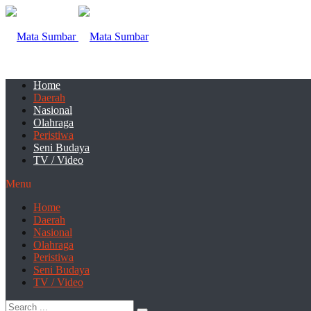
Home
Daerah
Nasional
Olahraga
Peristiwa
Seni Budaya
TV / Video
Menu
Home
Daerah
Nasional
Olahraga
Peristiwa
Seni Budaya
TV / Video