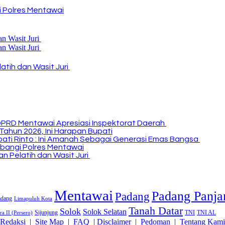
 Polres Mentawai
atih dan Wasit Juri
DPRD Mentawai Apresiasi Inspektorat Daerah
Tahun 2026, Ini Harapan Bupati
Bupati Rinto : Ini Amanah Sebagai Generasi Emas Bangsa
bangi Polres Mentawai
n Pelatih dan Wasit Juri
Mentawai
Padang Panja
Padang
adang
Limapuluh Kota
Tanah Datar
Solok
Solok Selatan
Sijunjung
TNI
TNI AL
a II (Persero)
Redaksi
|
Site Map
|
FAQ
|
Disclaimer
|
Pedoman
|
Tentang Kami