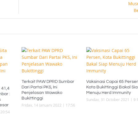
Terkait PAW DPRD Sumbar
Vaksinasi Capai 65 Persen
Dari Partai PKS, Ini
Kota Bukittinggi Bakal Si
 41,4
Penjelasan Wawako
Menuju Herd Immunity
bar :
Bukittinggi
Sunday, 31 October 2021 | 9:
s
Friday, 14 January 2022 | 17:56
besar
 20:54