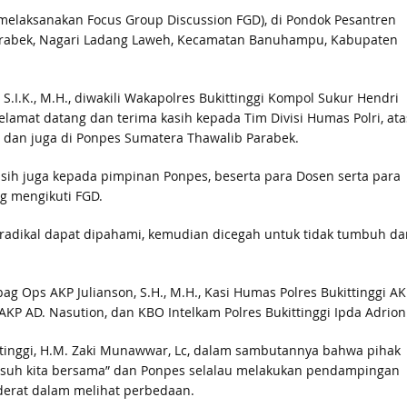
 melaksanakan Focus Group Discussion FGD), di Pondok Pesantren
Parabek, Nagari Ladang Laweh, Kecamatan Banuhampu, Kabupaten
 S.I.K., M.H., diwakili Wakapolres Bukittinggi Kompol Sukur Hendri
lamat datang dan terima kasih kepada Tim Divisi Humas Polri, ata
, dan juga di Ponpes Sumatera Thawalib Parabek.
ih juga kepada pimpinan Ponpes, beserta para Dosen serta para
g mengikuti FGD.
n radikal dapat dipahami, kemudian dicegah untuk tidak tumbuh da
ag Ops AKP Julianson, S.H., M.H., Kasi Humas Polres Bukittinggi AK
AKP AD. Nasution, dan KBO Intelkam Polres Bukittinggi Ipda Adrion
tinggi, H.M. Zaki Munawwar, Lc, dalam sambutannya bahwa pihak
suh kita bersama” dan Ponpes selalau melakukan pendampingan
derat dalam melihat perbedaan.