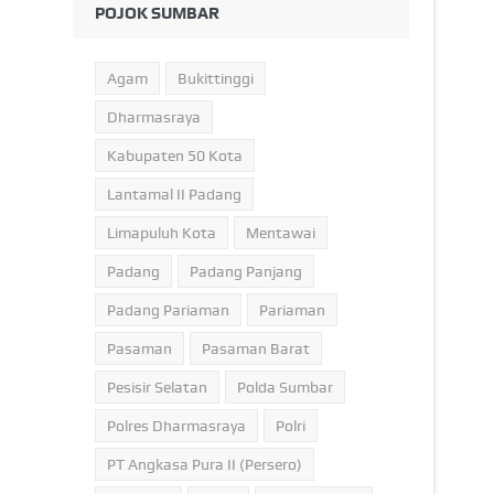
POJOK SUMBAR
Agam
Bukittinggi
Dharmasraya
Kabupaten 50 Kota
Lantamal II Padang
Limapuluh Kota
Mentawai
Padang
Padang Panjang
Padang Pariaman
Pariaman
Pasaman
Pasaman Barat
Pesisir Selatan
Polda Sumbar
Polres Dharmasraya
Polri
PT Angkasa Pura II (Persero)