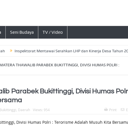
a
Seni Budaya
TV / Video
Inspektorat Mentawai Serahkan LHP dan Kinerja Desa Tahun 2026, In
MATERA THAWALIB PARABEK BUKITTINGGI, DIVISI HUMAS POLRI :
 Parabek Bukittinggi, Divisi Humas Polri
Bersama
Bukittinggi
,
Daerah
Views: 954
Print
E