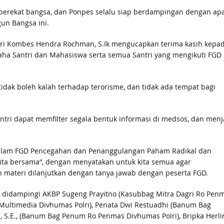
rekat bangsa, dan Ponpes selalu siap berdampingan dengan apa
un Bangsa ini.
lri Kombes Hendra Rochman, S.Ik mengucapkan terima kasih kepa
aha Santri dan Mahasiswa serta semua Santri yang mengikuti FGD
dak boleh kalah terhadap terorisme, dan tidak ada tempat bagi
tri dapat memfilter segala bentuk informasi di medsos, dan menj
lam FGD Pencegahan dan Penanggulangan Paham Radikal dan
ita bersama”, dengan menyatakan untuk kita semua agar
 materi dilanjutkan dengan tanya jawab dengan peserta FGD.
 didampingi AKBP Sugeng Prayitno (Kasubbag Mitra Dagri Ro Pen
ro Multimedia Divhumas Polri), Penata Dwi Restuadhi (Banum Bag
, S.E., (Banum Bag Penum Ro Penmas Divhumas Polri), Bripka Herli