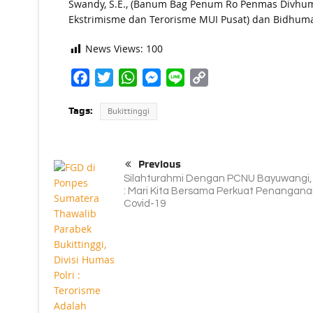
Swandy, S.E., (Banum Bag Penum Ro Penmas Divhum
Ekstrimisme dan Terorisme MUI Pusat) dan Bidhuma
News Views:
100
Facebook
Twitter
WhatsApp
Messenger
Line
Copy
Link
Tags:
Bukittinggi
Previous
Silahturahmi Dengan PCNU Bayuwangi, 
: Mari Kita Bersama Perkuat Penangan
Covid-19