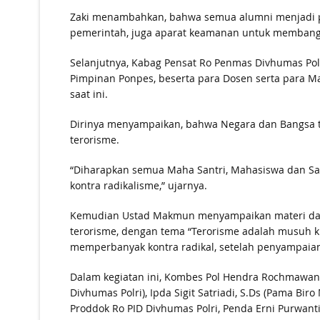
Zaki menambahkan, bahwa semua alumni menjadi pe
pemerintah, juga aparat keamanan untuk membang
Selanjutnya, Kabag Pensat Ro Penmas Divhumas Po
Pimpinan Ponpes, beserta para Dosen serta para M
saat ini.
Dirinya menyampaikan, bahwa Negara dan Bangsa ti
terorisme.
“Diharapkan semua Maha Santri, Mahasiswa dan San
kontra radikalisme,” ujarnya.
Kemudian Ustad Makmun menyampaikan materi da
terorisme, dengan tema “Terorisme adalah musuh k
memperbanyak kontra radikal, setelah penyampaian
Dalam kegiatan ini, Kombes Pol Hendra Rochmawan
Divhumas Polri), Ipda Sigit Satriadi, S.Ds (Pama Bi
Proddok Ro PID Divhumas Polri, Penda Erni Purwanti