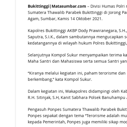
Bukittinggi|Matasumbar.com
– Divisi Humas Polri
Sumatera Thawalib Parabek Bukittinggi di Jorong 
Agam, Sumbar, Kamis 14 Oktober 2021.
Kapolres Bukittinggi AKBP Dody Prawiranegara, S.H.,
Saputra, S.I.K., dalam sambutannya mengucapkan se
kedatangannya di wilayah hukum Polres Bukittinggi
Selanjutnya Kompol Sukur menyampaikan terima kas
Maha Santri dan Mahasiswa serta semua Santri yan
“Kiranya melalui kegiatan ini, paham terorisme da
berkembang,” kata Kompol Sukur.
Dalam kegiatan ini, Wakapolres didampingi oleh Kab
R.H. Sitinjak, S.H, Kanit Sabhara Polsek Banuhampu 
Pengasuh Ponpes Sumatera Thawalib Parabek Bukit
Ponpes sepakat dengan tema “Terorisme adalah mu
kepada Pemerintah, Ponpes juga memiliki sikap mo