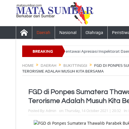
Daerah
Nasional
Olahraga
Peristiw
sa Tahun 2026, Ketua DPRD Mentawai Apresiasi Inspektorat Daerah
BREAKING
NEWS
HOME
DAERAH
BUKITTINGGI
FGD DI PONPES SU
TERORISME ADALAH MUSUH KITA BERSAMA
FGD di Ponpes Sumatera Thawalib
Terorisme Adalah Musuh Kita 
Posted By:
Admin
on:
Thursday, 14 October 2021 | 20:32
In: