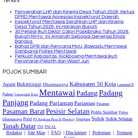
Terkini
Penyerahan LHP dan Kinerja Desa Tahun 2026, Ketua
DPRD Mentawai Apresiasi Inspektorat Daerah
Inspektorat Mentawai Serahkan LHP dan Kinerja
Desa Tahun 2026, Ini Harapan Bupati
30 Pelajar Ikuti Diklat Calon Paskibraka Tahun 2026,
Bupati Rinto : Ini Amanah Sebagai Generasi Emas
Bangsa
Bahas DPB dan Rencana MoU, Bawaslu Mentawai
Sambangi Polres Mentawai
Perkuat Kapasitas, Kickboxing Mentawai Ikuti
Penataran Pelatih dan Wasit Juri
POJOK SUMBAR
Kabupaten 50 Kota
Bukittinggi
Agam
Dharmasraya
Lantamal II
Mentawai
Padang
Padang
Padang
Limapuluh Kota
Panjang
Padang Pariaman
Pariaman
Pasaman
Pasaman Barat
Pesisir Selatan
Polda Sumbar
Polres
Solok
Solok Selatan
Polri
Dharmasraya
Sijunjung
PT Angkasa Pura II (Persero)
Tanah Datar
TNI
TNI AL
Redaksi
|
Site Map
|
FAQ
|
Disclaimer
|
Pedoman
|
Tentang