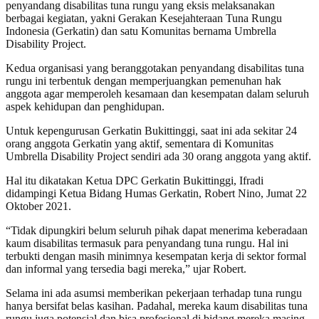
penyandang disabilitas tuna rungu yang eksis melaksanakan
berbagai kegiatan, yakni Gerakan Kesejahteraan Tuna Rungu
Indonesia (Gerkatin) dan satu Komunitas bernama Umbrella
Disability Project.
Kedua organisasi yang beranggotakan penyandang disabilitas tuna
rungu ini terbentuk dengan memperjuangkan pemenuhan hak
anggota agar memperoleh kesamaan dan kesempatan dalam seluruh
aspek kehidupan dan penghidupan.
Untuk kepengurusan Gerkatin Bukittinggi, saat ini ada sekitar 24
orang anggota Gerkatin yang aktif, sementara di Komunitas
Umbrella Disability Project sendiri ada 30 orang anggota yang aktif.
Hal itu dikatakan Ketua DPC Gerkatin Bukittinggi, Ifradi
didampingi Ketua Bidang Humas Gerkatin, Robert Nino, Jumat 22
Oktober 2021.
“Tidak dipungkiri belum seluruh pihak dapat menerima keberadaan
kaum disabilitas termasuk para penyandang tuna rungu. Hal ini
terbukti dengan masih minimnya kesempatan kerja di sektor formal
dan informal yang tersedia bagi mereka,” ujar Robert.
Selama ini ada asumsi memberikan pekerjaan terhadap tuna rungu
hanya bersifat belas kasihan. Padahal, mereka kaum disabilitas tuna
rungu juga potensial dan bisa profesional di bidang mereka masing-