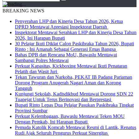
BREAKING NEWS
Penyerahan LHP dan Kinerja Desa Tahun 2026, Ketua
DPRD Mentawai Apresiasi Inspektorat Daerah
Inspektorat Mentawai Serahkan LHP dan Kinerja Desa Tahun
2026, Ini Harapan Bupati
30 Pelajar Ikuti Diklat Calon Paskibraka Tahun 2026, Bupati
Rinto : Ini Amanah Sebagai Generasi Emas Bangsa
Bahas DPB dan Rencana MoU, Bawaslu Mentawai
Sambangi Polres Mentawai
Perkuat Kapasitas, Kickboxing Mentawai Ikuti Penataran
Pelatih dan Wasit Juri
Tekan Tawuran dan Narkoba, PEKAT IB Padang Pariaman
Dorong Program Anugerah Nagari Aman dan Korong
Tangguh
Kunjungi Sekolah, Kadisdikbud Mentawai Dorong SDN 22
Tuapejat Untuk Terus Berinovasi dan Berprestasi
Bupati Rinto Lepas Dua Pelajar Pasukan Paskibraka Tingkat
Provinsi Sumbar
Perkuat Kelembagaan, Bawaslu Mentawai Teken MOU
Dengan Pemkab, Ini Harapan Bupati
Pemuda Katolik Komcab Mentawai Resmi di Lantik, Renatus
Rudi Ajak Seluruh Pengurus Perkuat Sinergitas