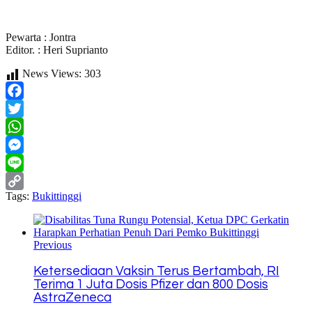
Pewarta : Jontra
Editor. : Heri Suprianto
News Views:
303
Facebook
Twitter
WhatsApp
Messenger
Line
Tags:
Bukittinggi
Copy
Link
Previous
Ketersediaan Vaksin Terus Bertambah, RI
Terima 1 Juta Dosis Pfizer dan 800 Dosis
AstraZeneca