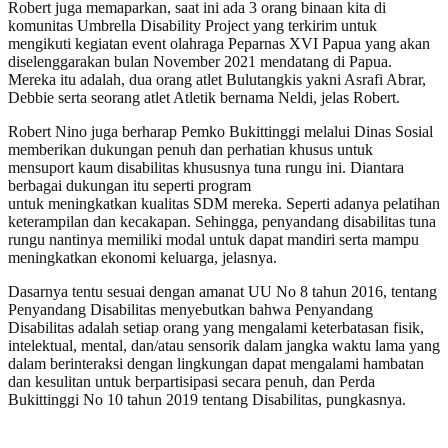
Robert juga memaparkan, saat ini ada 3 orang binaan kita di
komunitas Umbrella Disability Project yang terkirim untuk
mengikuti kegiatan event olahraga Peparnas XVI Papua yang akan
diselenggarakan bulan November 2021 mendatang di Papua.
Mereka itu adalah, dua orang atlet Bulutangkis yakni Asrafi Abrar,
Debbie serta seorang atlet Atletik bernama Neldi, jelas Robert.
Robert Nino juga berharap Pemko Bukittinggi melalui Dinas Sosial
memberikan dukungan penuh dan perhatian khusus untuk
mensuport kaum disabilitas khususnya tuna rungu ini. Diantara
berbagai dukungan itu seperti program
untuk meningkatkan kualitas SDM mereka. Seperti adanya pelatihan
keterampilan dan kecakapan. Sehingga, penyandang disabilitas tuna
rungu nantinya memiliki modal untuk dapat mandiri serta mampu
meningkatkan ekonomi keluarga, jelasnya.
Dasarnya tentu sesuai dengan amanat UU No 8 tahun 2016, tentang
Penyandang Disabilitas menyebutkan bahwa Penyandang
Disabilitas adalah setiap orang yang mengalami keterbatasan fisik,
intelektual, mental, dan/atau sensorik dalam jangka waktu lama yang
dalam berinteraksi dengan lingkungan dapat mengalami hambatan
dan kesulitan untuk berpartisipasi secara penuh, dan Perda
Bukittinggi No 10 tahun 2019 tentang Disabilitas, pungkasnya.