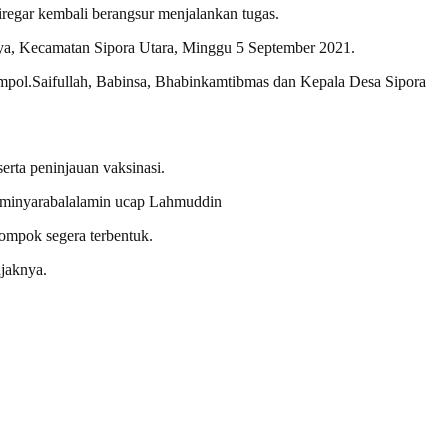
iregar kembali berangsur menjalankan tugas.
Jaya, Kecamatan Sipora Utara, Minggu 5 September 2021.
mpol.Saifullah, Babinsa, Bhabinkamtibmas dan Kepala Desa Sipora
rta peninjauan vaksinasi.
 Aminyarabalalamin ucap Lahmuddin
lompok segera terbentuk.
ajaknya.