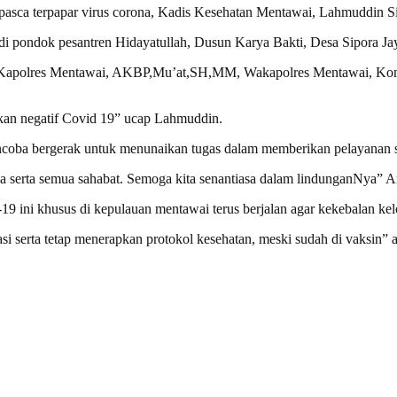
i pasca terpapar virus corona, Kadis Kesehatan Mentawai, Lahmuddin S
i di pondok pesantren Hidayatullah, Dusun Karya Bakti, Desa Sipora 
hadiri Kapolres Mentawai, AKBP,Mu’at,SH,MM, Wakapolres Mentawai, Ko
takan negatif Covid 19” ucap Lahmuddin.
ncoba bergerak untuk menunaikan tugas dalam memberikan pelayanan se
ga serta semua sahabat. Semoga kita senantiasa dalam lindunganNya”
-19 ini khusus di kepulauan mentawai terus berjalan agar kekebalan ke
asi serta tetap menerapkan protokol kesehatan, meski sudah di vaksin” 