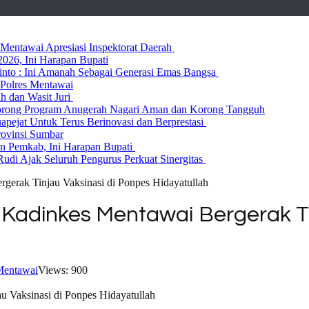
entawai Apresiasi Inspektorat Daerah
026, Ini Harapan Bupati
 Rinto : Ini Amanah Sebagai Generasi Emas Bangsa
Polres Mentawai
ih dan Wasit Juri
rong Program Anugerah Nagari Aman dan Korong Tangguh
ejat Untuk Terus Berinovasi dan Berprestasi
rovinsi Sumbar
 Pemkab, Ini Harapan Bupati
udi Ajak Seluruh Pengurus Perkuat Sinergitas
erak Tinjau Vaksinasi di Ponpes Hidayatullah
Kadinkes Mentawai Bergerak Ti
entawai
Views: 900