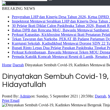
BREAKING NEWS
Penyerahan LHP dan Kinerja Desa Tahun 2026, Ketua DPRD M
Inspektorat Mentawai Serahkan LHP dan Kinerja Desa Tahun 2
30 Pelajar Ikuti Diklat Calon Paskibraka Tahun 2026, Bupati
Bahas DPB dan Rencana MoU, Bawaslu Mentawai Sambangi 
Perkuat Kapasitas, Kickboxing Mentawai Ikuti Penataran Pelat
Tekan Tawuran dan Narkoba, PEKAT IB Padang Pariaman Do
Kunjungi Sekolah, Kadisdikbud Mentawai Dorong SDN 22 Tuap
Bupati Rinto Lepas Dua Pelajar Pasukan Paskibraka Tingkat P
Perkuat Kelembagaan, Bawaslu Mentawai Teken MOU Dengan
Pemuda Katolik Komcab Mentawai Resmi di Lantik, Renatus R
Home
Daerah
Dinyatakan Sembuh Covid-19, Kadinkes Mentawai Berg
Dinyatakan Sembuh Covid-19, 
Hidayatullah
Posted By:
Admin
on:
Sunday, 5 September 2021 | 20:59
In:
Daerah
,
M
Print
Email