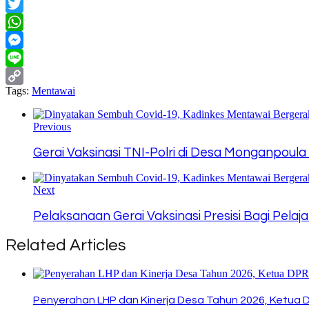
Facebook
Twitter
WhatsApp
Messenger
Line
Tags:
Mentawai
Copy
Link
Previous
Gerai Vaksinasi TNI-Polri di Desa Monganpoula
Next
Pelaksanaan Gerai Vaksinasi Presisi Bagi Pelaja
Related Articles
Penyerahan LHP dan Kinerja Desa Tahun 2026, Ketua 