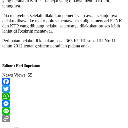
yang berada di Km. 2 Tuapejat yang dibawa menuju Rokot,
terangnya.
Dia menyebut, setelah dilakukan pemeriksaan awal, selanjutnya
pelaku dibawa ke mako polres mentawai sekaligus mencari STNK
dan KTP yang dibuang pelaku, seterusnya dilakukan proses lebih
lanjut di Reskrim mentawai.
Perbuatan pelaku di kenakan pasal 363 KUHP subs UU No 11
tahun 2012 tentang sistem peradilan pidana anak.
Editor : Heri Suprianto
News Views:
55
Facebook
Twitter
WhatsApp
Messenger
Line
Copy