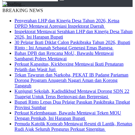
BREAKING NEWS
Penyerahan LHP dan Kinerja Desa Tahun 2026, Ketua
DPRD Mentawai Apresiasi Inspektorat Daerah
Inspektorat Mentawai Serahkan LHP dan Kinerja Desa Tahun
2026, Ini Harapan Bupati
30 Pelajar Ikuti Diklat Calon Paskibraka Tahun 2026, Bupati
Rinto : Ini Amanah Sebagai Generasi Emas Bangsa
Bahas DPB dan Rencana MoU, Bawaslu Mentawai
Sambangi Polres Mentawai
Perkuat Kapasitas, Kickboxing Mentawai Ikuti Penataran
Pelatih dan Wasit Juri
Tekan Tawuran dan Narkoba, PEKAT IB Padang Pariaman
Dorong Program Anugerah Nagari Aman dan Korong
Tangguh
Kunjungi Sekolah, Kadisdikbud Mentawai Dorong SDN 22
Tuapejat Untuk Terus Berinovasi dan Berprestasi
Bupati Rinto Lepas Dua Pelajar Pasukan Paskibraka Tingkat
Provinsi Sumbar
Perkuat Kelembagaan, Bawaslu Mentawai Teken MOU
Dengan Pemkab, Ini Harapan Bupati
Pemuda Katolik Komcab Mentawai Resmi di Lantik, Renatus
Rudi Ajak Seluruh Pengurus Perkuat Sinergitas