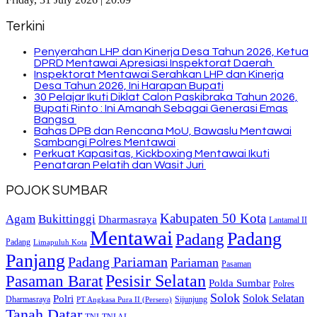
Terkini
Penyerahan LHP dan Kinerja Desa Tahun 2026, Ketua
DPRD Mentawai Apresiasi Inspektorat Daerah
Inspektorat Mentawai Serahkan LHP dan Kinerja
Desa Tahun 2026, Ini Harapan Bupati
30 Pelajar Ikuti Diklat Calon Paskibraka Tahun 2026,
Bupati Rinto : Ini Amanah Sebagai Generasi Emas
Bangsa
Bahas DPB dan Rencana MoU, Bawaslu Mentawai
Sambangi Polres Mentawai
Perkuat Kapasitas, Kickboxing Mentawai Ikuti
Penataran Pelatih dan Wasit Juri
POJOK SUMBAR
Kabupaten 50 Kota
Bukittinggi
Agam
Dharmasraya
Lantamal II
Mentawai
Padang
Padang
Padang
Limapuluh Kota
Panjang
Padang Pariaman
Pariaman
Pasaman
Pasaman Barat
Pesisir Selatan
Polda Sumbar
Polres
Solok
Solok Selatan
Polri
Dharmasraya
Sijunjung
PT Angkasa Pura II (Persero)
Tanah Datar