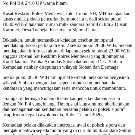
No.Pol BA 2410 UP warna hitam.
Kasat Reskrim Polres Mentawai, Iptu. Irmon. SH, MH mengatakan,
kasus tindak pidana pencurian bermotor itu terjadi sekira pukul
18.30 WIB dihalaman rumah milik saudara Sahrul di km 2 Dusun
Karoniet, Desa Tuapejat Kecamatan Sipora Utara.
Dikatakan, untuk memastikan kejadian tersebut tim opsnal
mendatangi lokasi perkara di km. 2 sekira pukul 20.00 WIB. Setelah
mendapatkan informasi akurat di lapangan sekira pukul 23.00 WIB
anggota Opsnal Sat Reskrim Polres Mentawai yang di pimpinan
Kanit Jatanras Bripka Arfantias Sababalat menuju Desa Sioban.
Kemudian stanbay diseputaran wilayah Sioban dan Dermaga.
Sekira pukul 06.30 WIB tim opsnal kembali melakukan penyisiran
wilayah Sioban mengunakan sepeda motor dan melihat ada
kendaraan yang mencurigakan serta mencoba untuk membuntuti.
“Sampai didermaga Sioban di temukan jenis kendaraan sesuai
dengan No.Pol yang hilang. Tim opsnal langsung memberhentikan
dan menagamankan kendaraan bersama pelaku di polsek sipora”
ucap Irmon kepada awak media, Rabu 17 Juni 2020.
Kemudian pelaku dilakukan interogasi awal di polsek sipora dan
mengakui bahwa sepeda motor yang di curi itu milik saudara Sahrul