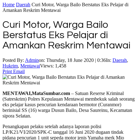
Home
Daerah
Curi Motor, Warga Bailo Berstatus Eks Pelajar di
Amankan Reskrim Mentawai
Curi Motor, Warga Bailo
Berstatus Eks Pelajar di
Amankan Reskrim Mentawai
Posted By:
Admin
on:
Thursday, 18 June 2020 | 0:36
In:
Daerah
,
Hukrim
,
Mentawai
Views: 1,458
Print
Email
MENTAWAI,MataSumbar.com
– Satuan Reserse Kriminal
(Satreskrim) Polres Kepulauan Mentawai membekuk salah seorang
eks pelajar kasus pencurian kendaraan bermotor (Curanmor)
berinisial SS (16) warga Dusun Bailo, Desa Saureinu, Kecamatan
sipora Selatan.
Penangkapan pelaku setelah adanya laporan polisi
LP/K21/VI/2020/SPK-C tanggal 16 Juni 2020 dugaan tindak
pidana pencurian 1 unit sepeda motor jenis Yamaha merk Mio