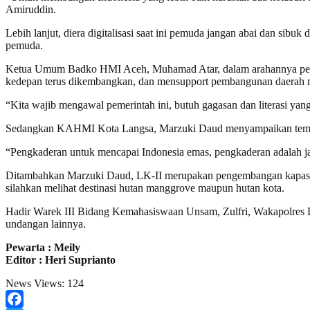
Amiruddin.
Lebih lanjut, diera digitalisasi saat ini pemuda jangan abai dan sibu
pemuda.
Ketua Umum Badko HMI Aceh, Muhamad Atar, dalam arahannya pengkad
kedepan terus dikembangkan, dan mensupport pembangunan daerah 
“Kita wajib mengawal pemerintah ini, butuh gagasan dan literasi yang
Sedangkan KAHMI Kota Langsa, Marzuki Daud menyampaikan tema yan
“Pengkaderan untuk mencapai Indonesia emas, pengkaderan adalah jan
Ditambahkan Marzuki Daud, LK-II merupakan pengembangan kapasitas b
silahkan melihat destinasi hutan manggrove maupun hutan kota.
Hadir Warek III Bidang Kemahasiswaan Unsam, Zulfri, Wakapolres
undangan lainnya.
Pewarta : Meily
Editor : Heri Suprianto
News Views:
124