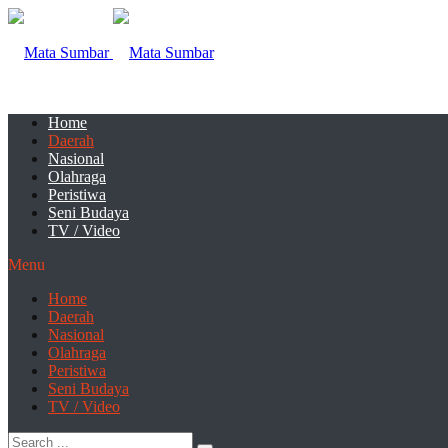
Home
Daerah
Nasional
Olahraga
Peristiwa
Seni Budaya
TV / Video
Menu
Home
Daerah
Nasional
Olahraga
Peristiwa
Seni Budaya
TV / Video