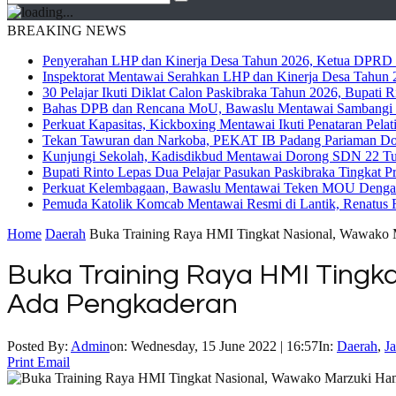
BREAKING NEWS
Penyerahan LHP dan Kinerja Desa Tahun 2026, Ketua DPRD M
Inspektorat Mentawai Serahkan LHP dan Kinerja Desa Tahun 2
30 Pelajar Ikuti Diklat Calon Paskibraka Tahun 2026, Bupati
Bahas DPB dan Rencana MoU, Bawaslu Mentawai Sambangi 
Perkuat Kapasitas, Kickboxing Mentawai Ikuti Penataran Pelat
Tekan Tawuran dan Narkoba, PEKAT IB Padang Pariaman Do
Kunjungi Sekolah, Kadisdikbud Mentawai Dorong SDN 22 Tuap
Bupati Rinto Lepas Dua Pelajar Pasukan Paskibraka Tingkat P
Perkuat Kelembagaan, Bawaslu Mentawai Teken MOU Dengan
Pemuda Katolik Komcab Mentawai Resmi di Lantik, Renatus R
Home
Daerah
Buka Training Raya HMI Tingkat Nasional, Wawako
Buka Training Raya HMI Tingk
Ada Pengkaderan
Posted By:
Admin
on:
Wednesday, 15 June 2022 | 16:57
In:
Daerah
,
J
Print
Email