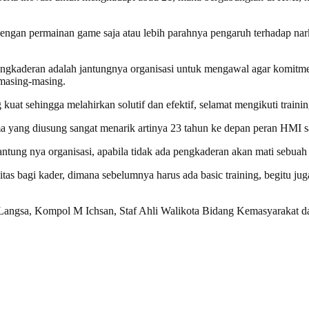
k dengan permainan game saja atau lebih parahnya pengaruh terhadap nar
eran adalah jantungnya organisasi untuk mengawal agar komitmen ke
masing-masing.
 kuat sehingga melahirkan solutif dan
efektif, selamat mengikuti train
g diusung sangat menarik artinya 23 tahun ke depan peran HMI san
tung nya organisasi, apabila tidak ada pengkaderan akan mati sebuah 
agi kader, dimana sebelumnya harus ada basic training, begitu juga 
 Langsa, Kompol M Ichsan, Staf Ahli Walikota Bidang Kemasyarakat