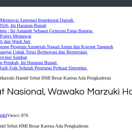
entawai Apresiasi Inspektorat Daerah
026, Ini Harapan Bupati
 Rinto : Ini Amanah Sebagai Generasi Emas Bangsa
Polres Mentawai
ih dan Wasit Juri
rong Program Anugerah Nagari Aman dan Korong Tangguh
ejat Untuk Terus Berinovasi dan Berprestasi
rovinsi Sumbar
 Pemkab, Ini Harapan Bupati
udi Ajak Seluruh Pengurus Perkuat Sinergitas
 Marzuki Hamid Sebut HMI Besar Karena Ada Pengkaderan
at Nasional, Wawako Marzuki 
ambi
Views: 876