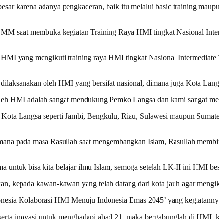
ar karena adanya pengkaderan, baik itu melalui basic training maup
 MM saat membuka kegiatan Training Raya HMI tingkat Nasional Interm
HMI yang mengikuti training raya HMI tingkat Nasional Intermediate 
laksanakan oleh HMI yang bersifat nasional, dimana juga Kota Lang
n oleh HMI adalah sangat mendukung Pemko Langsa dan kami sangat men
r Kota Langsa seperti Jambi, Bengkulu, Riau, Sulawesi maupun Sumate
dimana pada masa Rasullah saat mengembangkan Islam, Rasullah membim
ma untuk bisa kita belajar ilmu Islam, semoga setelah LK-II ini HMI 
 kepada kawan-kawan yang telah datang dari kota jauh agar mengikui
nesia Kolaborasi HMI Menuju Indonesia Emas 2045’ yang kegiatannya 
serta inovasi untuk menghadapi abad 21, maka bergabunglah di HMI, k