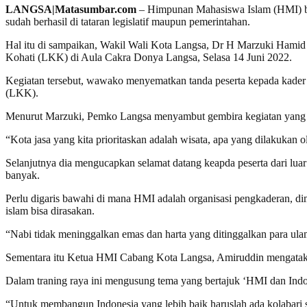
LANGSA|Matasumbar.com
– Himpunan Mahasiswa Islam (HMI) bes
sudah berhasil di tataran legislatif maupun pemerintahan.
Hal itu di sampaikan, Wakil Wali Kota Langsa, Dr H Marzuki Hamid
Kohati (LKK) di Aula Cakra Donya Langsa, Selasa 14 Juni 2022.
Kegiatan tersebut, wawako menyematkan tanda peserta kepada kader 
(LKK).
Menurut Marzuki, Pemko Langsa menyambut gembira kegiatan yang di
“Kota jasa yang kita prioritaskan adalah wisata, apa yang dilakuka
Selanjutnya dia mengucapkan selamat datang keapda peserta dari lua
banyak.
Perlu digaris bawahi di mana HMI adalah organisasi pengkaderan, 
islam bisa dirasakan.
“Nabi tidak meninggalkan emas dan harta yang ditinggalkan para ula
Sementara itu Ketua HMI Cabang Kota Langsa, Amiruddin mengatakan,
Dalam traning raya ini mengusung tema yang bertajuk ‘HMI dan Indo
“Untuk membangun Indonesia yang lebih baik haruslah ada kolabari 