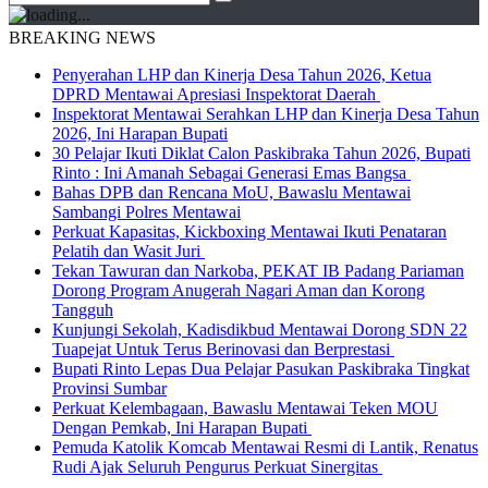
BREAKING NEWS
Penyerahan LHP dan Kinerja Desa Tahun 2026, Ketua
DPRD Mentawai Apresiasi Inspektorat Daerah
Inspektorat Mentawai Serahkan LHP dan Kinerja Desa Tahun
2026, Ini Harapan Bupati
30 Pelajar Ikuti Diklat Calon Paskibraka Tahun 2026, Bupati
Rinto : Ini Amanah Sebagai Generasi Emas Bangsa
Bahas DPB dan Rencana MoU, Bawaslu Mentawai
Sambangi Polres Mentawai
Perkuat Kapasitas, Kickboxing Mentawai Ikuti Penataran
Pelatih dan Wasit Juri
Tekan Tawuran dan Narkoba, PEKAT IB Padang Pariaman
Dorong Program Anugerah Nagari Aman dan Korong
Tangguh
Kunjungi Sekolah, Kadisdikbud Mentawai Dorong SDN 22
Tuapejat Untuk Terus Berinovasi dan Berprestasi
Bupati Rinto Lepas Dua Pelajar Pasukan Paskibraka Tingkat
Provinsi Sumbar
Perkuat Kelembagaan, Bawaslu Mentawai Teken MOU
Dengan Pemkab, Ini Harapan Bupati
Pemuda Katolik Komcab Mentawai Resmi di Lantik, Renatus
Rudi Ajak Seluruh Pengurus Perkuat Sinergitas