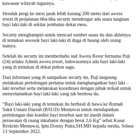
kawasan wilayah tugasnya.
Hendak pergi ke mess jarak lebih kurang 200 meter dari awera
resort di perjalanan tiba-tiba securty mendengar ada suara tangisan
bayi laki-laki di sekitar jembatan dekat mess.
Securty menghampiri untuk mencari sumber suara itu dan akhirnya
di temukan sesosok bayi laki-laki di duga di buang oleh orang
tuanya.
Setelah itu securty ini memberitahu staf Awera Resor bernama Puji
(24) selaku Admin awera resort, bahwasannya ada bayi laki-laki
yang di temukan di dekat pohon sagu.
Dari informasi yang di sampaikan securty itu, Puji langsung
melakukan pertolongan pertama untuk menghangatkan bayi laki –
laki tersebut serta melakukan koordinasi dengan pihak terkait untuk
menyelamatkan bayi laki-laki yang tak berdosa itu.
“Bayi laki-laki yang di temukan itu berhasil di bawa ke Rumah
Sakit Umum Daerah (RSUD) Mentawai untuk mendapatkan
pertolongan dan kondisi bayi tersebut saat ini masih dalam
perawatan di ruang inkubator dengan berat 2,6 Kg” sebut Kasat
Reskrim Mentawai, Iptu.Donny Putra,SH,MH kepada media, Selasa
13 September 2022.