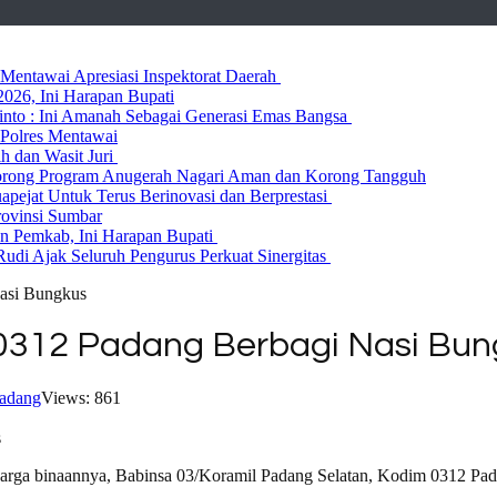
entawai Apresiasi Inspektorat Daerah
026, Ini Harapan Bupati
 Rinto : Ini Amanah Sebagai Generasi Emas Bangsa
Polres Mentawai
ih dan Wasit Juri
rong Program Anugerah Nagari Aman dan Korong Tangguh
ejat Untuk Terus Berinovasi dan Berprestasi
rovinsi Sumbar
 Pemkab, Ini Harapan Bupati
udi Ajak Seluruh Pengurus Perkuat Sinergitas
asi Bungkus
0312 Padang Berbagi Nasi Bun
adang
Views: 861
rga binaannya, Babinsa 03/Koramil Padang Selatan, Kodim 0312 Padan