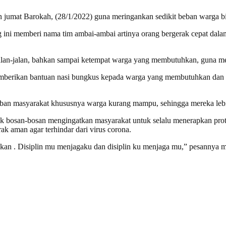
an jumat Barokah, (28/1/2022) guna meringankan sedikit beban warga
g ini memberi nama tim ambai-ambai artinya orang bergerak cepat dala
 kejalan-jalan, bahkan sampai ketempat warga yang membutuhkan, gun
mberikan bantuan nasi bungkus kepada warga yang membutuhkan dan y
eban masyarakat khususnya warga kurang mampu, sehingga mereka lebih 
ak bosan-bosan mengingatkan masyarakat untuk selalu menerapkan prot
ak aman agar terhindar dari virus corona.
lankan . Disiplin mu menjagaku dan disiplin ku menjaga mu,” pesannya 