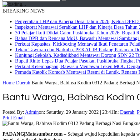
BREAKING NEWS
Penyerahan LHP dan Kinerja Desa Tahun 2026, Ketua DPRD M
Inspektorat Mentawai Serahkan LHP dan Kinerja Desa Tahun 2
30 Pelajar Ikuti Diklat Calon Paskibraka Tahun 2026, Bupati
Bahas DPB dan Rencana MoU, Bawaslu Mentawai Sambangi 
Perkuat Kapasitas, Kickboxing Mentawai Ikuti Penataran Pelat
Tekan Tawuran dan Narkoba, PEKAT IB Padang Pariaman Do
Kunjungi Sekolah, Kadisdikbud Mentawai Dorong SDN 22 Tuap
Bupati Rinto Lepas Dua Pelajar Pasukan Paskibraka Tingkat P
Perkuat Kelembagaan, Bawaslu Mentawai Teken MOU Dengan
Pemuda Katolik Komcab Mentawai Resmi di Lantik, Renatus R
Home
Daerah
Bantu Warga, Babinsa Kodim 0312 Padang Berbagi N
Bantu Warga, Babinsa Kodim 
Posted By:
Admin
on:
Saturday, 29 January 2022 | 23:41
In:
Daerah
,
P
Print
Email
PADANG|Matasumbar.com
– Sebagai wujud kepedulian kepada wa
berada di wilayah teritorialnya.