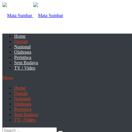
Home
Daerah
Nasional
Olahraga
Peristiwa
Seni Budaya
TV / Video
Menu
Home
Daerah
Nasional
Olahraga
Peristiwa
Seni Budaya
TV / Video