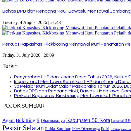
Bahas DPB dan Rencana MoU, Bawaslu Mentawai Sambangi
Tuesday, 4 August 2026 | 21:43
Perkuat Kapasitas, Kickboxing Mentawai Ikuti Penataran Pel
Friday, 31 July 2026 | 20:09
Terkini
Penyerahan LHP dan Kinerja Desa Tahun 2026, Ketua 
Inspektorat Mentawai Serahkan LHP dan Kinerja Desa 
30 Pelajar Ikuti Diklat Calon Paskibraka Tahun 2026, 
Bahas DPB dan Rencana MoU, Bawaslu Mentawai Sam
Perkuat Kapasitas, Kickboxing Mentawai Ikuti Penatara
POJOK SUMBAR
Kabupaten 50 Kota
Bukittinggi
Agam
Dharmasraya
Lantamal II P
Pesisir Selatan
Polda Sumbar
Polri
Polres Dharmasraya
PT Angkasa Pur