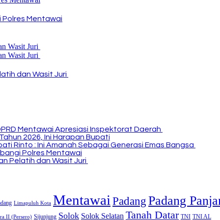
 Polres Mentawai
atih dan Wasit Juri
DPRD Mentawai Apresiasi Inspektorat Daerah
Tahun 2026, Ini Harapan Bupati
Bupati Rinto : Ini Amanah Sebagai Generasi Emas Bangsa
bangi Polres Mentawai
n Pelatih dan Wasit Juri
Mentawai
Padang Panja
Padang
adang
Limapuluh Kota
Tanah Datar
Solok
Solok Selatan
Sijunjung
TNI
TNI AL
a II (Persero)