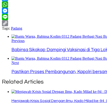
Twitter
WhatsApp
Messenger
Line
Tags:
Padang
Copy
Link
Previous
Babinsa Sikakap Dampingi Vaksinasi di Tiga Lok
Next
Pastikan Proses Pembangunan, Kapolri bersama
Related Articles
Menjawab Krisis Sosial Dengan Ilmu, Kado Milad ke-94 :