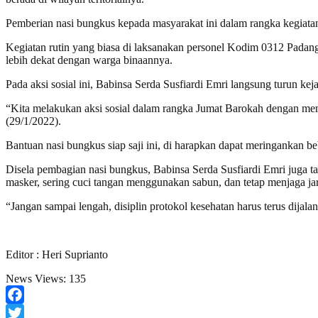
Pemberian nasi bungkus kepada masyarakat ini dalam rangka kegiat
Kegiatan rutin yang biasa di laksanakan personel Kodim 0312 Padan
lebih dekat dengan warga binaannya.
Pada aksi sosial ini, Babinsa Serda Susfiardi Emri langsung turun
“Kita melakukan aksi sosial dalam rangka Jumat Barokah dengan me
(29/1/2022).
Bantuan nasi bungkus siap saji ini, di harapkan dapat meringankan b
Disela pembagian nasi bungkus, Babinsa Serda Susfiardi Emri juga t
masker, sering cuci tangan menggunakan sabun, dan tetap menjaga jar
“Jangan sampai lengah, disiplin protokol kesehatan harus terus dija
Editor : Heri Suprianto
News Views:
135
Facebook