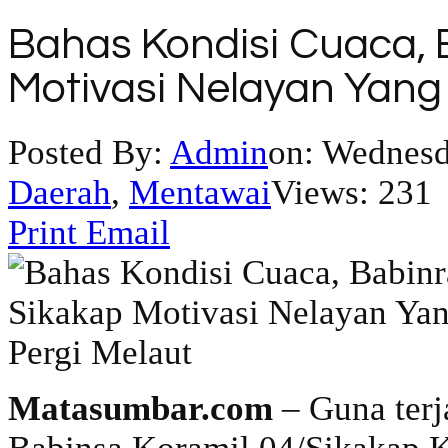
Bahas Kondisi Cuaca, 
Motivasi Nelayan Yang 
Posted By:
Admin
on:
Wednesda
Daerah
,
Mentawai
Views: 231
Print
Email
Matasumbar.com
– Guna terj