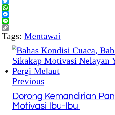
Facebook
Twitter
WhatsApp
Messenger
Line
Tags:
Mentawai
Copy
Link
Previous
Dorong Kemandirian Pan
Motivasi Ibu-Ibu