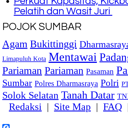
Perkuat Kapasitas, Kickb
Pelatih dan Wasit Juri
POJOK SUMBAR
Agam
Bukittinggi
Dharmasray
Mentawai
Padan
Limapuluh Kota
Pa
Pariaman
Pariaman
Pasaman
Sumbar
Polri
Polres Dharmasraya
PT
Tanah Datar
Solok Selatan
TN
Redaksi
|
Site Map
|
FAQ