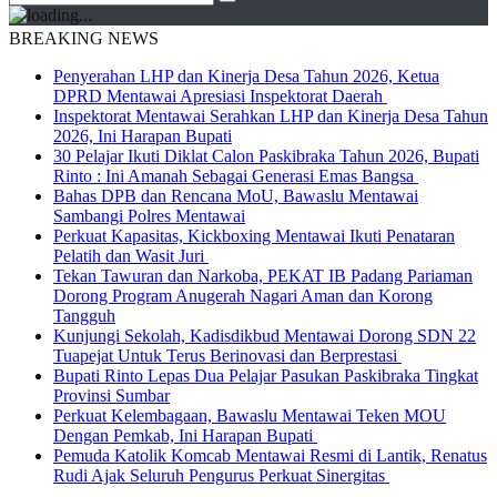
BREAKING NEWS
Penyerahan LHP dan Kinerja Desa Tahun 2026, Ketua
DPRD Mentawai Apresiasi Inspektorat Daerah
Inspektorat Mentawai Serahkan LHP dan Kinerja Desa Tahun
2026, Ini Harapan Bupati
30 Pelajar Ikuti Diklat Calon Paskibraka Tahun 2026, Bupati
Rinto : Ini Amanah Sebagai Generasi Emas Bangsa
Bahas DPB dan Rencana MoU, Bawaslu Mentawai
Sambangi Polres Mentawai
Perkuat Kapasitas, Kickboxing Mentawai Ikuti Penataran
Pelatih dan Wasit Juri
Tekan Tawuran dan Narkoba, PEKAT IB Padang Pariaman
Dorong Program Anugerah Nagari Aman dan Korong
Tangguh
Kunjungi Sekolah, Kadisdikbud Mentawai Dorong SDN 22
Tuapejat Untuk Terus Berinovasi dan Berprestasi
Bupati Rinto Lepas Dua Pelajar Pasukan Paskibraka Tingkat
Provinsi Sumbar
Perkuat Kelembagaan, Bawaslu Mentawai Teken MOU
Dengan Pemkab, Ini Harapan Bupati
Pemuda Katolik Komcab Mentawai Resmi di Lantik, Renatus
Rudi Ajak Seluruh Pengurus Perkuat Sinergitas