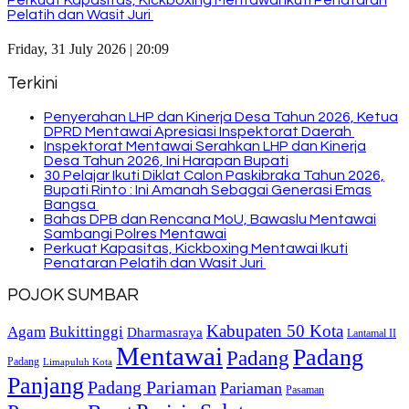
Pelatih dan Wasit Juri
Friday, 31 July 2026 | 20:09
Terkini
Penyerahan LHP dan Kinerja Desa Tahun 2026, Ketua
DPRD Mentawai Apresiasi Inspektorat Daerah
Inspektorat Mentawai Serahkan LHP dan Kinerja
Desa Tahun 2026, Ini Harapan Bupati
30 Pelajar Ikuti Diklat Calon Paskibraka Tahun 2026,
Bupati Rinto : Ini Amanah Sebagai Generasi Emas
Bangsa
Bahas DPB dan Rencana MoU, Bawaslu Mentawai
Sambangi Polres Mentawai
Perkuat Kapasitas, Kickboxing Mentawai Ikuti
Penataran Pelatih dan Wasit Juri
POJOK SUMBAR
Kabupaten 50 Kota
Bukittinggi
Agam
Dharmasraya
Lantamal II
Mentawai
Padang
Padang
Padang
Limapuluh Kota
Panjang
Padang Pariaman
Pariaman
Pasaman