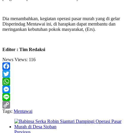
Dia menambahkan, kegiatan operasi pasar murah yang di gelar
Disperindag Mentawai ini, di harapkan dapat membantu dan
meringankan kebutuhan pokok masyarakat, (Ers).
Editor : Tim Redaksi
News Views:
116
Facebook
Twitter
WhatsApp
Messenger
Line
Tags:
Mentawai
Copy
Link
Previous