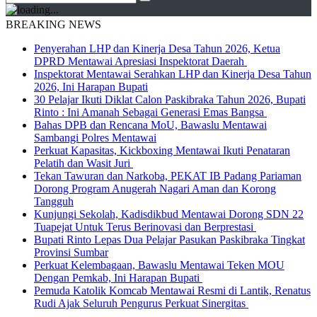
BREAKING NEWS
Penyerahan LHP dan Kinerja Desa Tahun 2026, Ketua
DPRD Mentawai Apresiasi Inspektorat Daerah
Inspektorat Mentawai Serahkan LHP dan Kinerja Desa Tahun
2026, Ini Harapan Bupati
30 Pelajar Ikuti Diklat Calon Paskibraka Tahun 2026, Bupati
Rinto : Ini Amanah Sebagai Generasi Emas Bangsa
Bahas DPB dan Rencana MoU, Bawaslu Mentawai
Sambangi Polres Mentawai
Perkuat Kapasitas, Kickboxing Mentawai Ikuti Penataran
Pelatih dan Wasit Juri
Tekan Tawuran dan Narkoba, PEKAT IB Padang Pariaman
Dorong Program Anugerah Nagari Aman dan Korong
Tangguh
Kunjungi Sekolah, Kadisdikbud Mentawai Dorong SDN 22
Tuapejat Untuk Terus Berinovasi dan Berprestasi
Bupati Rinto Lepas Dua Pelajar Pasukan Paskibraka Tingkat
Provinsi Sumbar
Perkuat Kelembagaan, Bawaslu Mentawai Teken MOU
Dengan Pemkab, Ini Harapan Bupati
Pemuda Katolik Komcab Mentawai Resmi di Lantik, Renatus
Rudi Ajak Seluruh Pengurus Perkuat Sinergitas