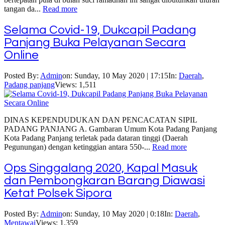
tangan da...
Read more
Selama Covid-19, Dukcapil Padang
Panjang Buka Pelayanan Secara
Online
Posted By:
Admin
on:
Sunday, 10 May 2020 | 17:15
In:
Daerah
,
Padang panjang
Views: 1,511
DINAS KEPENDUDUKAN DAN PENCACATAN SIPIL
PADANG PANJANG A. Gambaran Umum Kota Padang Panjang
Kota Padang Panjang terletak pada dataran tinggi (Daerah
Pegunungan) dengan ketinggian antara 550-...
Read more
Ops Singgalang 2020, Kapal Masuk
dan Pembongkaran Barang Diawasi
Ketat Polsek Sipora
Posted By:
Admin
on:
Sunday, 10 May 2020 | 0:18
In:
Daerah
,
Mentawai
Views: 1,359