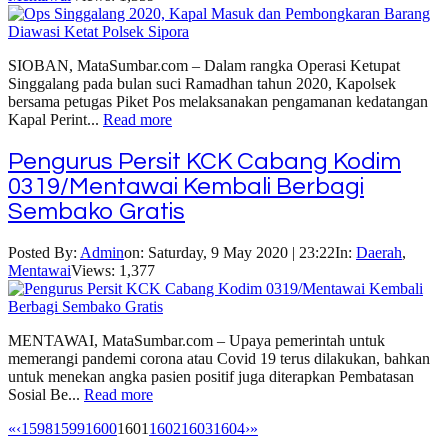
SIOBAN, MataSumbar.com – Dalam rangka Operasi Ketupat
Singgalang pada bulan suci Ramadhan tahun 2020, Kapolsek
bersama petugas Piket Pos melaksanakan pengamanan kedatangan
Kapal Perint...
Read more
Pengurus Persit KCK Cabang Kodim
0319/Mentawai Kembali Berbagi
Sembako Gratis
Posted By:
Admin
on:
Saturday, 9 May 2020 | 23:22
In:
Daerah
,
Mentawai
Views: 1,377
MENTAWAI, MataSumbar.com – Upaya pemerintah untuk
memerangi pandemi corona atau Covid 19 terus dilakukan, bahkan
untuk menekan angka pasien positif juga diterapkan Pembatasan
Sosial Be...
Read more
«
‹
1598
1599
1600
1601
1602
1603
1604
›
»