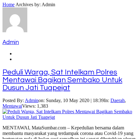
Home
Archives by: Admin
Admin
Peduli Warga, Sat Intelkam Polres
Mentawai Bagikan Sembako Untuk
Dusun Jati Tuapejat
Posted By:
Admin
on:
Sunday, 10 May 2020 | 18:39
In:
Daerah
,
Mentawai
Views: 1,383
MENTAWAI, MataSumbar.com – Kepedulian bersama dalam
membantu masyarakat yang terdampak corona atau Covid-19 yang
bertepatan pula di bulan suci ramadhan ini sangat dibutuhkan uluran