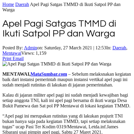
Home
Daerah
Apel Pagi Satgas TMMD di Ikuti Satpol PP dan
Warga
Apel Pagi Satgas TMMD di
Ikuti Satpol PP dan Warga
Posted By:
Admin
on:
Saturday, 27 March 2021 | 12:53
In:
Daerah
,
Mentawai
Views: 1,159
Print
Email
MENTAWAI,
MataSumbar.com
– Sebelum melaksnakan kegiatan
baik dari instansi pemerintah maupun instansi vertikal apel pagi ini
sudah menjadi rutinitas di lakukan di jajaran pemerintahan.
Kalau di jajaran militer apel pagi ini sudah menjadi kewajiban bagi
setiap anggota TNI, kali ini apel pagi bersama di ikuti warga Desa
Bukit Pamewa dan Sat pol PP Mentawai di lokasi kegiatan TMMD.
“Apel pagi ini merupakan rutinitas yang di lakukan prajurit TNI
bukan hanya saja pada kegiatan TMMD, tapi setiap melaksnakan
tugas” ucap Pasi Ter Kodim 0319/Mentawai, Letda.inf.James
Sibarani usai pimpin apel pagi, Sabtu 27 Maret 2021.