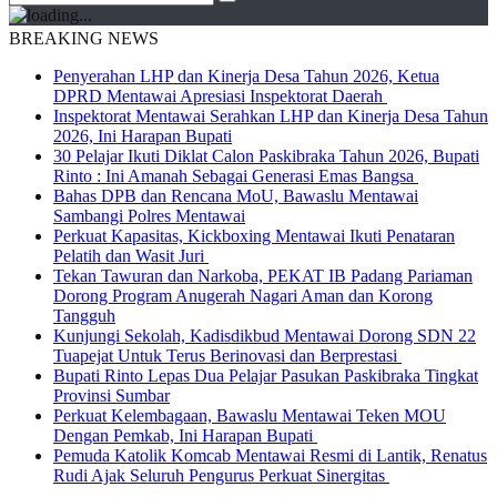
BREAKING NEWS
Penyerahan LHP dan Kinerja Desa Tahun 2026, Ketua
DPRD Mentawai Apresiasi Inspektorat Daerah
Inspektorat Mentawai Serahkan LHP dan Kinerja Desa Tahun
2026, Ini Harapan Bupati
30 Pelajar Ikuti Diklat Calon Paskibraka Tahun 2026, Bupati
Rinto : Ini Amanah Sebagai Generasi Emas Bangsa
Bahas DPB dan Rencana MoU, Bawaslu Mentawai
Sambangi Polres Mentawai
Perkuat Kapasitas, Kickboxing Mentawai Ikuti Penataran
Pelatih dan Wasit Juri
Tekan Tawuran dan Narkoba, PEKAT IB Padang Pariaman
Dorong Program Anugerah Nagari Aman dan Korong
Tangguh
Kunjungi Sekolah, Kadisdikbud Mentawai Dorong SDN 22
Tuapejat Untuk Terus Berinovasi dan Berprestasi
Bupati Rinto Lepas Dua Pelajar Pasukan Paskibraka Tingkat
Provinsi Sumbar
Perkuat Kelembagaan, Bawaslu Mentawai Teken MOU
Dengan Pemkab, Ini Harapan Bupati
Pemuda Katolik Komcab Mentawai Resmi di Lantik, Renatus
Rudi Ajak Seluruh Pengurus Perkuat Sinergitas