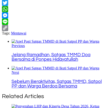
Facebook
Twitter
WhatsApp
Messenger
Line
Tags:
Mentawai
Copy
Link
Previous
Jelang Ramadhan, Satgas TMMD Doa
Bersama di Ponpes Hidayatullah
Next
Sebelum Beraktivitas, Satgas TMMD, Satpol
PP dan Warga Berdoa Bersama
Related Articles