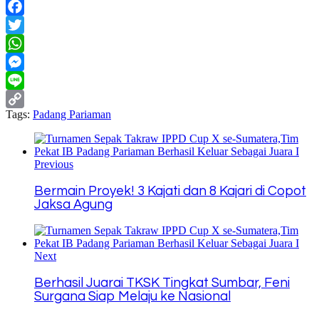
Facebook
Twitter
WhatsApp
Messenger
Line
Tags:
Padang Pariaman
Copy
Link
Previous
Bermain Proyek! 3 Kajati dan 8 Kajari di Copot
Jaksa Agung
Next
Berhasil Juarai TKSK Tingkat Sumbar, Feni
Surgana Siap Melaju ke Nasional