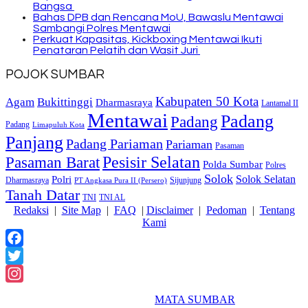
Bangsa
Bahas DPB dan Rencana MoU, Bawaslu Mentawai
Sambangi Polres Mentawai
Perkuat Kapasitas, Kickboxing Mentawai Ikuti
Penataran Pelatih dan Wasit Juri
POJOK SUMBAR
Kabupaten 50 Kota
Bukittinggi
Agam
Dharmasraya
Lantamal II
Mentawai
Padang
Padang
Padang
Limapuluh Kota
Panjang
Padang Pariaman
Pariaman
Pasaman
Pasaman Barat
Pesisir Selatan
Polda Sumbar
Polres
Solok
Solok Selatan
Polri
Dharmasraya
Sijunjung
PT Angkasa Pura II (Persero)
Tanah Datar
TNI
TNI AL
Redaksi
|
Site Map
|
FAQ
|
Disclaimer
|
Pedoman
|
Tentang
Kami
Facebook
Twitter
Instagram
2018 Powered By
MATA SUMBAR