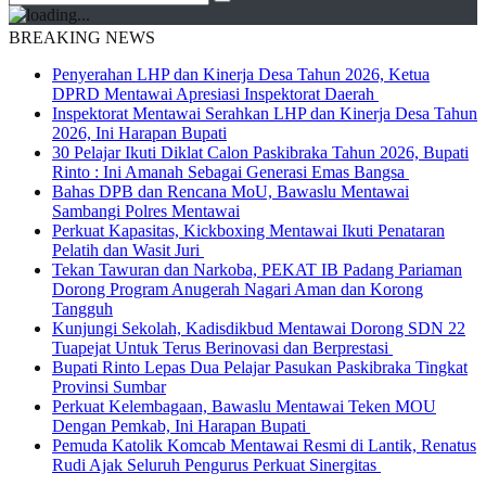
BREAKING NEWS
Penyerahan LHP dan Kinerja Desa Tahun 2026, Ketua
DPRD Mentawai Apresiasi Inspektorat Daerah
Inspektorat Mentawai Serahkan LHP dan Kinerja Desa Tahun
2026, Ini Harapan Bupati
30 Pelajar Ikuti Diklat Calon Paskibraka Tahun 2026, Bupati
Rinto : Ini Amanah Sebagai Generasi Emas Bangsa
Bahas DPB dan Rencana MoU, Bawaslu Mentawai
Sambangi Polres Mentawai
Perkuat Kapasitas, Kickboxing Mentawai Ikuti Penataran
Pelatih dan Wasit Juri
Tekan Tawuran dan Narkoba, PEKAT IB Padang Pariaman
Dorong Program Anugerah Nagari Aman dan Korong
Tangguh
Kunjungi Sekolah, Kadisdikbud Mentawai Dorong SDN 22
Tuapejat Untuk Terus Berinovasi dan Berprestasi
Bupati Rinto Lepas Dua Pelajar Pasukan Paskibraka Tingkat
Provinsi Sumbar
Perkuat Kelembagaan, Bawaslu Mentawai Teken MOU
Dengan Pemkab, Ini Harapan Bupati
Pemuda Katolik Komcab Mentawai Resmi di Lantik, Renatus
Rudi Ajak Seluruh Pengurus Perkuat Sinergitas