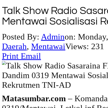
Talk Show Radio Sasa
Mentawai Sosialisasi 
Posted By:
Admin
on:
Monday,
Daerah
,
Mentawai
Views: 231
Print
Email
Matasumbar.com
– Komandan 