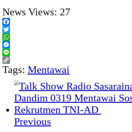
News Views:
27
Facebook
Twitter
WhatsApp
Messenger
Line
Tags:
Mentawai
Copy
Link
Previous