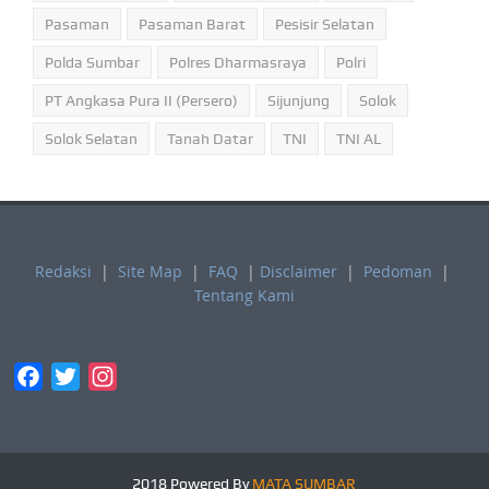
Pasaman
Pasaman Barat
Pesisir Selatan
Polda Sumbar
Polres Dharmasraya
Polri
PT Angkasa Pura II (Persero)
Sijunjung
Solok
Solok Selatan
Tanah Datar
TNI
TNI AL
Redaksi
|
Site Map
|
FAQ
|
Disclaimer
|
Pedoman
|
Tentang Kami
Facebook
Twitter
Instagram
2018 Powered By
MATA SUMBAR