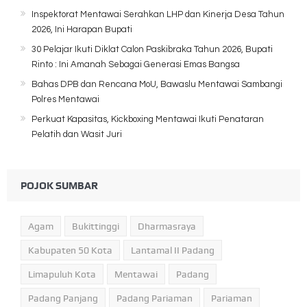
Inspektorat Mentawai Serahkan LHP dan Kinerja Desa Tahun
2026, Ini Harapan Bupati
30 Pelajar Ikuti Diklat Calon Paskibraka Tahun 2026, Bupati
Rinto : Ini Amanah Sebagai Generasi Emas Bangsa
Bahas DPB dan Rencana MoU, Bawaslu Mentawai Sambangi
Polres Mentawai
Perkuat Kapasitas, Kickboxing Mentawai Ikuti Penataran
Pelatih dan Wasit Juri
POJOK SUMBAR
Agam
Bukittinggi
Dharmasraya
Kabupaten 50 Kota
Lantamal II Padang
Limapuluh Kota
Mentawai
Padang
Padang Panjang
Padang Pariaman
Pariaman