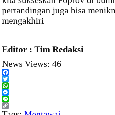
kita sukseskan Poprov di bumi
pertandingan juga bisa menik
mengakhiri
Editor : Tim Redaksi
News Views:
46
Facebook
Twitter
WhatsApp
Messenger
Line
Tags:
Mentawai
Copy