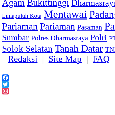
Agam
Bukittinggi
Dharmasray
Mentawai
Padan
Limapuluh Kota
Pa
Pariaman
Pariaman
Pasaman
Sumbar
Polri
Polres Dharmasraya
PT
Tanah Datar
Solok Selatan
TN
Redaksi
|
Site Map
|
FAQ
Facebook
Twitter
Instagram
2018 Powered