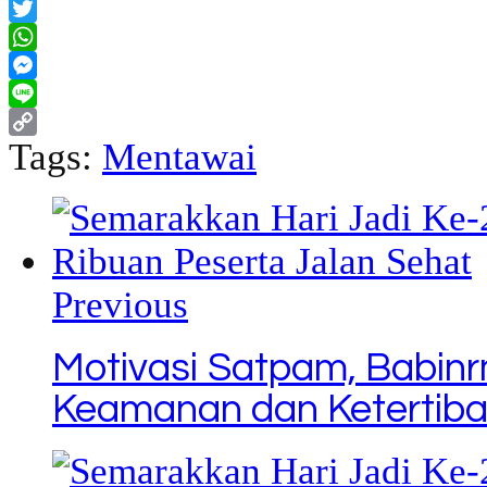
Facebook
Twitter
WhatsApp
Messenger
Line
Tags:
Mentawai
Copy
Link
Previous
Motivasi Satpam, Babinr
Keamanan dan Ketertiba