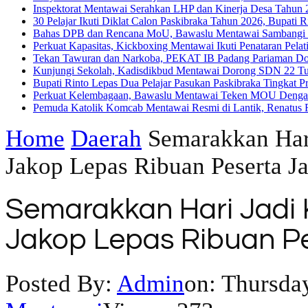
Inspektorat Mentawai Serahkan LHP dan Kinerja Desa Tahun 2
30 Pelajar Ikuti Diklat Calon Paskibraka Tahun 2026, Bupati
Bahas DPB dan Rencana MoU, Bawaslu Mentawai Sambangi 
Perkuat Kapasitas, Kickboxing Mentawai Ikuti Penataran Pelat
Tekan Tawuran dan Narkoba, PEKAT IB Padang Pariaman Do
Kunjungi Sekolah, Kadisdikbud Mentawai Dorong SDN 22 Tuap
Bupati Rinto Lepas Dua Pelajar Pasukan Paskibraka Tingkat P
Perkuat Kelembagaan, Bawaslu Mentawai Teken MOU Dengan
Pemuda Katolik Komcab Mentawai Resmi di Lantik, Renatus R
Home
Daerah
Semarakkan Har
Jakop Lepas Ribuan Peserta Ja
Semarakkan Hari Jadi
Jakop Lepas Ribuan Pe
Posted By:
Admin
on:
Thursday