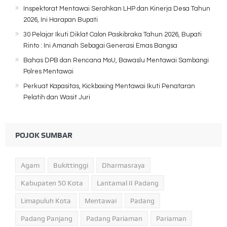
Inspektorat Mentawai Serahkan LHP dan Kinerja Desa Tahun
2026, Ini Harapan Bupati
30 Pelajar Ikuti Diklat Calon Paskibraka Tahun 2026, Bupati
Rinto : Ini Amanah Sebagai Generasi Emas Bangsa
Bahas DPB dan Rencana MoU, Bawaslu Mentawai Sambangi
Polres Mentawai
Perkuat Kapasitas, Kickboxing Mentawai Ikuti Penataran
Pelatih dan Wasit Juri
POJOK SUMBAR
Agam
Bukittinggi
Dharmasraya
Kabupaten 50 Kota
Lantamal II Padang
Limapuluh Kota
Mentawai
Padang
Padang Panjang
Padang Pariaman
Pariaman