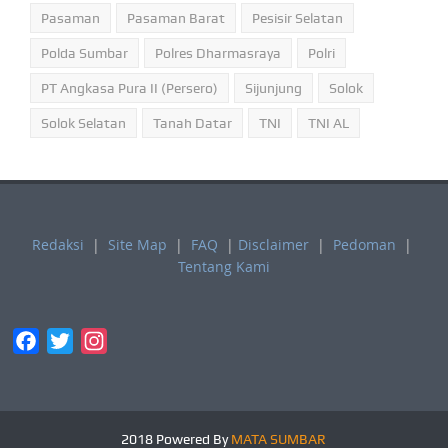
Pasaman
Pasaman Barat
Pesisir Selatan
Polda Sumbar
Polres Dharmasraya
Polri
PT Angkasa Pura II (Persero)
Sijunjung
Solok
Solok Selatan
Tanah Datar
TNI
TNI AL
Redaksi
|
Site Map
|
FAQ
|
Disclaimer
|
Pedoman
|
Tentang Kami
Facebook
Twitter
Instagram
2018 Powered By
MATA SUMBAR