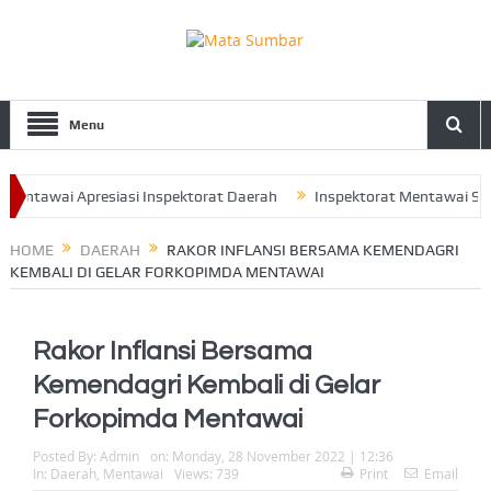
Menu
tawai Apresiasi Inspektorat Daerah
Inspektorat Mentawai Serahka
i Ajak Seluruh Pengurus Perkuat Sinergitas
HOME
DAERAH
RAKOR INFLANSI BERSAMA KEMENDAGRI
KEMBALI DI GELAR FORKOPIMDA MENTAWAI
Rakor Inflansi Bersama
Kemendagri Kembali di Gelar
Forkopimda Mentawai
Posted By:
Admin
on:
Monday, 28 November 2022 | 12:36
In:
Daerah
,
Mentawai
Views: 739
Print
Email