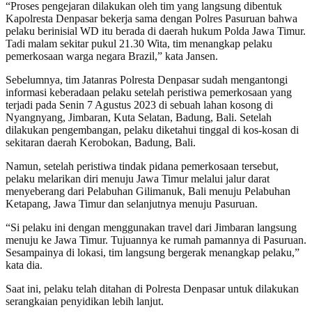
“Proses pengejaran dilakukan oleh tim yang langsung dibentuk
Kapolresta Denpasar bekerja sama dengan Polres Pasuruan bahwa
pelaku berinisial WD itu berada di daerah hukum Polda Jawa Timur.
Tadi malam sekitar pukul 21.30 Wita, tim menangkap pelaku
pemerkosaan warga negara Brazil,” kata Jansen.
Sebelumnya, tim Jatanras Polresta Denpasar sudah mengantongi
informasi keberadaan pelaku setelah peristiwa pemerkosaan yang
terjadi pada Senin 7 Agustus 2023 di sebuah lahan kosong di
Nyangnyang, Jimbaran, Kuta Selatan, Badung, Bali. Setelah
dilakukan pengembangan, pelaku diketahui tinggal di kos-kosan di
sekitaran daerah Kerobokan, Badung, Bali.
Namun, setelah peristiwa tindak pidana pemerkosaan tersebut,
pelaku melarikan diri menuju Jawa Timur melalui jalur darat
menyeberang dari Pelabuhan Gilimanuk, Bali menuju Pelabuhan
Ketapang, Jawa Timur dan selanjutnya menuju Pasuruan.
“Si pelaku ini dengan menggunakan travel dari Jimbaran langsung
menuju ke Jawa Timur. Tujuannya ke rumah pamannya di Pasuruan.
Sesampainya di lokasi, tim langsung bergerak menangkap pelaku,”
kata dia.
Saat ini, pelaku telah ditahan di Polresta Denpasar untuk dilakukan
serangkaian penyidikan lebih lanjut.