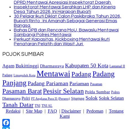
DPRD Mentawai Apresiasi Inspektorat Daerah
Inspektorat Mentawai Serahkan LHP dan Kinerja
Desa Tahun 2026, Ini Harapan Bupati
30 Pelajar Ikuti Diklat Calon Paskibraka Tahun 2026,
Bupati Rinto : Ini Amanah Sebagai Generasi Emas
Bangsa
Bahas DPB dan Rencana MoU, Bawaslu Mentawai
Sambangi Polres Mentawai
Perkuat Kapasitas, Kickboxing Mentawai Ikuti
Penataran Pelatih dan Wasit Juri
POJOK SUMBAR
Kabupaten 50 Kota
Bukittinggi
Agam
Dharmasraya
Lantamal II
Mentawai
Padang
Padang
Padang
Limapuluh Kota
Panjang
Padang Pariaman
Pariaman
Pasaman
Pasaman Barat
Pesisir Selatan
Polda Sumbar
Polres
Solok
Solok Selatan
Polri
Dharmasraya
Sijunjung
PT Angkasa Pura II (Persero)
Tanah Datar
TNI
TNI AL
Redaksi
|
Site Map
|
FAQ
|
Disclaimer
|
Pedoman
|
Tentang
Kami