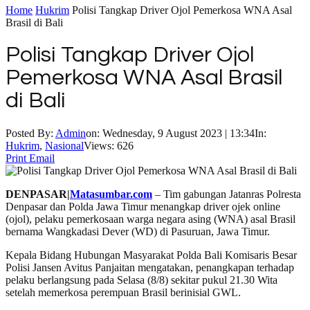
Home
Hukrim
Polisi Tangkap Driver Ojol Pemerkosa WNA Asal
Brasil di Bali
Polisi Tangkap Driver Ojol
Pemerkosa WNA Asal Brasil
di Bali
Posted By:
Admin
on:
Wednesday, 9 August 2023 | 13:34
In:
Hukrim
,
Nasional
Views: 626
Print
Email
DENPASAR|
Matasumbar.com
– Tim gabungan Jatanras Polresta
Denpasar dan Polda Jawa Timur menangkap driver ojek online
(ojol), pelaku pemerkosaan warga negara asing (WNA) asal Brasil
bernama Wangkadasi Dever (WD) di Pasuruan, Jawa Timur.
Kepala Bidang Hubungan Masyarakat Polda Bali Komisaris Besar
Polisi Jansen Avitus Panjaitan mengatakan, penangkapan terhadap
pelaku berlangsung pada Selasa (8/8) sekitar pukul 21.30 Wita
setelah memerkosa perempuan Brasil berinisial GWL.