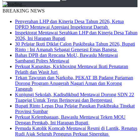
BREAKING NEWS
Penyerahan LHP dan Kinerja Desa Tahun 2026, Ketua
DPRD Mentawai Apresiasi Inspektorat Daerah
Inspektorat Mentawai Serahkan LHP dan Kinerja Desa Tahun
2026, Ini Harapan Bupati
30 Pelajar Ikuti Diklat Calon Paskibraka Tahun 2026, Bupati
Rinto : Ini Amanah Sebagai Generasi Emas Bangsa
Bahas DPB dan Rencana MoU, Bawaslu Mentawai
Sambangi Polres Mentawai
Perkuat Kapasitas, Kickboxing Mentawai Ikuti Penataran
Pelatih dan Wasit Juri
Tekan Tawuran dan Narkoba, PEKAT IB Padang Pariaman
Dorong Program Anugerah Nagari Aman dan Korong
Tangguh
Kunjungi Sekolah, Kadisdikbud Mentawai Dorong SDN 22
Tuapejat Untuk Terus Berinovasi dan Berprestasi
Bupati Rinto Lepas Dua Pelajar Pasukan Paskibraka Tingkat
Provinsi Sumbar
Perkuat Kelembagaan, Bawaslu Mentawai Teken MOU
Dengan Pemkab, Ini Harapan Bupati
Pemuda Katolik Komcab Mentawai Resmi di Lantik, Renatus
Rudi Ajak Seluruh Pengurus Perkuat Sinergitas