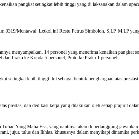
naikan pangkat setingkat lebih tinggi yang di laksanakan dalam upac
0319/Mentawai, Letkol inf Restu Petrus Simbolon, S.I.P, M.I.P yang 
nnya menyampaikan, 14 personel yang menerima kenaikan pangkat seting
el dan Praka ke Kopda 5 personel, Pratu ke Praka 1 personel.
 setingkat lebih tinggi. Ini sebagai bentuk penghargaan atas prestasi k
as prestasi dan dedikasi kerja yang dilakukan oleh setiap prajurit da
i Tuhan Yang Maha Esa, yang nantinya akan di pertanggung jawabkan s
rani, jujur, tulus dan Ikhlas, khususnya dalam menyikapi dinamika pe