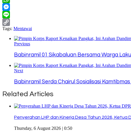
WhatsApp
Messenger
Line
Tags:
Mentawai
Copy
Link
Previous
Babinramil 01 Sikabaluan Bersama Warga La
Next
Babinramil Serda Chairul Sosialisasi Kamtibma
Related Articles
Penyerahan LHP dan Kinerja Desa Tahun 2026, Ketua 
Thursday, 6 August 2026 | 0:50