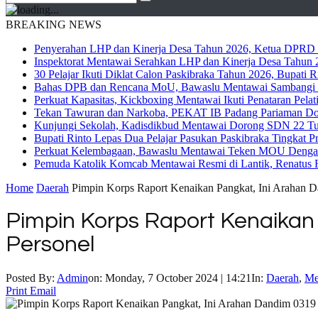
BREAKING NEWS
Penyerahan LHP dan Kinerja Desa Tahun 2026, Ketua DPRD M
Inspektorat Mentawai Serahkan LHP dan Kinerja Desa Tahun 2
30 Pelajar Ikuti Diklat Calon Paskibraka Tahun 2026, Bupati
Bahas DPB dan Rencana MoU, Bawaslu Mentawai Sambangi 
Perkuat Kapasitas, Kickboxing Mentawai Ikuti Penataran Pelat
Tekan Tawuran dan Narkoba, PEKAT IB Padang Pariaman Do
Kunjungi Sekolah, Kadisdikbud Mentawai Dorong SDN 22 Tuap
Bupati Rinto Lepas Dua Pelajar Pasukan Paskibraka Tingkat P
Perkuat Kelembagaan, Bawaslu Mentawai Teken MOU Dengan
Pemuda Katolik Komcab Mentawai Resmi di Lantik, Renatus R
Home
Daerah
Pimpin Korps Raport Kenaikan Pangkat, Ini Arahan 
Pimpin Korps Raport Kenaikan
Personel
Posted By:
Admin
on:
Monday, 7 October 2024 | 14:21
In:
Daerah
,
Me
Print
Email