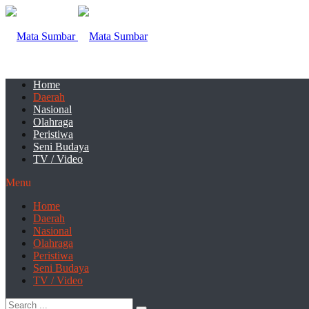
Home
Daerah
Nasional
Olahraga
Peristiwa
Seni Budaya
TV / Video
Menu
Home
Daerah
Nasional
Olahraga
Peristiwa
Seni Budaya
TV / Video