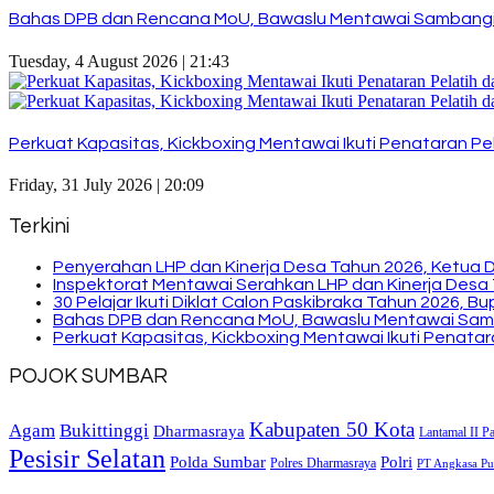
Bahas DPB dan Rencana MoU, Bawaslu Mentawai Sambangi
Tuesday, 4 August 2026 | 21:43
Perkuat Kapasitas, Kickboxing Mentawai Ikuti Penataran Pel
Friday, 31 July 2026 | 20:09
Terkini
Penyerahan LHP dan Kinerja Desa Tahun 2026, Ketua 
Inspektorat Mentawai Serahkan LHP dan Kinerja Desa 
30 Pelajar Ikuti Diklat Calon Paskibraka Tahun 2026, 
Bahas DPB dan Rencana MoU, Bawaslu Mentawai Sam
Perkuat Kapasitas, Kickboxing Mentawai Ikuti Penatara
POJOK SUMBAR
Kabupaten 50 Kota
Bukittinggi
Agam
Dharmasraya
Lantamal II P
Pesisir Selatan
Polda Sumbar
Polri
Polres Dharmasraya
PT Angkasa Pur