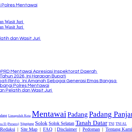
 Polres Mentawai
atih dan Wasit Juri
DPRD Mentawai Apresiasi Inspektorat Daerah
Tahun 2026, Ini Harapan Bupati
Bupati Rinto : Ini Amanah Sebagai Generasi Emas Bangsa
bangi Polres Mentawai
n Pelatih dan Wasit Juri
Mentawai
Padang Panja
Padang
adang
Limapuluh Kota
Tanah Datar
Solok
Solok Selatan
Sijunjung
TNI
TNI AL
a II (Persero)
Redaksi
|
Site Map
|
FAQ
|
Disclaimer
|
Pedoman
|
Tentang Kami