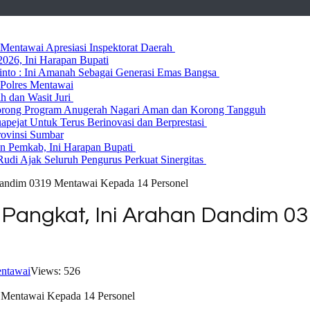
entawai Apresiasi Inspektorat Daerah
026, Ini Harapan Bupati
 Rinto : Ini Amanah Sebagai Generasi Emas Bangsa
Polres Mentawai
ih dan Wasit Juri
rong Program Anugerah Nagari Aman dan Korong Tangguh
ejat Untuk Terus Berinovasi dan Berprestasi
rovinsi Sumbar
 Pemkab, Ini Harapan Bupati
udi Ajak Seluruh Pengurus Perkuat Sinergitas
Dandim 0319 Mentawai Kepada 14 Personel
 Pangkat, Ini Arahan Dandim 
ntawai
Views: 526