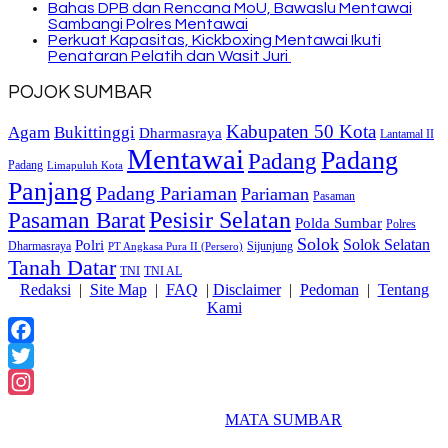
Bahas DPB dan Rencana MoU, Bawaslu Mentawai
Sambangi Polres Mentawai
Perkuat Kapasitas, Kickboxing Mentawai Ikuti
Penataran Pelatih dan Wasit Juri
POJOK SUMBAR
Kabupaten 50 Kota
Bukittinggi
Agam
Dharmasraya
Lantamal II
Mentawai
Padang
Padang
Padang
Limapuluh Kota
Panjang
Padang Pariaman
Pariaman
Pasaman
Pasaman Barat
Pesisir Selatan
Polda Sumbar
Polres
Solok
Solok Selatan
Polri
Dharmasraya
Sijunjung
PT Angkasa Pura II (Persero)
Tanah Datar
TNI
TNI AL
Redaksi
|
Site Map
|
FAQ
|
Disclaimer
|
Pedoman
|
Tentang
Kami
Facebook
Twitter
Instagram
2018 Powered By
MATA SUMBAR