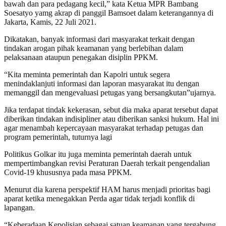
bawah dan para pedagang kecil,” kata Ketua MPR Bambang
Soesatyo yamg akrap di panggil Bamsoet dalam keterangannya di
Jakarta, Kamis, 22 Juli 2021.
Dikatakan, banyak informasi dari masyarakat terkait dengan
tindakan arogan pihak keamanan yang berlebihan dalam
pelaksanaan ataupun penegakan disiplin PPKM.
“Kita meminta pemerintah dan Kapolri untuk segera
menindaklanjuti informasi dan laporan masyarakat itu dengan
memanggil dan mengevaluasi petugas yang bersangkutan”ujarnya.
Jika terdapat tindak kekerasan, sebut dia maka aparat tersebut dapat
diberikan tindakan indisipliner atau diberikan sanksi hukum. Hal ini
agar menambah kepercayaan masyarakat terhadap petugas dan
program pemerintah, tuturnya lagi
Politikus Golkar itu juga meminta pemerintah daerah untuk
mempertimbangkan revisi Peraturan Daerah terkait pengendalian
Covid-19 khususnya pada masa PPKM.
Menurut dia karena perspektif HAM harus menjadi prioritas bagi
aparat ketika menegakkan Perda agar tidak terjadi konflik di
lapangan.
“Keberadaan Kepolisian sebagai satuan keamanan yang tergabung