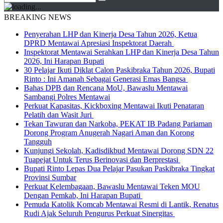
BREAKING NEWS
Penyerahan LHP dan Kinerja Desa Tahun 2026, Ketua
DPRD Mentawai Apresiasi Inspektorat Daerah
Inspektorat Mentawai Serahkan LHP dan Kinerja Desa Tahun
2026, Ini Harapan Bupati
30 Pelajar Ikuti Diklat Calon Paskibraka Tahun 2026, Bupati
Rinto : Ini Amanah Sebagai Generasi Emas Bangsa
Bahas DPB dan Rencana MoU, Bawaslu Mentawai
Sambangi Polres Mentawai
Perkuat Kapasitas, Kickboxing Mentawai Ikuti Penataran
Pelatih dan Wasit Juri
Tekan Tawuran dan Narkoba, PEKAT IB Padang Pariaman
Dorong Program Anugerah Nagari Aman dan Korong
Tangguh
Kunjungi Sekolah, Kadisdikbud Mentawai Dorong SDN 22
Tuapejat Untuk Terus Berinovasi dan Berprestasi
Bupati Rinto Lepas Dua Pelajar Pasukan Paskibraka Tingkat
Provinsi Sumbar
Perkuat Kelembagaan, Bawaslu Mentawai Teken MOU
Dengan Pemkab, Ini Harapan Bupati
Pemuda Katolik Komcab Mentawai Resmi di Lantik, Renatus
Rudi Ajak Seluruh Pengurus Perkuat Sinergitas