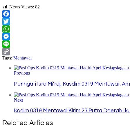
News Views:
82
Facebook
Twitter
WhatsApp
Messenger
Line
Tags:
Mentawai
Copy
Link
Previous
Peringati Isra Mi’raj, Kasdim 0319 Mentawai :
Next
Kodim 0319 Mentawai Kirim 23 Putra Daerah Iku
Related Articles