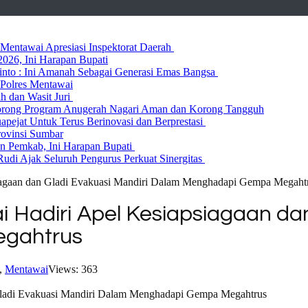
entawai Apresiasi Inspektorat Daerah
026, Ini Harapan Bupati
 Rinto : Ini Amanah Sebagai Generasi Emas Bangsa
Polres Mentawai
ih dan Wasit Juri
rong Program Anugerah Nagari Aman dan Korong Tangguh
ejat Untuk Terus Berinovasi dan Berprestasi
rovinsi Sumbar
 Pemkab, Ini Harapan Bupati
udi Ajak Seluruh Pengurus Perkuat Sinergitas
iagaan dan Gladi Evakuasi Mandiri Dalam Menghadapi Gempa Megaht
Hadiri Apel Kesiapsiagaan dan
gahtrus
,
Mentawai
Views: 363