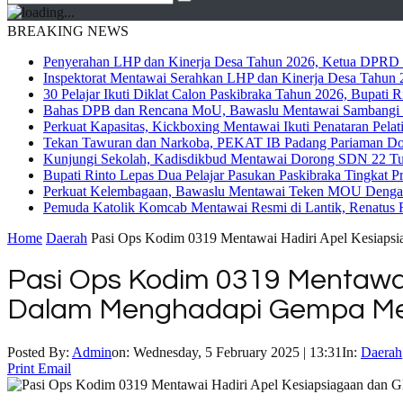
BREAKING NEWS
Penyerahan LHP dan Kinerja Desa Tahun 2026, Ketua DPRD M
Inspektorat Mentawai Serahkan LHP dan Kinerja Desa Tahun 2
30 Pelajar Ikuti Diklat Calon Paskibraka Tahun 2026, Bupati
Bahas DPB dan Rencana MoU, Bawaslu Mentawai Sambangi 
Perkuat Kapasitas, Kickboxing Mentawai Ikuti Penataran Pelat
Tekan Tawuran dan Narkoba, PEKAT IB Padang Pariaman Do
Kunjungi Sekolah, Kadisdikbud Mentawai Dorong SDN 22 Tuap
Bupati Rinto Lepas Dua Pelajar Pasukan Paskibraka Tingkat P
Perkuat Kelembagaan, Bawaslu Mentawai Teken MOU Dengan
Pemuda Katolik Komcab Mentawai Resmi di Lantik, Renatus R
Home
Daerah
Pasi Ops Kodim 0319 Mentawai Hadiri Apel Kesiaps
Pasi Ops Kodim 0319 Mentawai 
Dalam Menghadapi Gempa Me
Posted By:
Admin
on:
Wednesday, 5 February 2025 | 13:31
In:
Daerah
Print
Email