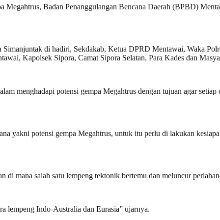
 Megahtrus, Badan Penanggulangan Bencana Daerah (BPBD) Mentawai 
an Simanjuntak di hadiri, Sekdakab, Ketua DPRD Mentawai, Waka Pol
wai, Kapolsek Sipora, Camat Sipora Selatan, Para Kades dan Masya
 dalam menghadapi potensi gempa Megahtrus dengan tujuan agar setiap o
 yakni potensi gempa Megahtrus, untuk itu perlu di lakukan kesiapan s
an di mana salah satu lempeng tektonik bertemu dan meluncur perlaha
ara lempeng Indo-Australia dan Eurasia” ujarnya.