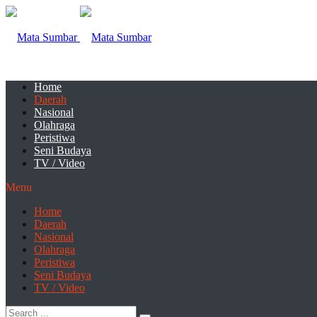
Home
Daerah
Nasional
Olahraga
Peristiwa
Seni Budaya
TV / Video
Menu
Home
Daerah
Nasional
Olahraga
Peristiwa
Seni Budaya
TV / Video