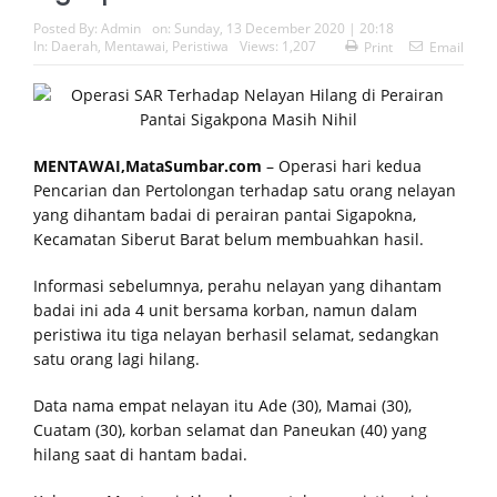
Posted By:
Admin
on:
Sunday, 13 December 2020 | 20:18
In:
Daerah
,
Mentawai
,
Peristiwa
Views: 1,207
Print
Email
MENTAWAI,MataSumbar.com
– Operasi hari kedua
Pencarian dan Pertolongan terhadap satu orang nelayan
yang dihantam badai di perairan pantai Sigapokna,
Kecamatan Siberut Barat belum membuahkan hasil.
Informasi sebelumnya, perahu nelayan yang dihantam
badai ini ada 4 unit bersama korban, namun dalam
peristiwa itu tiga nelayan berhasil selamat, sedangkan
satu orang lagi hilang.
Data nama empat nelayan itu Ade (30), Mamai (30),
Cuatam (30), korban selamat dan Paneukan (40) yang
hilang saat di hantam badai.