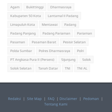
Agam
Bukittinggi
Dharmasraya
Kabupaten 50 Kota
Lantamal II Padang
Limapuluh Kota
Mentawai
Padang
Padang Panjang
Padang Pariaman
Pariaman
Pasaman
Pasaman Barat
Pesisir Selatan
Polda Sumbar
Polres Dharmasraya
Polri
PT Angkasa Pura II (Persero)
Sijunjung
Solok
Solok Selatan
Tanah Datar
TNI
TNI AL
Redaksi
|
Site Map
|
FAQ
|
Disclaimer
|
Pedoman
|
Tentang Kami