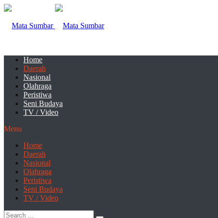
Home
Daerah
Nasional
Olahraga
Peristiwa
Seni Budaya
TV / Video
Menu
Home
Daerah
Nasional
Olahraga
Peristiwa
Seni Budaya
TV / Video