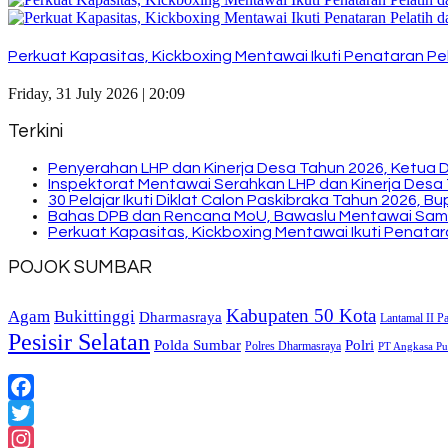
Perkuat Kapasitas, Kickboxing Mentawai Ikuti Penataran Pel
Friday, 31 July 2026 | 20:09
Terkini
Penyerahan LHP dan Kinerja Desa Tahun 2026, Ketua 
Inspektorat Mentawai Serahkan LHP dan Kinerja Desa 
30 Pelajar Ikuti Diklat Calon Paskibraka Tahun 2026, 
Bahas DPB dan Rencana MoU, Bawaslu Mentawai Sam
Perkuat Kapasitas, Kickboxing Mentawai Ikuti Penatara
POJOK SUMBAR
Kabupaten 50 Kota
Bukittinggi
Agam
Dharmasraya
Lantamal II P
Pesisir Selatan
Polda Sumbar
Polri
Polres Dharmasraya
PT Angkasa Pur
Facebook
Twitter