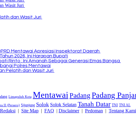
atih dan Wasit Juri
DPRD Mentawai Apresiasi Inspektorat Daerah
Tahun 2026, Ini Harapan Bupati
Bupati Rinto : Ini Amanah Sebagai Generasi Emas Bangsa
bangi Polres Mentawai
n Pelatih dan Wasit Juri
Mentawai
Padang Panja
Padang
adang
Limapuluh Kota
Tanah Datar
Solok
Solok Selatan
Sijunjung
TNI
TNI AL
a II (Persero)
Redaksi
|
Site Map
|
FAQ
|
Disclaimer
|
Pedoman
|
Tentang Kami