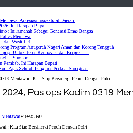
entawai Apresiasi Inspektorat Daerah
026, Ini Harapan Bupati
 Rinto : Ini Amanah Sebagai Generasi Emas Bangsa
Polres Mentawai
ih dan Wasit Juri
rong Program Anugerah Nagari Aman dan Korong Tangguh
ejat Untuk Terus Berinovasi dan Berprestasi
rovinsi Sumbar
 Pemkab, Ini Harapan Bupati
udi Ajak Seluruh Pengurus Perkuat Sinergitas
0319 Mentawai : Kita Siap Bersinergi Penuh Dengan Polri
 2024, Pasiops Kodim 0319 Ment
,
Mentawai
Views: 390