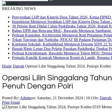
BREAKING NEWS
Penyerahan LHP dan Kinerja Desa Tahun 2026, Ketua DPRD M
Inspektorat Mentawai Serahkan LHP dan Kinerja Desa Tahun 2
30 Pelajar Ikuti Diklat Calon Paskibraka Tahun 2026, Bupati
Bahas DPB dan Rencana MoU, Bawaslu Mentawai Sambangi 
Perkuat Kapasitas, Kickboxing Mentawai Ikuti Penataran Pelat
Tekan Tawuran dan Narkoba, PEKAT IB Padang Pariaman Do
Kunjungi Sekolah, Kadisdikbud Mentawai Dorong SDN 22 Tuap
Bupati Rinto Lepas Dua Pelajar Pasukan Paskibraka Tingkat P
Perkuat Kelembagaan, Bawaslu Mentawai Teken MOU Dengan
Pemuda Katolik Komcab Mentawai Resmi di Lantik, Renatus R
Home
Daerah
Operasi Lilin Singgalang Tahun 2024, Pasiops Kodim 
Operasi Lilin Singgalang Tahun
Penuh Dengan Polri
Posted By:
Admin
on:
Saturday, 21 December 2024 | 10:11
In:
Daerah
Print
Email