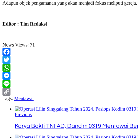
Adapun objek pengamanan yang akan menjadi fokus meliputi gereja, p
Editor : Tim Redaksi
News Views:
71
Facebook
Twitter
WhatsApp
Messenger
Line
Tags:
Mentawai
Copy
Link
Previous
Karya Bakti TNI AD, Dandim 0319 Mentawai Beri