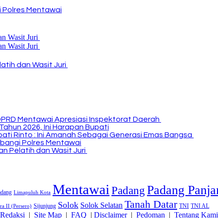
 Polres Mentawai
atih dan Wasit Juri
DPRD Mentawai Apresiasi Inspektorat Daerah
Tahun 2026, Ini Harapan Bupati
Bupati Rinto : Ini Amanah Sebagai Generasi Emas Bangsa
bangi Polres Mentawai
n Pelatih dan Wasit Juri
Mentawai
Padang Panja
Padang
adang
Limapuluh Kota
Tanah Datar
Solok
Solok Selatan
Sijunjung
TNI
TNI AL
a II (Persero)
Redaksi
|
Site Map
|
FAQ
|
Disclaimer
|
Pedoman
|
Tentang Kami