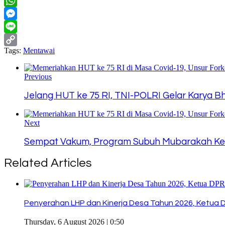
Twitter
WhatsApp
Messenger
Line
Tags:
Mentawai
Copy
Link
Previous
Jelang HUT ke 75 RI, TNI-POLRI Gelar Karya Bha
Next
Sempat Vakum, Program Subuh Mubarakah Kem
Related Articles
Penyerahan LHP dan Kinerja Desa Tahun 2026, Ketua 
Thursday, 6 August 2026 | 0:50