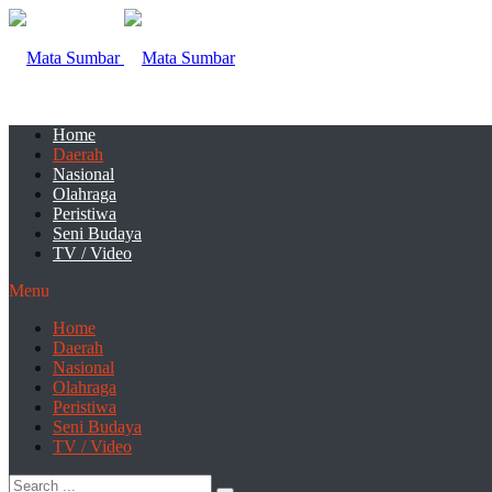
Home
Daerah
Nasional
Olahraga
Peristiwa
Seni Budaya
TV / Video
Menu
Home
Daerah
Nasional
Olahraga
Peristiwa
Seni Budaya
TV / Video