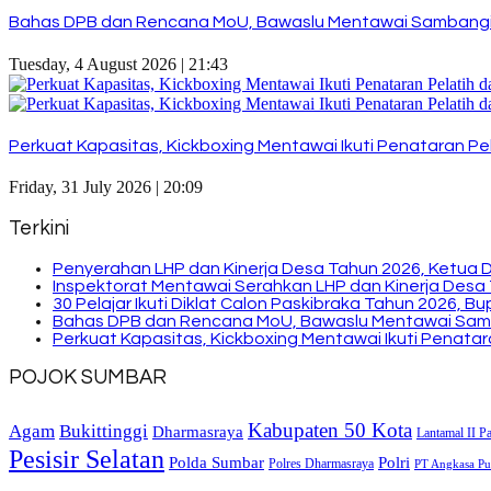
Bahas DPB dan Rencana MoU, Bawaslu Mentawai Sambangi
Tuesday, 4 August 2026 | 21:43
Perkuat Kapasitas, Kickboxing Mentawai Ikuti Penataran Pel
Friday, 31 July 2026 | 20:09
Terkini
Penyerahan LHP dan Kinerja Desa Tahun 2026, Ketua 
Inspektorat Mentawai Serahkan LHP dan Kinerja Desa 
30 Pelajar Ikuti Diklat Calon Paskibraka Tahun 2026, 
Bahas DPB dan Rencana MoU, Bawaslu Mentawai Sam
Perkuat Kapasitas, Kickboxing Mentawai Ikuti Penatara
POJOK SUMBAR
Kabupaten 50 Kota
Bukittinggi
Agam
Dharmasraya
Lantamal II P
Pesisir Selatan
Polda Sumbar
Polri
Polres Dharmasraya
PT Angkasa Pur