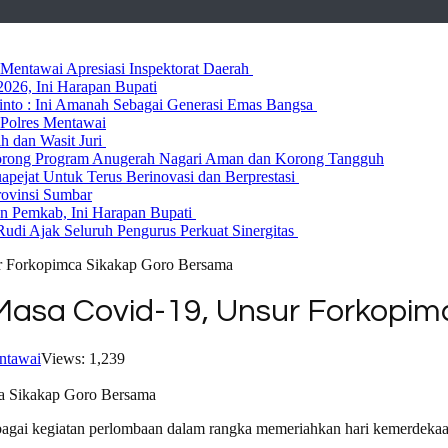
entawai Apresiasi Inspektorat Daerah
026, Ini Harapan Bupati
 Rinto : Ini Amanah Sebagai Generasi Emas Bangsa
Polres Mentawai
ih dan Wasit Juri
rong Program Anugerah Nagari Aman dan Korong Tangguh
ejat Untuk Terus Berinovasi dan Berprestasi
rovinsi Sumbar
 Pemkab, Ini Harapan Bupati
udi Ajak Seluruh Pengurus Perkuat Sinergitas
r Forkopimca Sikakap Goro Bersama
Masa Covid-19, Unsur Forkopi
ntawai
Views: 1,239
bagai kegiatan perlombaan dalam rangka memeriahkan hari kemerdekaa