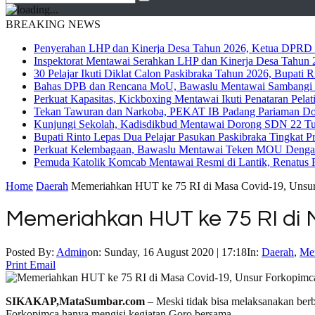
BREAKING NEWS
Penyerahan LHP dan Kinerja Desa Tahun 2026, Ketua DPRD M
Inspektorat Mentawai Serahkan LHP dan Kinerja Desa Tahun 2
30 Pelajar Ikuti Diklat Calon Paskibraka Tahun 2026, Bupati
Bahas DPB dan Rencana MoU, Bawaslu Mentawai Sambangi 
Perkuat Kapasitas, Kickboxing Mentawai Ikuti Penataran Pelat
Tekan Tawuran dan Narkoba, PEKAT IB Padang Pariaman Do
Kunjungi Sekolah, Kadisdikbud Mentawai Dorong SDN 22 Tuap
Bupati Rinto Lepas Dua Pelajar Pasukan Paskibraka Tingkat P
Perkuat Kelembagaan, Bawaslu Mentawai Teken MOU Dengan
Pemuda Katolik Komcab Mentawai Resmi di Lantik, Renatus R
Home
Daerah
Memeriahkan HUT ke 75 RI di Masa Covid-19, Unsu
Memeriahkan HUT ke 75 RI di 
Posted By:
Admin
on:
Sunday, 16 August 2020 | 17:18
In:
Daerah
,
Me
Print
Email
SIKAKAP,MataSumbar.com
– Meski tidak bisa melaksanakan ber
Forkopimca hanya mengisi kegiatan Goro bersama.