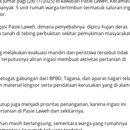
a Jumat pagi (28/11/2025) di kawasan Pasie Laweh, Kecamat
nyak 5 unit rumah warga tertimbun termasuk saluran irig
or.
 irigasi Pasie Laweh, dimana penyebabnya dipicu hujan deras
n tanah di tebing perbukitan sekitar pemukiman masyaraka
 melakukan evakuasi mandiri dan peristiwa tersebut tidak
erputusnya aliran irigasi membuat aktivitas pertanian di
Petugas gabungan dari BPBD, Tagana, dan aparat nagari tel
 material longsor serta pendataan kerusakan yang di alam
tutup juga menjadi prioritas penanganan, karena irigasi ini
tanian di Pasie Laweh dan sekitarnya.
sihan masih berlangsung, sementara warga yang rumahnya