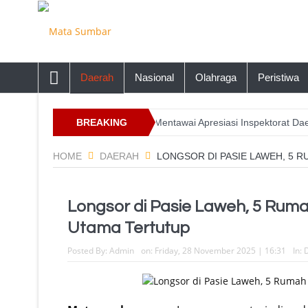
Daerah
Nasional
Olahraga
Peristiwa
a Tahun 2026, Ketua DPRD Mentawai Apresiasi Inspektorat Daerah
BREAKING
NEWS
HOME
DAERAH
LONGSOR DI PASIE LAWEH, 5 
Longsor di Pasie Laweh, 5 Ruma
Utama Tertutup
Posted By:
Admin
on:
Friday, 28 November 2025 | 16:31
In: