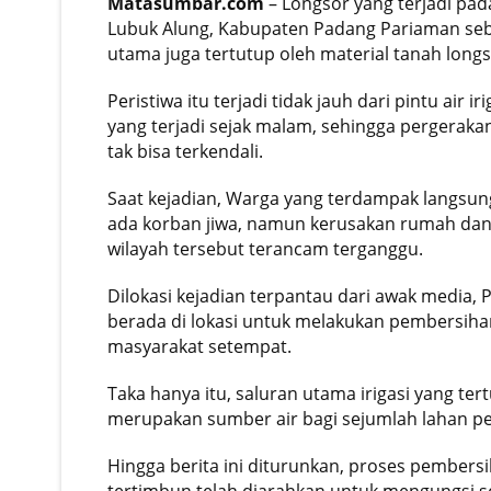
Matasumbar.com
– Longsor yang terjadi pad
Lubuk Alung, Kabupaten Padang Pariaman seba
utama juga tertutup oleh material tanah longs
Peristiwa itu terjadi tidak jauh dari pintu air
yang terjadi sejak malam, sehingga pergeraka
tak bisa terkendali.
Saat kejadian, Warga yang terdampak langsung
ada korban jiwa, namun kerusakan rumah dan t
wilayah tersebut terancam terganggu.
Dilokasi kejadian terpantau dari awak media, 
berada di lokasi untuk melakukan pembersihan
masyarakat setempat.
Taka hanya itu, saluran utama irigasi yang ter
merupakan sumber air bagi sejumlah lahan per
Hingga berita ini diturunkan, proses pember