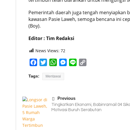
tertimbun telah diarahkan untuk mengungsi s
Pemerintah daerah juga tengah menyiapkan b
kawasan Pasie Laweh, semoga bencana ini cepa
(Boy).
Editor : Tim Redaksi
News Views:
72
Facebook
Twitter
WhatsApp
Messenger
Line
Copy
Link
Tags:
Mentawai
Previous
Tingkatkan Ekonomi, Babinramail 04 Sik
Motivasi Buruh Serabutan