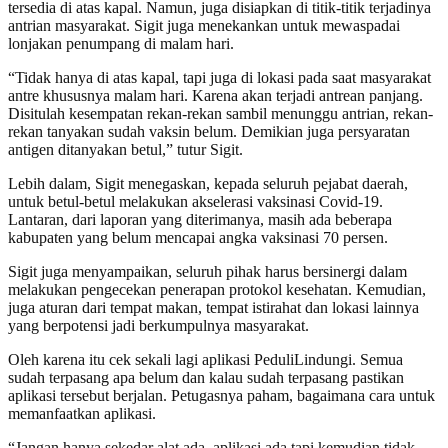
tersedia di atas kapal. Namun, juga disiapkan di titik-titik terjadinya
antrian masyarakat. Sigit juga menekankan untuk mewaspadai
lonjakan penumpang di malam hari.
“Tidak hanya di atas kapal, tapi juga di lokasi pada saat masyarakat
antre khususnya malam hari. Karena akan terjadi antrean panjang.
Disitulah kesempatan rekan-rekan sambil menunggu antrian, rekan-
rekan tanyakan sudah vaksin belum. Demikian juga persyaratan
antigen ditanyakan betul,” tutur Sigit.
Lebih dalam, Sigit menegaskan, kepada seluruh pejabat daerah,
untuk betul-betul melakukan akselerasi vaksinasi Covid-19.
Lantaran, dari laporan yang diterimanya, masih ada beberapa
kabupaten yang belum mencapai angka vaksinasi 70 persen.
Sigit juga menyampaikan, seluruh pihak harus bersinergi dalam
melakukan pengecekan penerapan protokol kesehatan. Kemudian,
juga aturan dari tempat makan, tempat istirahat dan lokasi lainnya
yang berpotensi jadi berkumpulnya masyarakat.
Oleh karena itu cek sekali lagi aplikasi PeduliLindungi. Semua
sudah terpasang apa belum dan kalau sudah terpasang pastikan
aplikasi tersebut berjalan. Petugasnya paham, bagaimana cara untuk
memanfaatkan aplikasi.
“Jangan hanya sekedar alat ada, aplikasi ada tapi kemudian tidak