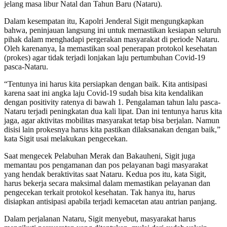
jelang masa libur Natal dan Tahun Baru (Nataru).
Dalam kesempatan itu, Kapolri Jenderal Sigit mengungkapkan
bahwa, peninjauan langsung ini untuk memastikan kesiapan seluruh
pihak dalam menghadapi pergerakan masyarakat di periode Nataru.
Oleh karenanya, Ia memastikan soal penerapan protokol kesehatan
(prokes) agar tidak terjadi lonjakan laju pertumbuhan Covid-19
pasca-Nataru.
“Tentunya ini harus kita persiapkan dengan baik. Kita antisipasi
karena saat ini angka laju Covid-19 sudah bisa kita kendalikan
dengan positivity ratenya di bawah 1. Pengalaman tahun lalu pasca-
Nataru terjadi peningkatan dua kali lipat. Dan ini tentunya harus kita
jaga, agar aktivitas mobilitas masyarakat tetap bisa berjalan. Namun
disisi lain prokesnya harus kita pastikan dilaksanakan dengan baik,”
kata Sigit usai melakukan pengecekan.
Saat mengecek Pelabuhan Merak dan Bakauheni, Sigit juga
memantau pos pengamanan dan pos pelayanan bagi masyarakat
yang hendak beraktivitas saat Nataru. Kedua pos itu, kata Sigit,
harus bekerja secara maksimal dalam memastikan pelayanan dan
pengecekan terkait protokol kesehatan. Tak hanya itu, harus
disiapkan antisipasi apabila terjadi kemacetan atau antrian panjang.
Dalam perjalanan Nataru, Sigit menyebut, masyarakat harus