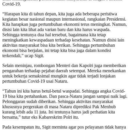
Covid-19.
“Harapan kita di tahun depan, kita juga ada beberapa peristiwa
kegiatan besar nasional maupun internasional, rangkaian Presidensi.
Kita harapkan juga pertumbuhan ekonomi terus meningkat. Namun,
disisi lain kita lihat ada varian baru dan kita harus waspada.
Sehingga tentunya dua hal tersebut, bagaimana kita tetap
meningkatkan kewaspadaan terhadap kesehatan. Namun disisi lain
aktivitas masyarakat bisa kita berikan. Sehingga pertumbuhan
ekonomi bisa berjalan, ini tetap kita bisa jaga dalam kondisi
terkendali,” ucap Sigit.
Selain meninjau, rombongan Menteri dan Kapolri juga memberikan
pengarahan terhadap pejabat daerah setempat. Mereka menekankan
untuk bekerja semaksimal mungkin agar tidak terjadi lonjakan
pertumbuhan Covid-19 usai Nataru.
“Tahun ini kita harus betul-betul waspadai. Sehingga angka Covid-
19 bisa kita pertahankan. Dan pasca-Nataru jangan sampai naik lagi.
Pelonggaran sudah diberikan. Sehingga aktivitas masyarakat
khususnya pergerakan di masa Nataru diprediksi Pak Menhub
kurang lebih ada 11 juta. Ini tentunya harus jadi perhatian kita
bersama,” tutur eks Kabareskrim Polri itu.
Pada kesempatan itu, Sigit meminta agar pos pelayanan tidak hanya