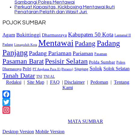
Sambangi Polres Mentawai
Perkuat Kapasitas, Kickboxing Mentawai Ikuti
Penataran Pelatih dan Wasit Juri
POJOK SUMBAR
Kabupaten 50 Kota
Bukittinggi
Agam
Dharmasraya
Lantamal II
Mentawai
Padang
Padang
Padang
Limapuluh Kota
Panjang
Padang Pariaman
Pariaman
Pasaman
Pasaman Barat
Pesisir Selatan
Polda Sumbar
Polres
Solok
Solok Selatan
Polri
Dharmasraya
Sijunjung
PT Angkasa Pura II (Persero)
Tanah Datar
TNI
TNI AL
Redaksi
|
Site Map
|
FAQ
|
Disclaimer
|
Pedoman
|
Tentang
Kami
Facebook
Twitter
Instagram
2018 Powered By
MATA SUMBAR
Desktop Version
Mobile Version