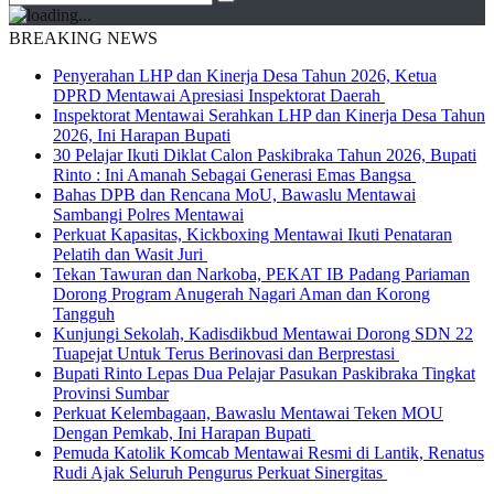
BREAKING NEWS
Penyerahan LHP dan Kinerja Desa Tahun 2026, Ketua
DPRD Mentawai Apresiasi Inspektorat Daerah
Inspektorat Mentawai Serahkan LHP dan Kinerja Desa Tahun
2026, Ini Harapan Bupati
30 Pelajar Ikuti Diklat Calon Paskibraka Tahun 2026, Bupati
Rinto : Ini Amanah Sebagai Generasi Emas Bangsa
Bahas DPB dan Rencana MoU, Bawaslu Mentawai
Sambangi Polres Mentawai
Perkuat Kapasitas, Kickboxing Mentawai Ikuti Penataran
Pelatih dan Wasit Juri
Tekan Tawuran dan Narkoba, PEKAT IB Padang Pariaman
Dorong Program Anugerah Nagari Aman dan Korong
Tangguh
Kunjungi Sekolah, Kadisdikbud Mentawai Dorong SDN 22
Tuapejat Untuk Terus Berinovasi dan Berprestasi
Bupati Rinto Lepas Dua Pelajar Pasukan Paskibraka Tingkat
Provinsi Sumbar
Perkuat Kelembagaan, Bawaslu Mentawai Teken MOU
Dengan Pemkab, Ini Harapan Bupati
Pemuda Katolik Komcab Mentawai Resmi di Lantik, Renatus
Rudi Ajak Seluruh Pengurus Perkuat Sinergitas