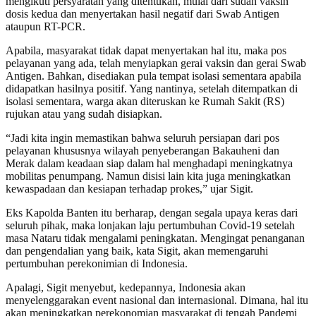
mengikuti persyaratan yang ditentukan, mulai dari sudah vaksin
dosis kedua dan menyertakan hasil negatif dari Swab Antigen
ataupun RT-PCR.
Apabila, masyarakat tidak dapat menyertakan hal itu, maka pos
pelayanan yang ada, telah menyiapkan gerai vaksin dan gerai Swab
Antigen. Bahkan, disediakan pula tempat isolasi sementara apabila
didapatkan hasilnya positif. Yang nantinya, setelah ditempatkan di
isolasi sementara, warga akan diteruskan ke Rumah Sakit (RS)
rujukan atau yang sudah disiapkan.
“Jadi kita ingin memastikan bahwa seluruh persiapan dari pos
pelayanan khususnya wilayah penyeberangan Bakauheni dan
Merak dalam keadaan siap dalam hal menghadapi meningkatnya
mobilitas penumpang. Namun disisi lain kita juga meningkatkan
kewaspadaan dan kesiapan terhadap prokes,” ujar Sigit.
Eks Kapolda Banten itu berharap, dengan segala upaya keras dari
seluruh pihak, maka lonjakan laju pertumbuhan Covid-19 setelah
masa Nataru tidak mengalami peningkatan. Mengingat penanganan
dan pengendalian yang baik, kata Sigit, akan memengaruhi
pertumbuhan perekonimian di Indonesia.
Apalagi, Sigit menyebut, kedepannya, Indonesia akan
menyelenggarakan event nasional dan internasional. Dimana, hal itu
akan meningkatkan perekonomian masyarakat di tengah Pandemi