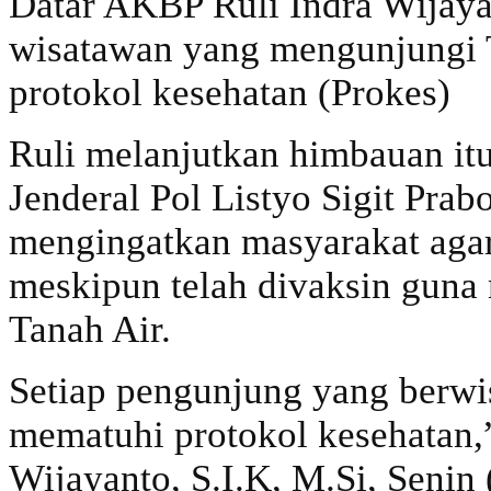
Datar AKBP Ruli Indra Wijaya
wisatawan yang mengunjungi 
protokol kesehatan (Prokes)
Ruli melanjutkan himbauan itu
Jenderal Pol Listyo Sigit Prab
mengingatkan masyarakat agar
meskipun telah divaksin guna
Tanah Air.
Setiap pengunjung yang berwis
mematuhi protokol kesehatan,
Wijayanto, S.I.K, M.Si, Senin