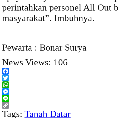
perintahkan personel All Out 
masyarakat”. Imbuhnya.
Pewarta : Bonar Surya
News Views:
106
Facebook
Twitter
WhatsApp
Messenger
Line
Tags:
Tanah Datar
Copy