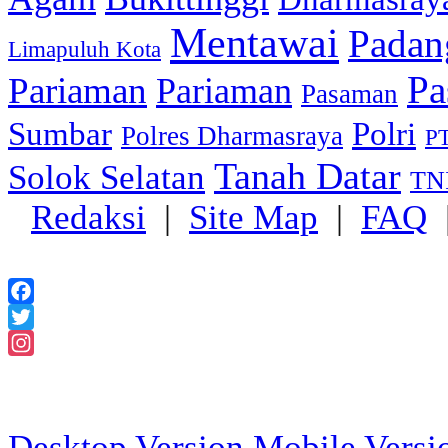
Mentawai
Padan
Limapuluh Kota
Pa
Pariaman
Pariaman
Pasaman
Sumbar
Polri
Polres Dharmasraya
PT
Tanah Datar
Solok Selatan
TN
Redaksi
|
Site Map
|
FAQ
Facebook
Twitter
Instagram
2018 Powered
Desktop Version
Mobile Versi