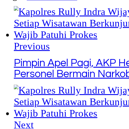
Link
Previous
Pimpin Apel Pagi, AKP He
Personel Bermain Narkob
Next