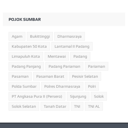
POJOK SUMBAR
Agam
Bukittinggi
Dharmasraya
Kabupaten 50 Kota
Lantamal II Padang
Limapuluh Kota
Mentawai
Padang
Padang Panjang
Padang Pariaman
Pariaman
Pasaman
Pasaman Barat
Pesisir Selatan
Polda Sumbar
Polres Dharmasraya
Polri
PT Angkasa Pura II (Persero)
Sijunjung
Solok
Solok Selatan
Tanah Datar
TNI
TNI AL