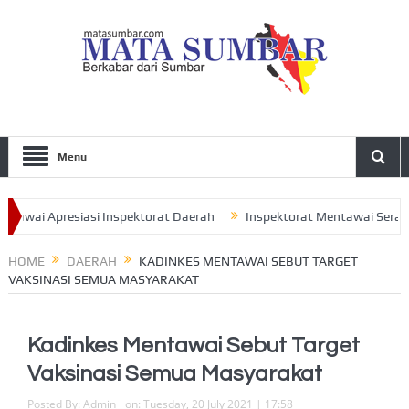
Menu
wai Apresiasi Inspektorat Daerah
Inspektorat Mentawai Serahkan 
jak Seluruh Pengurus Perkuat Sinergitas
HOME
DAERAH
KADINKES MENTAWAI SEBUT TARGET
VAKSINASI SEMUA MASYARAKAT
Kadinkes Mentawai Sebut Target
Vaksinasi Semua Masyarakat
Posted By:
Admin
on:
Tuesday, 20 July 2021 | 17:58