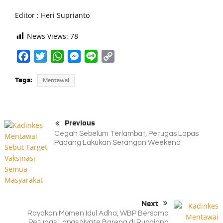
Editor : Heri Suprianto
News Views:
78
Facebook
Twitter
WhatsApp
Messenger
Line
Copy
Link
Tags:
Mentawai
Previous
Cegah Sebelum Terlambat, Petugas Lapas
Padang Lakukan Serangan Weekend
Next
Rayakan Momen Idul Adha, WBP Bersama
Petugas Lapas Nyate Bareng di Rupajang