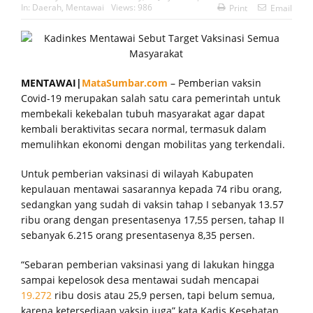
In:
Daerah
,
Mentawai
Views: 986
Print
Email
MENTAWAI|
MataSumbar.com
– Pemberian vaksin
Covid-19 merupakan salah satu cara pemerintah untuk
membekali kekebalan tubuh masyarakat agar dapat
kembali beraktivitas secara normal, termasuk dalam
memulihkan ekonomi dengan mobilitas yang terkendali.
Untuk pemberian vaksinasi di wilayah Kabupaten
kepulauan mentawai sasarannya kepada 74 ribu orang,
sedangkan yang sudah di vaksin tahap I sebanyak 13.57
ribu orang dengan presentasenya 17,55 persen, tahap II
sebanyak 6.215 orang presentasenya 8,35 persen.
“Sebaran pemberian vaksinasi yang di lakukan hingga
sampai kepelosok desa mentawai sudah mencapai
19.272
ribu dosis atau 25,9 persen, tapi belum semua,
karena ketersediaan vaksin juga” kata Kadis Kesehatan