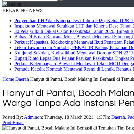
BREAKING NEWS
Penyerahan LHP dan Kinerja Desa Tahun 2026, Ketua DPRD M
Inspektorat Mentawai Serahkan LHP dan Kinerja Desa Tahun 2
30 Pelajar Ikuti Diklat Calon Paskibraka Tahun 2026, Bupati
Bahas DPB dan Rencana MoU, Bawaslu Mentawai Sambangi 
Perkuat Kapasitas, Kickboxing Mentawai Ikuti Penataran Pelat
Tekan Tawuran dan Narkoba, PEKAT IB Padang Pariaman Do
Kunjungi Sekolah, Kadisdikbud Mentawai Dorong SDN 22 Tuap
Bupati Rinto Lepas Dua Pelajar Pasukan Paskibraka Tingkat P
Perkuat Kelembagaan, Bawaslu Mentawai Teken MOU Dengan
Pemuda Katolik Komcab Mentawai Resmi di Lantik, Renatus R
Home
Daerah
Hanyut di Pantai, Bocah Malang Ini Berhasil di Temu
Hanyut di Pantai, Bocah Malan
Warga Tanpa Ada Instansi Pe
Posted By:
Admin
on:
Thursday, 18 March 2021 | 1:37
In:
Daerah
,
Pad
Print
Email