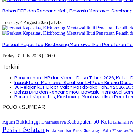
Bahas DPB dan Rencana MoU, Bawaslu Mentawai Sambangi
Tuesday, 4 August 2026 | 21:43
Perkuat Kapasitas, Kickboxing Mentawai Ikuti Penataran Pel
Friday, 31 July 2026 | 20:09
Terkini
Penyerahan LHP dan Kinerja Desa Tahun 2026, Ketua 
Inspektorat Mentawai Serahkan LHP dan Kinerja Desa 
30 Pelajar Ikuti Diklat Calon Paskibraka Tahun 2026, 
Bahas DPB dan Rencana MoU, Bawaslu Mentawai Sam
Perkuat Kapasitas, Kickboxing Mentawai Ikuti Penatara
POJOK SUMBAR
Kabupaten 50 Kota
Bukittinggi
Agam
Dharmasraya
Lantamal II P
Pesisir Selatan
Polda Sumbar
Polri
Polres Dharmasraya
PT Angkasa Pur