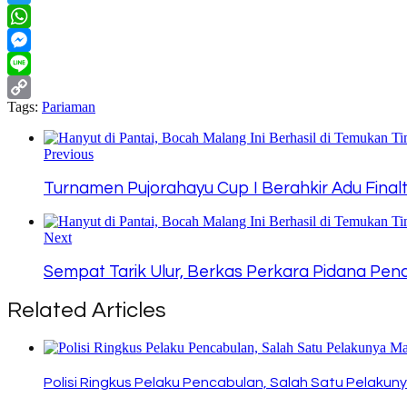
Twitter
WhatsApp
Messenger
Line
Tags:
Pariaman
Copy
Link
Previous
Turnamen Pujorahayu Cup I Berahkir Adu Finalt
Next
Sempat Tarik Ulur, Berkas Perkara Pidana Pen
Related Articles
Polisi Ringkus Pelaku Pencabulan, Salah Satu Pelak