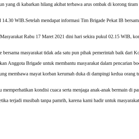
un yang di kabarkan hilang akibat terbawa arus ombak di korong tiram
ukul 14.30 WIB.Setelah mendapat informasi Tim Brigade Pekat IB bersa
 Masyarakat Rabu 17 Maret 2021 dini hari sekira pukul 02.15 WIB, k
 bersama masyarakat tidak ada satu pun pihak pemerintah baik dari Ko
kan Anggota Brigade untuk membantu masyarakat dalam pencarian boc
angsung membawa mayat korban kerumah duka di dampingi kedua oran
u memperhatikan kondisi cuaca serta menjaga anak-anak bermain di pa
a terjadi musibah tanpa pamrih, karena kami hadir untuk masyarakat