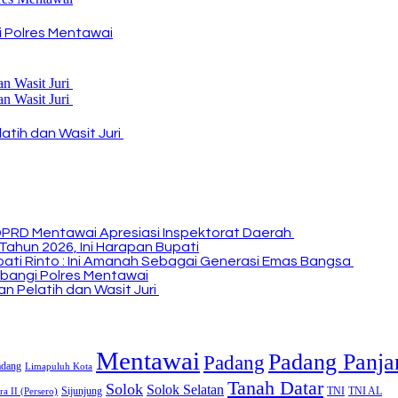
 Polres Mentawai
atih dan Wasit Juri
DPRD Mentawai Apresiasi Inspektorat Daerah
Tahun 2026, Ini Harapan Bupati
Bupati Rinto : Ini Amanah Sebagai Generasi Emas Bangsa
bangi Polres Mentawai
n Pelatih dan Wasit Juri
Mentawai
Padang Panja
Padang
adang
Limapuluh Kota
Tanah Datar
Solok
Solok Selatan
Sijunjung
TNI
TNI AL
a II (Persero)