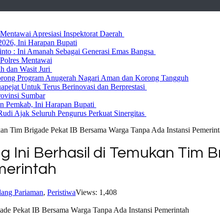
entawai Apresiasi Inspektorat Daerah
026, Ini Harapan Bupati
 Rinto : Ini Amanah Sebagai Generasi Emas Bangsa
Polres Mentawai
ih dan Wasit Juri
rong Program Anugerah Nagari Aman dan Korong Tangguh
ejat Untuk Terus Berinovasi dan Berprestasi
rovinsi Sumbar
 Pemkab, Ini Harapan Bupati
udi Ajak Seluruh Pengurus Perkuat Sinergitas
kan Tim Brigade Pekat IB Bersama Warga Tanpa Ada Instansi Pemerin
g Ini Berhasil di Temukan Tim 
merintah
ang Pariaman
,
Peristiwa
Views: 1,408