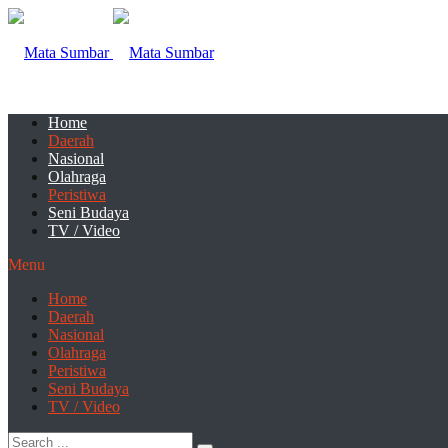
Home
Daerah
Nasional
Olahraga
Peristiwa
Seni Budaya
TV / Video
Menu
Home
Daerah
Nasional
Olahraga
Peristiwa
Seni Budaya
TV / Video