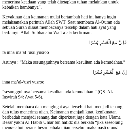
menerima keadaan yang telah ditetapkan tuhan melainkan untuk
kebaikan hambanya”.
Keyakinan dan keimanan mulai bertambah hati ini hanya ingin
melaksanakan perintah Allah SWT. Saat membaca Al-Quran ada
sebuah Surah disaat membacanya terselip dalam hati ayat yang
berbunyi. Allah Subhanahu Wa Ta’ala berfirman:
فَاِ نَّ مَعَ الْعُسْرِ يُسْرًا
fa inna ma’al-‘usri yusroo
Artinya : “Maka sesungguhnya bersama kesulitan ada kemudahan,
”
اِنَّ مَعَ الْعُسْرِ يُسْرًا
inna ma’al-‘usri yusroo
“sesungguhnya bersama kesulitan ada kemudahan.” (QS. Al-
Insyirah 94: Ayat 5-6).
Setelah membaca dan mengingat ayat tersebut hati menjadi tenang
dan tulus menerima ujian. Keimanan menjadi kuat, kenikmatan
beribadah menjadi senang dan diperkuat juga dengan kata Ulama
Besar yakni Al-Habib Umar bin hafidz dia berkata “jika seseorang
mengetahui berapa besar pahala ujian tersebut maka pasti orang