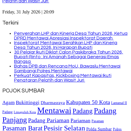
Pelatih dan Wasit Juri
Friday, 31 July 2026 | 20:09
Terkini
Penyerahan LHP dan Kinerja Desa Tahun 2026, Ketua
DPRD Mentawai Apresiasi Inspektorat Daerah
Inspektorat Mentawai Serahkan LHP dan Kinerja
Desa Tahun 2026, Ini Harapan Bupati
30 Pelajar Ikuti Diklat Calon Paskibraka Tahun 2026,
Bupati Rinto : Ini Amanah Sebagai Generasi Emas
Bangsa
Bahas DPB dan Rencana MoU, Bawaslu Mentawai
Sambangi Polres Mentawai
Perkuat Kapasitas, Kickboxing Mentawai Ikuti
Penataran Pelatih dan Wasit Juri
POJOK SUMBAR
Kabupaten 50 Kota
Bukittinggi
Agam
Dharmasraya
Lantamal II
Mentawai
Padang
Padang
Padang
Limapuluh Kota
Panjang
Padang Pariaman
Pariaman
Pasaman
Pasaman Barat
Pesisir Selatan
Polda Sumbar
Polres