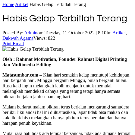
Home
Artikel
Habis Gelap Terbitlah Terang
Habis Gelap Terbitlah Terang
Posted By:
Admin
on:
Tuesday, 11 October 2022 | 8:10
In:
Artikel
,
Dakwah Agama
Views: 822
Print
Email
Oleh : Rahmat Motivation, Founder Rahmat Digital Printing
dan Multimedia Editing
Matasumbar.com
– Kian hari semakin kelap menutupi kehidupan,
hari berganti hari, Minggu berganti Minggu, bulan berganti bulan.
Rasa kaki ingin melangkah lebih menjauh untuk memulai
melangkah mendekati cahaya yang terang tetapi hanya semata
pikiran berjalan jauh sepanjang hari.
Malam berlarut malam pikiran terus berjalan mengarungi samudera
berliku-liku andai hal ini diilustrasikan, lapar tidak bisa makan dan
kaki tidak bisa melangkah hanya pikiran terus berjalan dan hanya
harapan penuh keyakinan.
Mulai rasa hati tidak ada tempat bersandar, tidak ada dimana tempat