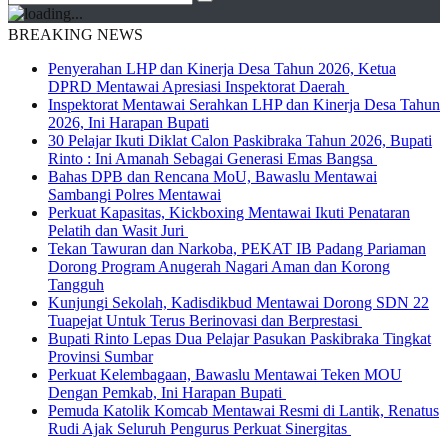
BREAKING NEWS
Penyerahan LHP dan Kinerja Desa Tahun 2026, Ketua
DPRD Mentawai Apresiasi Inspektorat Daerah
Inspektorat Mentawai Serahkan LHP dan Kinerja Desa Tahun
2026, Ini Harapan Bupati
30 Pelajar Ikuti Diklat Calon Paskibraka Tahun 2026, Bupati
Rinto : Ini Amanah Sebagai Generasi Emas Bangsa
Bahas DPB dan Rencana MoU, Bawaslu Mentawai
Sambangi Polres Mentawai
Perkuat Kapasitas, Kickboxing Mentawai Ikuti Penataran
Pelatih dan Wasit Juri
Tekan Tawuran dan Narkoba, PEKAT IB Padang Pariaman
Dorong Program Anugerah Nagari Aman dan Korong
Tangguh
Kunjungi Sekolah, Kadisdikbud Mentawai Dorong SDN 22
Tuapejat Untuk Terus Berinovasi dan Berprestasi
Bupati Rinto Lepas Dua Pelajar Pasukan Paskibraka Tingkat
Provinsi Sumbar
Perkuat Kelembagaan, Bawaslu Mentawai Teken MOU
Dengan Pemkab, Ini Harapan Bupati
Pemuda Katolik Komcab Mentawai Resmi di Lantik, Renatus
Rudi Ajak Seluruh Pengurus Perkuat Sinergitas