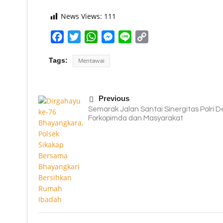
News Views:
111
Facebook
Twitter
WhatsApp
Messenger
Line
Copy
Link
Tags:
Mentawai
Previous
Semarak Jalan Santai Sinergitas Polri 
Forkopimda dan Masyarakat