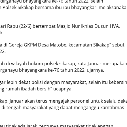
irgahayu bhayangkara ke-76 tahun 2022, selain
 Polsek Sikakap bersama ibu-ibu bhayangkari melaksanaka
 hari Rabu (22/6) bertempat Masjid Nur Ikhlas Dusun HVA,
k.
ama di Gereja GKPM Desa Matobe, kecamatan Sikakap” sebut
22.
h di wilayah hukum polsek sikakap, kata Januar merupaka
irgahayu bhayangkara ke-76 tahun 2022, ujarnya.
r lebih dekat polisi dengan masyarakat, selain itu kebersi
ing rumah ibadah bersih” ucapnya.
ap, Januar akan terus mengajak personel untuk selalu dek
an di tengah masyarakat yang dapat menganggu kamtibmas
au tidak ada jarak, tentunya masyarakat tidak enggan