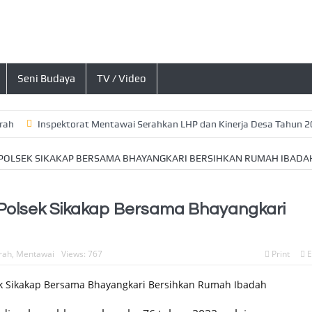
Seni Budaya
TV / Video
Inspektorat Mentawai Serahkan LHP dan Kinerja Desa Tahun 2026, In
 POLSEK SIKAKAP BERSAMA BHAYANGKARI BERSIHKAN RUMAH IBADA
Polsek Sikakap Bersama Bhayangkari
rah
,
Mentawai
Views: 767
Print
E