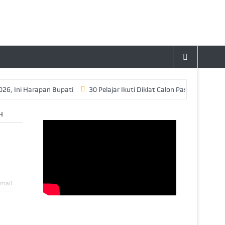
i Harapan Bupati
30 Pelajar Ikuti Diklat Calon Paskibraka Tahun 2
H
mail