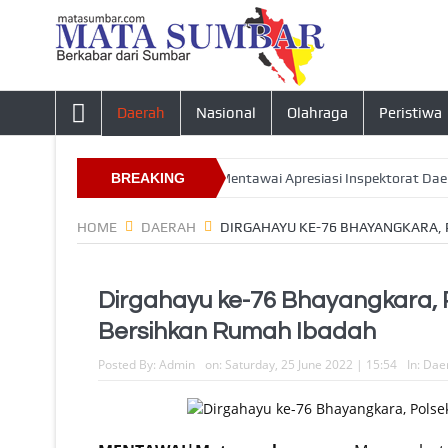
Daerah
Nasional
Olahraga
Peristiwa
sa Tahun 2026, Ketua DPRD Mentawai Apresiasi Inspektorat Daerah
BREAKING
NEWS
HOME
DAERAH
DIRGAHAYU KE-76 BHAYANGKARA,
Dirgahayu ke-76 Bhayangkara, 
Bersihkan Rumah Ibadah
Posted By:
Admin
on:
Saturday, 25 June 2022 | 15:54
In:
Dae