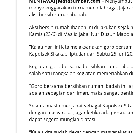
MENTAWAI|Matasumbar.com
– Menyambut d
menyelenggarakan turnamen olahraga, Jajaran
aksi bersih rumah ibadah.
Aksi bersih rumah ibadah ini di lakukan sejak
Kamis (23/6) di Masjid Jabal Nur Dusun Mabola
“Kalau hari ini kita melaksanakan goro bers
Kapolsek Sikakap, Iptu.Januar, Sabtu 25 Juni 20
Kegiatan goro bersama bersihkan rumah ibada
salah satu rangkaian kegiatan memeriahkan d
“Goro bersama bersihkan rumah ibadah ini, aga
adalah sebagian dari iman, maka sangat pent
Selama masih menjabat sebagai Kapolsek Sikak
dengan masyarakat, agar ketika ada persoal
dapat segera mungkin diatasi
“Kalau kita sudah dekat dengan masyarakat at